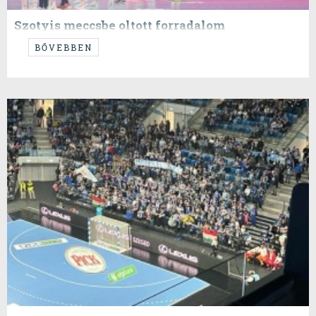
Szotyis meccsbe oltott forradalom
...és könnyes búcsúk...
BŐVEBBEN