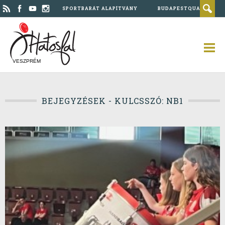
SPORTBARÁT ALAPÍTVÁNY
BUDAPESTQUAD
VESZPRÉM
BEJEGYZÉSEK - KULCSSZÓ: NB1