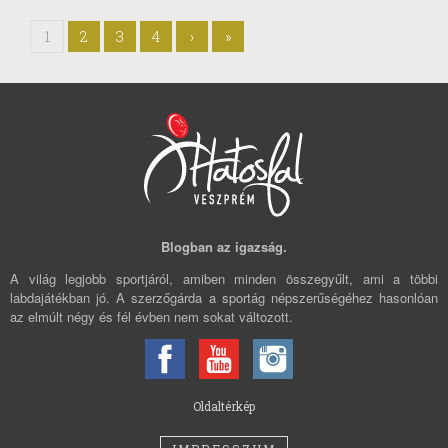
1
2
3
4
›
»
Blogban az igazság.
A világ legjobb sportjáról, amiben minden összegyűlt, ami a többi
labdajátékban jó. A szerzőgárda a sportág népszerűségéhez hasonlóan
az elmúlt négy és fél évben nem sokat változott.
Oldaltérkép