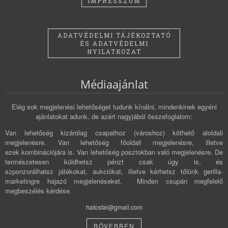
IMPRESSZUM
ADATVÉDELMI TÁJÉKOZTATÓ
ÉS ADATVÉDELMI
NYILATKOZAT
Médiaajánlat
Elég sok megjelenési lehetőséget tudunk kínálni, mindenkinek egyéni
ajánlatokat adunk, de azért nagyjából összefoglalom:
Van lehetőség kizárólag csapathoz (városhoz) köthető aloldali
megjelenésre. Van lehetőség főoldali megjelenésre, illetve
ezek kombinációjára is. Van lehetőség posztokban való megjelenésre. De
természetesen küldhetsz pénzt csak úgy is, és
szponzorálhatsz játékokat, aukciókat, illetve kérhetsz tőlünk gerilla-
marketingre hajazó megjelenéseket. Minden csupán megfelelő
megbeszélés kérdése.
hatosfal@gmail.com
BŐVEBBEN