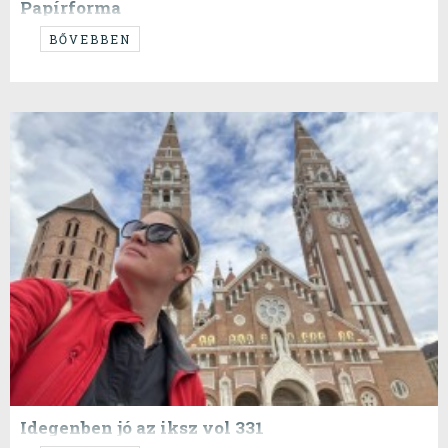
Papírforma
BŐVEBBEN
Idegenben jó az iksz vol 331