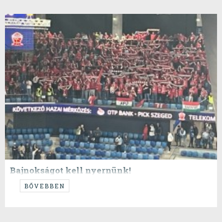
Bajnokságot kell nyernünk!
...ehhez pedig két győzelem kell!
BŐVEBBEN