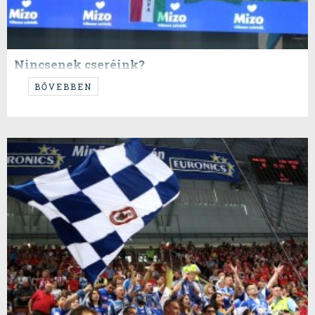
Nincsenek cseréink?
...vagy mi?
BŐVEBBEN