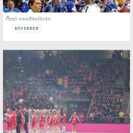
Őszi vendégjárás
...nyerjünk illedelmesen!
BŐVEBBEN