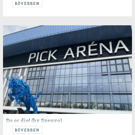
...
BŐVEBBEN
Do or die! (by Szenyo)
...a feladat adott, a nehézségi szintet pedig a csapat választotta...
BŐVEBBEN