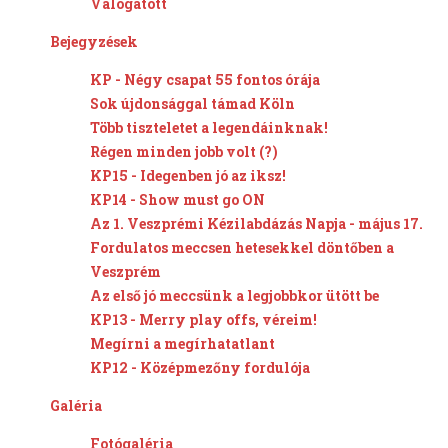
Válogatott
Bejegyzések
KP - Négy csapat 55 fontos órája
Sok újdonsággal támad Köln
Több tiszteletet a legendáinknak!
Régen minden jobb volt (?)
KP15 - Idegenben jó az iksz!
KP14 - Show must go ON
Az 1. Veszprémi Kézilabdázás Napja - május 17.
Fordulatos meccsen hetesekkel döntőben a
Veszprém
Az első jó meccsünk a legjobbkor ütött be
KP13 - Merry play offs, véreim!
Megírni a megírhatatlant
KP12 - Középmezőny fordulója
Galéria
Fotógaléria