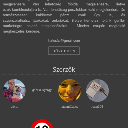
megjelenésre. Van lehetőség főoldali megjelenésre, illetve
ezek kombinációjára is. Van lehetőség posztokban való megjelenésre. De
természetesen küldhetsz pénzt csak úgy is, és
szponzorálhatsz játékokat, aukciókat, illetve kérhetsz tőlünk gerilla-
marketingre hajazó megjelenéseket. Minden csupán megfelelő
megbeszélés kérdése.
hatosfal@gmail.com
BŐVEBBEN
Szerzők
gebasz György
björni
momirCsilics
room303