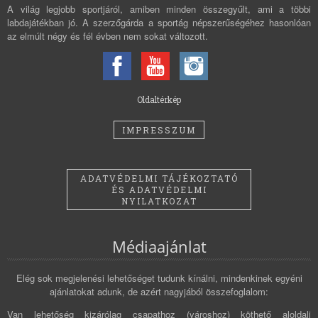
A világ legjobb sportjáról, amiben minden összegyűlt, ami a többi
labdajátékban jó. A szerzőgárda a sportág népszerűségéhez hasonlóan
az elmúlt négy és fél évben nem sokat változott.
Oldaltérkép
IMPRESSZUM
ADATVÉDELMI TÁJÉKOZTATÓ
ÉS ADATVÉDELMI
NYILATKOZAT
Médiaajánlat
Elég sok megjelenési lehetőséget tudunk kínálni, mindenkinek egyéni
ajánlatokat adunk, de azért nagyjából összefoglalom:
Van lehetőség kizárólag csapathoz (városhoz) köthető aloldali