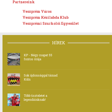
Partnereink
Veszprém Város
Veszprém Kézilabda Klub
Veszprémi Szurkolói Egyesület
HÍREK
KP - Négy csapat 55
fontos órája
Sok újdonsággal támad
Köln
Több tiszteletet a
legendáinknak!