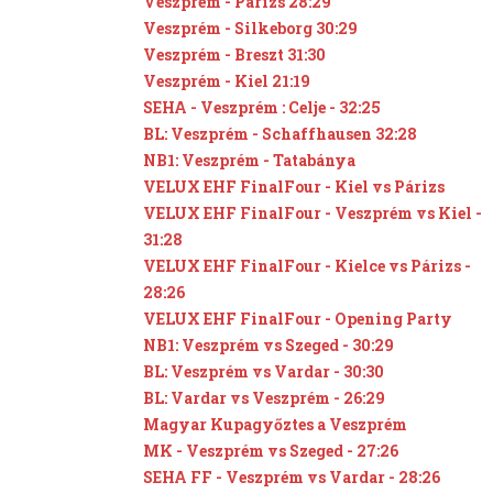
Veszprém - Párizs 28:29
Veszprém - Silkeborg 30:29
Veszprém - Breszt 31:30
Veszprém - Kiel 21:19
SEHA - Veszprém : Celje - 32:25
BL: Veszprém - Schaffhausen 32:28
NB1: Veszprém - Tatabánya
VELUX EHF FinalFour - Kiel vs Párizs
VELUX EHF FinalFour - Veszprém vs Kiel -
31:28
VELUX EHF FinalFour - Kielce vs Párizs -
28:26
VELUX EHF FinalFour - Opening Party
NB1: Veszprém vs Szeged - 30:29
BL: Veszprém vs Vardar - 30:30
BL: Vardar vs Veszprém - 26:29
Magyar Kupagyőztes a Veszprém
MK - Veszprém vs Szeged - 27:26
SEHA FF - Veszprém vs Vardar - 28:26