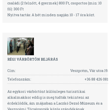
családi (2 felnőtt, 4 gyermek) 800 Ft, csoportos (min: 10
fő): 300 Ft
Nyitva tartás: A hét minden napján 10 - 17 óra közt.
RÉGI VÁRBÖRTÖN BEJÁRÁS
Cím:
Veszprém, Vár utca 19.
Telefonszám:
+36 88 426 081
Az egykori várbörtönt különleges turisztikai
alkalmakkor eddig is meg tudták tekinteni az
érdeklődők, ám májusban a Laczkó Dezső Múzeum és a
Veszprémi Törvényszék közös szándékának