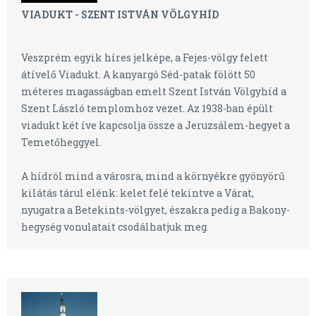
VIADUKT - SZENT ISTVÁN VÖLGYHÍD
Veszprém egyik híres jelképe, a Fejes-völgy felett
átívelő Viadukt. A kanyargó Séd-patak fölött 50
méteres magasságban emelt Szent István Völgyhíd a
Szent László templomhoz vezet. Az 1938-ban épült
viadukt két íve kapcsolja össze a Jeruzsálem-hegyet a
Temetőheggyel.
A hídról mind a városra, mind a környékre gyönyörű
kilátás tárul elénk: kelet felé tekintve a Várat,
nyugatra a Betekints-völgyet, északra pedig a Bakony-
hegység vonulatait csodálhatjuk meg.