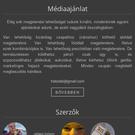
Médiaajánlat
Elég sok megjelenési lehetőséget tudunk kínálni, mindenkinek egyéni
ajánlatokat adunk, de azért nagyjából összefoglalom:
Van lehetőség kizárólag csapathoz (városhoz) köthető aloldali
megjelenésre. Van lehetőség főoldali megjelenésre, illetve
ezek kombinációjára is. Van lehetőség posztokban való megjelenésre. De
természetesen küldhetsz pénzt csak úgy is, és
szponzorálhatsz játékokat, aukciókat, illetve kérhetsz tőlünk gerilla-
marketingre hajazó megjelenéseket. Minden csupán megfelelő
megbeszélés kérdése.
hatosfal@gmail.com
BŐVEBBEN
Szerzők
gebasz György