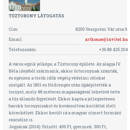
TŰZTORONY LÁTOGATÁS
Cím:
8200 Veszprém Vár utca 9.
Email:
arthouse@invitel.hu
Telefonszám:
+36 88 425 204
A város egyik jelképe, a Tűztorony épülete. Az alapja IV.
Béla idejéből származik, akkor őrtoronynak szánták,
és egészen a török idők végéig védelmi célokat
szolgált. Az 1801-es földrengés után újjáépítették a
tornyot, mely 48 méteres magasságával lehetővé tette
a tűz állandó figyelését. Ekkor kapta a jellegzetesen
barokk toronysisakot és kovácsoltvas korláttal ölelt
körerkélyét. Ekkor került rá a magyar címert formázó
csúcsdísz is.
Jegyárak (2014): Felnőtt: 400 Ft, gyermek: 300 Ft,