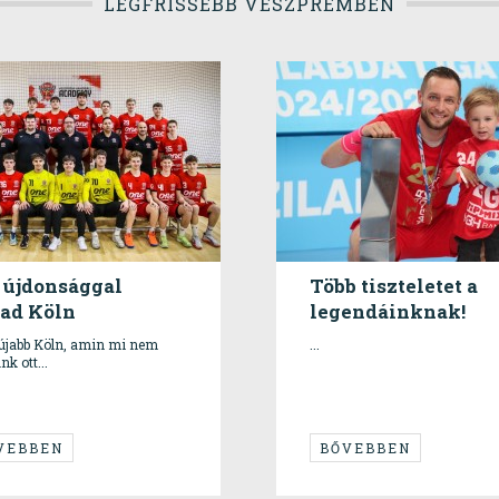
LEGFRISSEBB VESZPRÉMBEN
 újdonsággal
Több tiszteletet a
ad Köln
legendáinknak!
y újabb Köln, amin mi nem
...
k ott...
VEBBEN
BŐVEBBEN