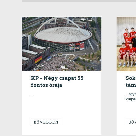
KP - Négy csapat 55
Sok
fontos órája
tám
...
...eg
vagyun
BŐVEBBEN
BŐ