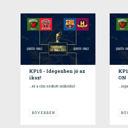
KP15 - Idegenben jó az
KP1
iksz!
ON
...ez a cím szokott működni!
...izg
BŐVEBBEN
BŐ