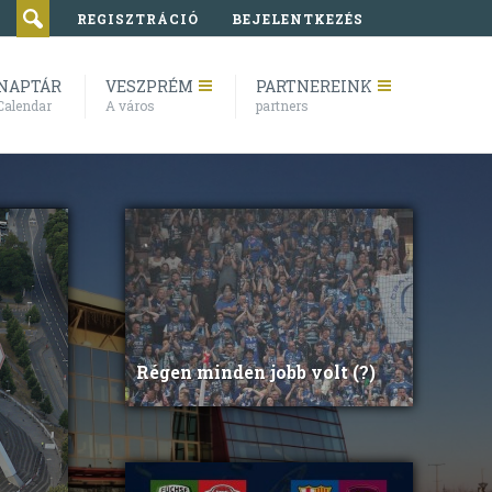
REGISZTRÁCIÓ
BEJELENTKEZÉS
NAPTÁR
VESZPRÉM
PARTNEREINK
Calendar
A város
partners
Régen minden jobb volt (?)