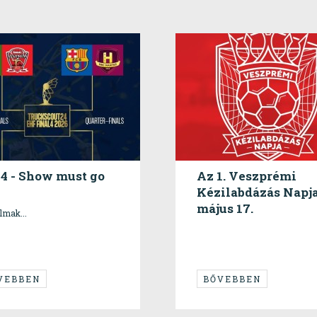
4 - Show must go
Az 1. Veszprémi
Kézilabdázás Napja
május 17.
almak...
VEBBEN
BŐVEBBEN