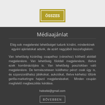
ÖSSZES
Médiaajánlat
Elég sok megjelenési lehetőséget tudunk kínálni, mindenkinek
egyéni ajánlatokat adunk, de azért nagyjából összefoglalom:
Van lehetőség kizárólag csapathoz (városhoz) köthető aloldali
megjelenésre. Van lehetőség főoldali megjelenésre, illetve
ezek kombinációjára is. Van lehetőség posztokban való
megjelenésre. De természetesen küldhetsz pénzt csak úgy is,
és szponzorálhatsz játékokat, aukciókat, illetve kérhetsz tőlünk
gerilla-marketingre hajazó megjelenéseket. Minden csupán
megfelelő megbeszélés kérdése.
hatosfal@gmail.com
BŐVEBBEN