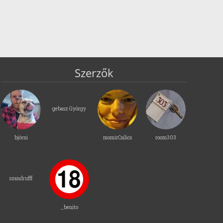
Szerzők
gebasz György
björni
momirCsilics
room303
szandrufff
_benito