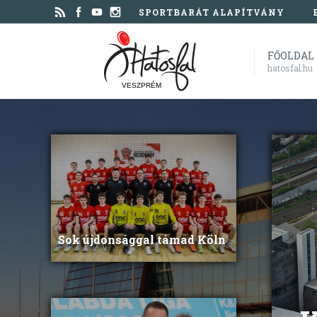
SPORTBARÁT ALAPÍTVÁNY
FŐOLDAL
hatosfal.hu
VESZPRÉM
Sok újdonsággal támad Köln