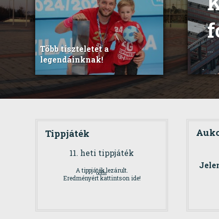
K
f
Több tiszteletet a
...
legendáinknak!
Aukc
Tippjáték
11. heti tippjáték
Jele
A tippjáték lezárult.
odds
Eredményért kattintson ide!