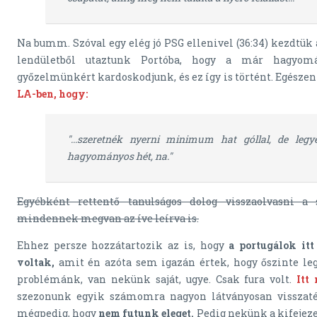
Na bumm. Szóval egy elég jó PSG ellenivel (36:34) kezdtük 
lendületből utaztunk Portóba, hogy a már hagyomá
győzelmünkért kardoskodjunk, és ez így is történt. Egész
LA-ben, hogy:
"...szeretnék nyerni minimum hat góllal, de leg
hagyományos hét, na."
Egyébként rettentő tanulságos dolog visszaolvasni a
mindennek megvan az íve leírva is.
Ehhez persze hozzátartozik az is, hogy
a portugálok it
voltak,
amit én azóta sem igazán értek, hogy őszinte le
problémánk, van nekünk saját, ugye. Csak fura volt.
Itt
szezonunk egyik számomra nagyon látványosan visszatér
mégpedig, hogy
nem futunk eleget.
Pedig nekünk a kifejez