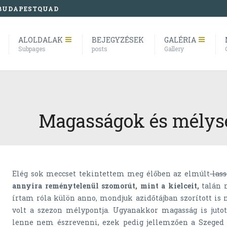
BUDAPESTQUAD
ALOLDALAK
BEJEGYZÉSEK
GALÉRIA
Subpages
posts
Gallery
Magasságok és mélys
Elég sok meccset tekintettem meg élőben az elmúlt
las
annyira reménytelenül szomorút, mint a kielceit,
talán 
írtam róla külön anno, mondjuk azidőtájban szorított is
volt a szezon mélypontja. Ugyanakkor magasság is jutot
lenne nem észrevenni, ezek pedig jellemzően a Szeged