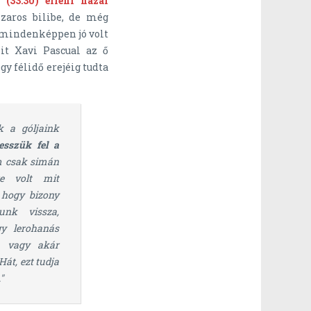
(33:30) elleni hazai
zaros bilibe, de még
 mindenképpen jó volt
it Xavi Pascual az ő
y félidő erejéig tudta
k a góljaink
esszük fel a
 csak simán
re volt mit
 hogy bizony
unk vissza,
y lerohanás
, vagy akár
Hát, ezt tudja
"