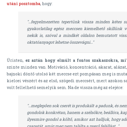
utáni posztomba
, hogy:
"...fegyelmezetten tepertünk vissza minden kétes sz
gyakorlatilag egész meccsen kiemelhető skillünk v
nekik is, szóval a mindkét oldalon bemutatott vis
oktatóanyagot lehetne összevágni..."
Úristen,
ez aztán hogy elmúlt a fontos szakaszokra, mi
szinte minden van. Motiváció, koncentráció, akarat, alázat
bajnoki döntő utolsó két meccse ezt pompásan meg is mutat
kielcei vészért és az első, szögedi meccsért, mert azokon
volt fellelhető semelyik sem. Na de vissza még az elejére:
"...meglepően sok cserét is produkált a padunk, és ne
gondolok konkrétan, hanem a szélsőkre, beállóra, ka
ilyesmire gondol a költő, amikor azt halljuk, hogy ad
csapatát, amíg meg nem találta a nyerő felállást..."