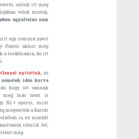
verte, szóval itt még
lójában tehát hoztuk,
égében egyáltalán nem
mit egy rommá nyert
így Pastor akkor még
 a továbbiakra, de itt
n.
tlennel nyitottuk,
és
 németek idén kurva
tán hogy ott vannak
ott meg már nem is
gy BL-t nyerni, mint
még megverték a Barcát
solatban is, ez maradt
aolvasva rémlik fel,
örtént meg.