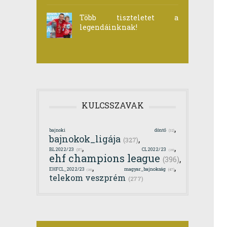
Több tiszteletet a
legendáinknak!
KULCSSZAVAK
,
bajnoki döntő
(32)
bajnokok_ligája
,
(327)
,
,
BL2022/23
CL2022/23
(37)
(29)
ehf champions league
,
(396)
,
,
magyar_bajnokság
EHFCL_2022/23
(47)
(20)
telekom veszprém
(277)