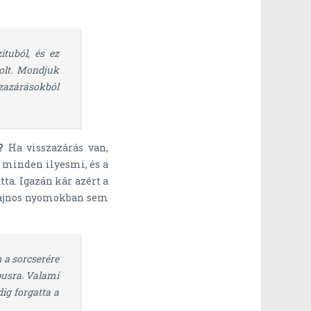
ituból, és ez
olt. Mondjuk
szazárásokból
?
Ha visszazárás van,
, minden ilyesmi, és a
ta. Igazán kár azért a
 sajnos nyomokban sem
m a sorcserére
pusra. Valami
dig forgatta a