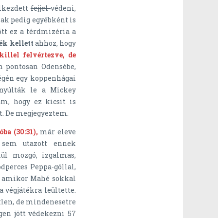
elkezdett
fejjel
védeni,
nak pedig egyébként is
tt ez a térdmizéria a
ék kellett
ahhoz, hogy
killel felvértezve, de
n pontosan Odensébe,
végén egy koppenhágai
nyúlták le a Mickey
m, hogy ez kicsit is
t. De megjegyeztem.
ba (30:31),
már eleve
i sem utazott ennek
lül mozgó, izgalmas,
dperces Peppa-góllal,
ó, amikor Mahé sokkal
 végjátékra leültette.
etlen, de mindenesetre
gen jött védekezni 57