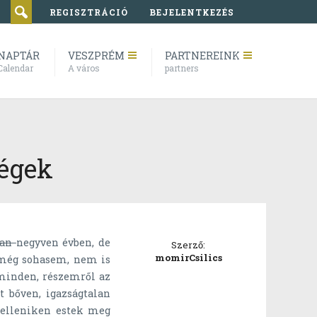
REGISZTRÁCIÓ
BEJELENTKEZÉS
NAPTÁR
VESZPRÉM
PARTNEREINK
Calendar
A város
partners
égek
san
negyven évben, de
Szerző:
momirCsilics
még sohasem, nem is
 minden, részemről az
t bőven, igazságtalan
 elleniken estek meg