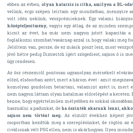
ebben az évben,
olyan katarzis is ritka, amilyen a BL-od
velünk, ergo szépen leírtam egy mondatban, mennyire 
volt idén nekünk, veszprémieknek. Egy valami hiányzo
középteljesítmény,
vagyis egy átlag, de az minden szemp
kicsit az évet, ha már nem nagyon jutott kapacitás a 
foglalkozni szombat/vasárnap azzal is, hogy valaki meg fogj
Jelöltem van, persze, de ez másik poszt lesz, most vesz
jövő hétre pedig Dimwitch ígért szögediest, sajnos ő is meg
úgy rendesen.
Az ősz részemről pontosan ugyanolyan mérsékelt elvárás
előző, elsősorban azért, mert a három évet - amit megszav
komolyan gondolom betartani, valamint azért is, mert e
nem nagyon láttam olyan hatalmas előrelépést a kereten
benne, hogy egyértelműen mélyebben és sokkal okosabban,
használni a padunkat, de
ha őszinték akarunk lenni, akk
sajnos nem történt meg.
Az elmúlt évekhez képest jóv
csoportban kezdtük meg a szereplésünket, de rögtön az 
riválisnak vélt PSG ellen, nem is akárhogyan. Ilyen mond