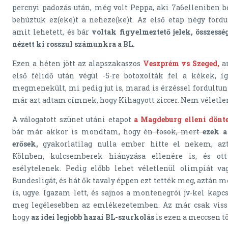
percnyi padozás után, még volt Peppa, aki 7a6elleniben be
behúztuk ez(eke)t a neheze(ke)t. Az első etap négy fordu
amit lehetett, és bár
voltak figyelmeztető jelek, összess
nézett ki rosszul számunkra a BL.
Ezen a héten jött az alapszakaszos
Veszprém vs Szeged,
a
első félidő után végül -5-re botoxolták fel a kékek, 
megmenekült, mi pedig jut is, marad is érzéssel fordultunk
már azt adtam címnek, hogy Kihagyott ziccer. Nem véletle
A válogatott szünet utáni etapot
a Magdeburg elleni dönte
bár már akkor is mondtam, hogy
én fosok, mert
ezek a
erősek,
gyakorlatilag nulla ember hitte el nekem, az
Kölnben, kulcsemberek hiányzása ellenére is, és 
esélytelenek. Pedig előbb lehet véletlenül olimpiát va
Bundesligát, és hát ők tavaly éppen ezt tették meg, aztán 
is, ugye. Igazam lett, és sajnos a montenegrói jv-kel kapc
meg legélesebben az emlékezetemben. Az már csak vissz
hogy
az idei legjobb hazai BL-szurkolás
is ezen a meccsen t