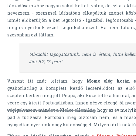
támadásainkhoz nagyon sokat kellett volna, de ezt a taktika
nevezzem - szemmel láthatóan elkapáltuk menet közbe
ismét előkerüljön a két legutolsó - igazából legfontosabb
meg is nyertünk ezzel. Leginkább ezzel. Ha nem futunk
szezonban ezt láttam.
"Abszolút tapogatóztunk, nem is értem, futni kelle
lőni. 6:7, 17. perc."
Viszont itt már leírtam, hogy
Momo elég korán elke
gyakorlatilag a komplett kezdő lecserélődött az első 
szeptemberben még jött Peppa, aki közé tette a hármat, am
végre egy kicsit Portugáliában. Innen nézve eléggé jól nyo
végigolvasom mindet a Kielce ellenikig,
hogy az év melyik
pad a tutizásra. Portóban még biztosan nem, és a máso
nyugodtan nyertünk nagy különbséggel. Milyen idillinek t