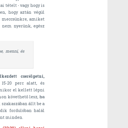
i tételt - vagy hogy is
n, hogy aztán végül
 - meccsünkre, amiket
, nem nyerünk, egész
ne, menni, és
zdett cserélgetni,
15-20 perc alatt, és
ikor el kellett lépni
mon követhető lesz,
ha
 szakaszában állt be a
dik fordulóban halál
űnt minden.