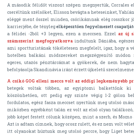
A második félidőt viszont szépen megnyertük, Corrales 
cseréltünk szélsőket, Elisson bevágta a heteseinket, Yahíá
eléggé ment ősszel minden, csórikámnak elég rosszkor jö
karrierjébe, de tényleg
elképesztően fegyelmezett csapatját
a félidei -2ből +3 legyen, ezen a meccsen. Ezzel
az új s
számszerint megfogyatkozva
indultunk Dániába, egésze
ami sportturistának tökéletesen megfelelt, igaz, hogy a 
hotelben balkáni módszereket megszégyenítő módon 
egeres, utazós pénztárcámat a gyökerek, de nem hagyta
befolyásolja Skandinávia iránt érzett újkeletű szerelmeme
A csikó GOG elleni meccs volt az eddigi legkeményebb pró
betegek voltak többen, az egyiptomi balkettőnk k
köszönhetően, ott pedig egy szinte végig 1-2 gólon be
fordulatos, egész fasza meccset nyertünk meg utolsó máso
miközben egyébként talán ez volt az első olyan találkoz
jobb képet festett rólunk középen, mint a szerb, és Momo a
Azt is adtam címnek, hogy orosz rulett, és ez nem volt vél
itt olyanokat húztunk meg utolsó percre, hogy Liget bete