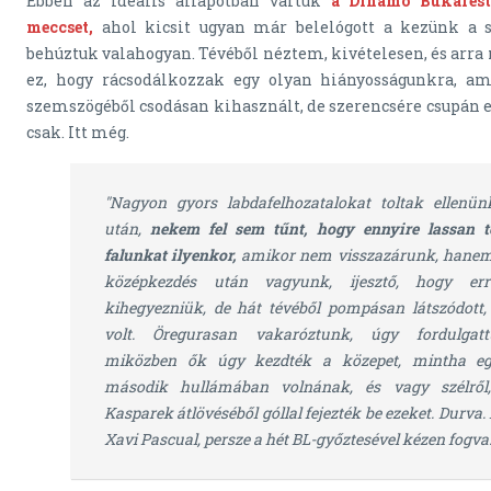
Ebben az ideális állapotban vártuk
a Dinamo Bukarest 
meccset,
ahol kicsit ugyan már belelógott a kezünk a s
behúztuk valahogyan. Tévéből néztem, kivételesen, és arra
ez, hogy rácsodálkozzak egy olyan hiányosságunkra, am
szemszögéből csodásan kihasznált, de szerencsére csupán eg
csak. Itt még.
"Nagyon gyors labdafelhozatalokat toltak ellenün
után,
nekem fel sem tűnt, hogy ennyire lassan t
falunkat ilyenkor,
amikor nem visszazárunk, hanem
középkezdés után vagyunk, ijesztő, hogy er
kihegyezniük, de hát tévéből pompásan látszódott,
volt. Öregurasan vakaróztunk, úgy fordulgatt
miközben ők úgy kezdték a közepet, mintha eg
második hullámában volnának, és vagy szélről
Kasparek átlövéséből góllal fejezték be ezeket. Durva. 
Xavi Pascual, persze a hét BL-győztesével kézen fogva.