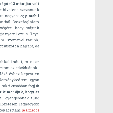
avágó +13 utániján
volt
ambivalens szezonunk
tt nagyon:
egy stabil
ontból. Összefoglalom
végére, hogy tudjunk
a nyerni ezt is. Ugye.
prémi szemmel zárunk,
csúszott a hajrára, de
okkal indult, mint az
aztam az edződuónak -
lőző évhez képest én
. Reménykedtem ugyan
 taktikusabban fogjuk
or kimondjuk, hogy ez
al gyengébbnek tűnő
előzetesen legnagyobb
atokat írtam
le a meccs