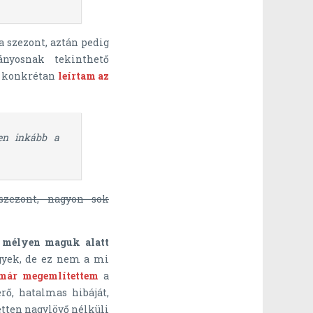
a szezont, aztán pedig
nyosnak tekinthető
en konkrétan
leírtam az
yen inkább a
 szezont, nagyon sok
t mélyen maguk alatt
gyek, de ez nem a mi
 már megemlítettem
a
ő, hatalmas hibáját,
etten nagylövő nélküli