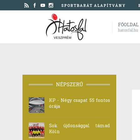
SPORTBARÁT ALAPÍTVÁNY
FŐOLDAL
hatosfal.hu
VESZPRÉM
NÉPSZERŰ
KP - Négy csapat 55 fontos
órája
Sok újdonsággal támad
Köln