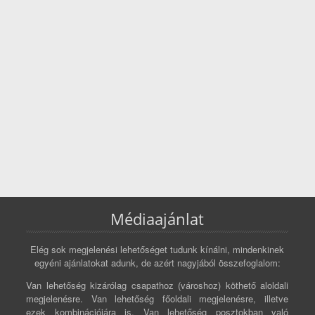
Médiaajánlat
Elég sok megjelenési lehetőséget tudunk kínálni, mindenkinek
egyéni ajánlatokat adunk, de azért nagyjából összefoglalom:
Van lehetőség kizárólag csapathoz (városhoz) köthető aloldali
megjelenésre. Van lehetőség főoldali megjelenésre, illetve
ezek kombinációjára is. Van lehetőség posztokban való