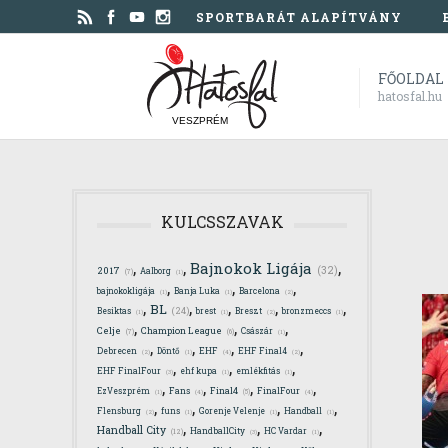
SPORTBARÁT ALAPÍTVÁNY
FŐOLDAL
hatosfal.hu
VESZPRÉM
KULCSSZAVAK
,
,
,
Bajnokok Ligája
(32)
2017
Aalborg
(7)
(1)
,
,
,
bajnokokligája
Banja Luka
Barcelona
(1)
(1)
(2)
,
,
,
,
,
BL
(24)
Besiktas
brest
Breszt
bronzmeccs
(1)
(1)
(2)
(1)
,
,
,
Celje
Champion League
Császár
(7)
(6)
(1)
,
,
,
,
Debrecen
Döntő
EHF
EHF Final4
(4)
(2)
(1)
(2)
,
,
,
EHF FinalFour
ehf kupa
emlékfitás
(3)
(1)
(1)
,
,
,
,
Final4
EzVeszprém
Fans
FinalFour
(4)
(5)
(4)
(1)
,
,
,
,
Flensburg
funs
Gorenje Velenje
Handball
(2)
(1)
(1)
(1)
,
,
,
Handball City
HandballCity
HC Vardar
(12)
(3)
(1)
,
,
,
,
,