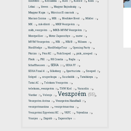
Kiel
Kielce
holstebro
Kézilabda
Köln
(7)
(6)
(4)
(1)
(1)
,
,
,
Lékai
löwen
Magyar Bajnokság
(2)
(1)
(3)
,
,
Magyar Kupa
Március 15. csarnok
(5)
(1)
,
,
,
,
Marian Cozma
MB1
Meshkov Brest
Mikler
(1)
(1)
(2)
(1)
,
,
,
MK
mk-döntő
MKB Veszprém
(2)
(1)
(3)
,
,
MKB-MVM Veszprém
mkb_veszprém
(7)
(1)
,
,
,
Montpellier
Motor Zaporozhye
motw
(3)
(1)
(1)
,
,
,
,
MVM Veszprém
NB1
NB1/B
Nilsson
(4)
(1)
(1)
(3)
,
,
,
NordHedge
NordHedgeTour
Opening Party
(1)
(1)
(1)
,
,
,
,
Párizs
Pécs KC
Pick Szeged
pick_szeged
(5)
(1)
(1)
(3)
,
,
,
,
Plock
PSG
RK Croatia
Rogla
(4)
(2)
(1)
(1)
,
,
,
SEHA
Schaffhausen
SEHA FF
(12)
(1)
(1)
,
,
,
,
Szeged
SEHA Final 4
Silkeborg
Sportturista
(5)
(3)
(1)
(1)
,
,
,
,
Szöged
szuperkupa
Szurkolók
Tatabánya
(1)
(1)
(2)
(3)
,
,
Tatai AC
Telekom Veszprém
(1)
(1)
,
,
,
telekom_veszprém
THW Kiel
Varazdin
(6)
(2)
(1)
Veszprém
,
,
,
(55)
Vardar
Velenje
(5)
(1)
,
,
Veszprém Handball
Veszprém Aréna
(7)
(3)
,
,
veszprémarána
veszprémaréna
(3)
(1)
,
,
,
Veszprémi Egyetemi KC
VKFC
Vojvodina
(2)
(1)
(1)
,
,
Vranjes
Zágráb
Zaporozhye
(4)
(1)
(1)