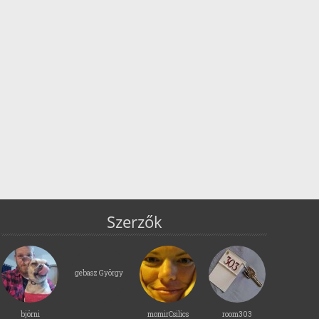
Szerzők
gebasz György
björni
momirCsilics
room303