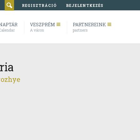
REGISZTRÁCIÓ
BEJELENTKEZÉS
NAPTÁR
VESZPRÉM
PARTNEREINK
Calendar
A város
partners
ria
rozhye