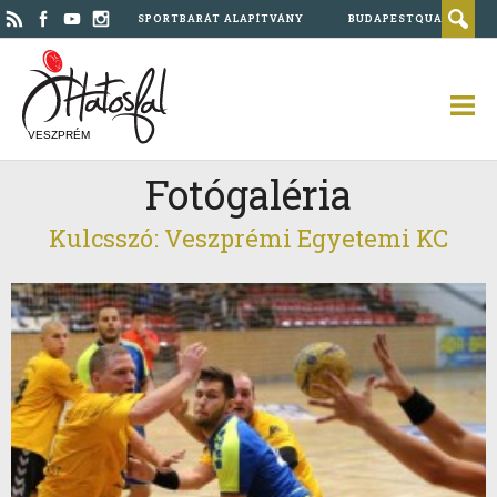
SPORTBARÁT ALAPÍTVÁNY
BUDAPESTQUAD
VESZPRÉM
Fotógaléria
Kulcsszó: Veszprémi Egyetemi KC