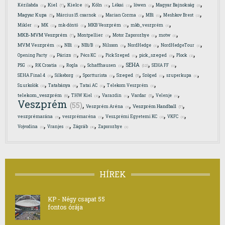
,
,
,
,
,
,
,
Kiel
Kielce
Kézilabda
Köln
Lékai
löwen
Magyar Bajnokság
(7)
(6)
(4)
(1)
(2)
(1)
(3)
,
,
,
,
,
Magyar Kupa
Március 15. csarnok
Marian Cozma
MB1
Meshkov Brest
(5)
(1)
(1)
(1)
(2)
,
,
,
,
,
Mikler
MK
mk-döntő
MKB Veszprém
mkb_veszprém
(1)
(2)
(1)
(3)
(1)
,
,
,
,
MKB-MVM Veszprém
Montpellier
Motor Zaporozhye
motw
(7)
(3)
(1)
(1)
,
,
,
,
,
,
MVM Veszprém
NB1
NB1/B
Nilsson
NordHedge
NordHedgeTour
(4)
(1)
(1)
(3)
(1)
(1)
,
,
,
,
,
,
Párizs
Opening Party
Pécs KC
Pick Szeged
pick_szeged
Plock
(5)
(1)
(1)
(1)
(3)
(2)
,
,
,
,
,
,
SEHA
PSG
RK Croatia
Rogla
Schaffhausen
SEHA FF
(12)
(4)
(1)
(1)
(1)
(1)
,
,
,
,
,
,
Szeged
SEHA Final 4
Silkeborg
Sportturista
Szöged
szuperkupa
(5)
(3)
(1)
(1)
(1)
(1)
,
,
,
,
Szurkolók
Tatabánya
Tatai AC
Telekom Veszprém
(2)
(3)
(1)
(1)
,
,
,
,
,
telekom_veszprém
Vardar
THW Kiel
Varazdin
Velenje
(6)
(5)
(2)
(1)
(1)
Veszprém
,
,
,
(55)
Veszprém Handball
Veszprém Aréna
(7)
(3)
,
,
,
,
veszprémarána
veszprémaréna
Veszprémi Egyetemi KC
VKFC
(3)
(1)
(2)
(1)
,
,
,
Vojvodina
Vranjes
Zágráb
Zaporozhye
(4)
(1)
(1)
(1)
HÍREK
KP - Négy csapat 55
fontos órája