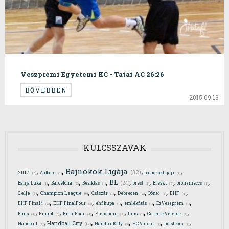
Veszprémi Egyetemi KC - Tatai AC 26:26
BŐVEBBEN
2015.09.13
KULCSSZAVAK
,
,
,
,
Bajnokok Ligája
(32)
2017
Aalborg
bajnokokligája
(7)
(1)
(1)
,
,
,
,
,
,
,
BL
(24)
Banja Luka
Barcelona
Besiktas
brest
Breszt
bronzmeccs
(1)
(2)
(1)
(1)
(2)
(1)
,
,
,
,
,
,
Celje
Champion League
Császár
Debrecen
Döntő
EHF
(7)
(6)
(4)
(1)
(2)
(1)
,
,
,
,
,
EHF Final4
EHF FinalFour
ehf kupa
emlékfitás
EzVeszprém
(2)
(3)
(1)
(1)
(1)
,
,
,
,
,
,
Final4
Fans
FinalFour
Flensburg
funs
Gorenje Velenje
(4)
(5)
(4)
(2)
(1)
(1)
,
,
,
,
,
Handball City
Handball
HandballCity
HC Vardar
holstebro
(12)
(1)
(3)
(1)
(1)