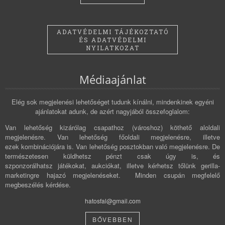
ADATVÉDELMI TÁJÉKOZTATÓ
ÉS ADATVÉDELMI
NYILATKOZAT
Médiaajánlat
Elég sok megjelenési lehetőséget tudunk kínálni, mindenkinek egyéni
ajánlatokat adunk, de azért nagyjából összefoglalom:
Van lehetőség kizárólag csapathoz (városhoz) köthető aloldali
megjelenésre. Van lehetőség főoldali megjelenésre, illetve
ezek kombinációjára is. Van lehetőség posztokban való megjelenésre. De
természetesen küldhetsz pénzt csak úgy is, és
szponzorálhatsz játékokat, aukciókat, illetve kérhetsz tőlünk gerilla-
marketingre hajazó megjelenéseket. Minden csupán megfelelő
megbeszélés kérdése.
hatosfal@gmail.com
BŐVEBBEN