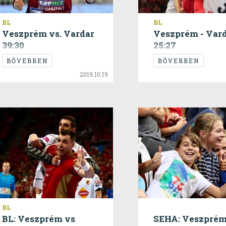
BL
BL
Veszprém vs. Vardar
Veszprém - Var
39:30
25:27
BŐVEBBEN
BŐVEBBEN
2019.10.19
BL
BL: Veszprém vs
SEHA: Veszprém