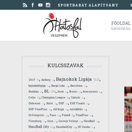
SPORTBARÁT ALAPÍTVÁNY
FŐOLDAL
hatosfal.hu
VESZPRÉM
KULCSSZAVAK
,
,
,
Bajnokok Ligája
(32)
2017
Aalborg
(7)
(1)
,
,
,
bajnokokligája
Banja Luka
Barcelona
(1)
(1)
(2)
,
,
,
,
,
BL
(24)
Besiktas
brest
Breszt
bronzmeccs
(1)
(1)
(2)
(1)
,
,
,
Celje
Champion League
Császár
(7)
(6)
(1)
,
,
,
,
Debrecen
Döntő
EHF
EHF Final4
(4)
(2)
(1)
(2)
,
,
,
EHF FinalFour
ehf kupa
emlékfitás
(3)
(1)
(1)
,
,
,
,
Final4
EzVeszprém
Fans
FinalFour
(4)
(5)
(4)
(1)
,
,
,
,
Flensburg
funs
Gorenje Velenje
Handball
(2)
(1)
(1)
(1)
,
,
,
Handball City
HandballCity
HC Vardar
(12)
(3)
(1)
,
,
,
,
,