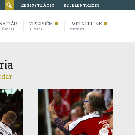
REGISZTRÁCIÓ
BEJELENTKEZÉS
NAPTÁR
VESZPRÉM
PARTNEREINK
Calendar
A város
partners
ria
rdar