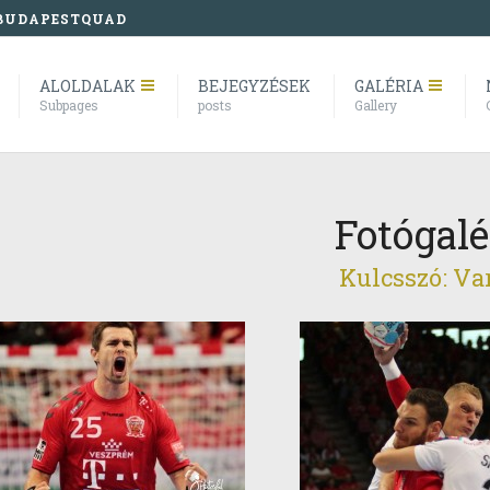
BUDAPESTQUAD
ALOLDALAK
BEJEGYZÉSEK
GALÉRIA
Subpages
posts
Gallery
Fotógalé
Kulcsszó: Va