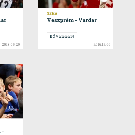
SEHA
dar
Veszprém - Vardar
BŐVEBBEN
2018.09.29
2016.12.06
 -