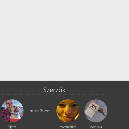
Szerzők
gebasz György
björni
momirCsilics
room303