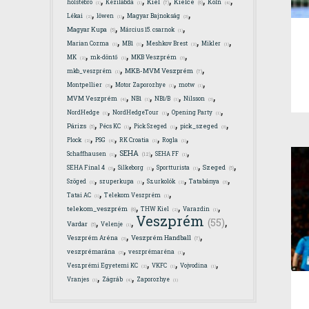
Kiel
Kielce
holstebro
Kézilabda
Köln
(7)
(6)
(4)
(1)
(1)
,
,
,
Lékai
löwen
Magyar Bajnokság
(2)
(1)
(3)
,
,
Magyar Kupa
Március 15. csarnok
(5)
(1)
,
,
,
,
Marian Cozma
MB1
Meshkov Brest
Mikler
(1)
(1)
(2)
(1)
,
,
,
MK
mk-döntő
MKB Veszprém
(2)
(1)
(3)
,
,
MKB-MVM Veszprém
mkb_veszprém
(7)
(1)
,
,
,
Montpellier
Motor Zaporozhye
motw
(3)
(1)
(1)
,
,
,
,
MVM Veszprém
NB1
NB1/B
Nilsson
(4)
(1)
(1)
(3)
,
,
,
NordHedge
NordHedgeTour
Opening Party
(1)
(1)
(1)
,
,
,
,
Párizs
Pécs KC
Pick Szeged
pick_szeged
(5)
(1)
(1)
(3)
,
,
,
,
Plock
PSG
RK Croatia
Rogla
(4)
(2)
(1)
(1)
,
,
,
SEHA
Schaffhausen
SEHA FF
(12)
(1)
(1)
,
,
,
,
Szeged
SEHA Final 4
Silkeborg
Sportturista
(5)
(3)
(1)
(1)
,
,
,
,
Szöged
szuperkupa
Szurkolók
Tatabánya
(1)
(1)
(2)
(3)
,
,
Tatai AC
Telekom Veszprém
(1)
(1)
,
,
,
telekom_veszprém
THW Kiel
Varazdin
(6)
(2)
(1)
Veszprém
,
,
,
(55)
Vardar
Velenje
(5)
(1)
,
,
Veszprém Handball
Veszprém Aréna
(7)
(3)
,
,
veszprémarána
veszprémaréna
(3)
(1)
,
,
,
Veszprémi Egyetemi KC
VKFC
Vojvodina
(2)
(1)
(1)
,
,
Vranjes
Zágráb
Zaporozhye
(4)
(1)
(1)