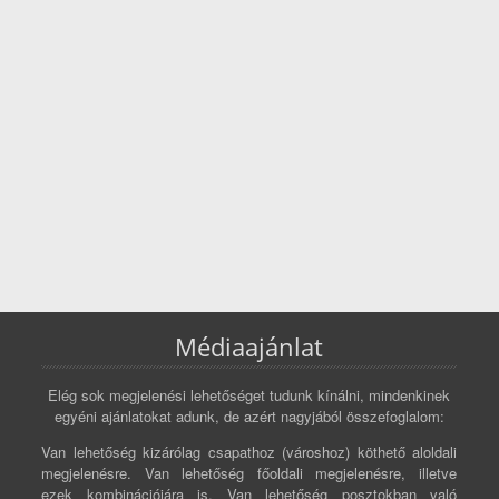
Médiaajánlat
Elég sok megjelenési lehetőséget tudunk kínálni, mindenkinek
egyéni ajánlatokat adunk, de azért nagyjából összefoglalom:
Van lehetőség kizárólag csapathoz (városhoz) köthető aloldali
megjelenésre. Van lehetőség főoldali megjelenésre, illetve
ezek kombinációjára is. Van lehetőség posztokban való