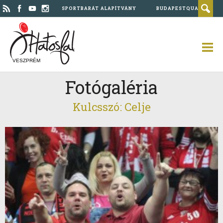
SPORTBARÁT ALAPÍTVÁNY
BUDAPESTQUAD
VESZPRÉM
Fotógaléria
Kulcsszó: Celje