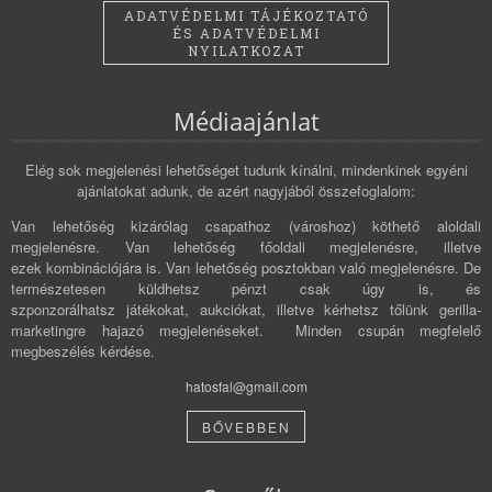
ADATVÉDELMI TÁJÉKOZTATÓ
ÉS ADATVÉDELMI
NYILATKOZAT
Médiaajánlat
Elég sok megjelenési lehetőséget tudunk kínálni, mindenkinek egyéni
ajánlatokat adunk, de azért nagyjából összefoglalom:
Van lehetőség kizárólag csapathoz (városhoz) köthető aloldali
megjelenésre. Van lehetőség főoldali megjelenésre, illetve
ezek kombinációjára is. Van lehetőség posztokban való megjelenésre. De
természetesen küldhetsz pénzt csak úgy is, és
szponzorálhatsz játékokat, aukciókat, illetve kérhetsz tőlünk gerilla-
marketingre hajazó megjelenéseket. Minden csupán megfelelő
megbeszélés kérdése.
hatosfal@gmail.com
BŐVEBBEN