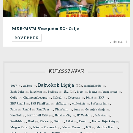
MKB-MVM Veszprém KC - Celje
BŐVEBBEN
2015.04.01
KULCSSZAVAK
,
,
,
,
Bajnokok Ligája
(32)
2017
Aalborg
bajnokokligája
(7)
(1)
(1)
,
,
,
,
,
,
,
BL
(24)
Banja Luka
Barcelona
Besiktas
brest
Breszt
bronzmeccs
(1)
(2)
(1)
(1)
(2)
(1)
,
,
,
,
,
,
Celje
Champion League
Császár
Debrecen
Döntő
EHF
(7)
(6)
(4)
(1)
(2)
(1)
,
,
,
,
,
EHF Final4
EHF FinalFour
ehf kupa
emlékfitás
EzVeszprém
(2)
(3)
(1)
(1)
(1)
,
,
,
,
,
,
Final4
Fans
FinalFour
Flensburg
funs
Gorenje Velenje
(4)
(5)
(4)
(2)
(1)
(1)
,
,
,
,
,
Handball City
Handball
HandballCity
HC Vardar
holstebro
(12)
(1)
(3)
(1)
(1)
,
,
,
,
,
,
,
Kiel
Kielce
Kézilabda
Köln
Lékai
löwen
Magyar Bajnokság
(7)
(6)
(4)
(1)
(2)
(1)
(3)
,
,
,
,
,
Magyar Kupa
Március 15. csarnok
Marian Cozma
MB1
Meshkov Brest
(5)
(1)
(1)
(1)
(2)
,
,
,
,
,