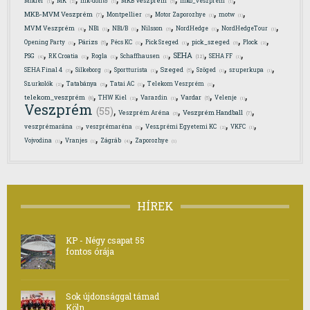
Mikler
MK
mk-döntő
MKB Veszprém
mkb_veszprém
(1)
(2)
(1)
(3)
(1)
,
,
,
,
MKB-MVM Veszprém
Montpellier
Motor Zaporozhye
motw
(7)
(3)
(1)
(1)
,
,
,
,
,
,
MVM Veszprém
NB1
NB1/B
Nilsson
NordHedge
NordHedgeTour
(4)
(1)
(1)
(3)
(1)
(1)
,
,
,
,
,
,
Párizs
Opening Party
Pécs KC
Pick Szeged
pick_szeged
Plock
(5)
(1)
(1)
(1)
(3)
(2)
,
,
,
,
,
,
SEHA
PSG
RK Croatia
Rogla
Schaffhausen
SEHA FF
(12)
(4)
(1)
(1)
(1)
(1)
,
,
,
,
,
,
Szeged
SEHA Final 4
Silkeborg
Sportturista
Szöged
szuperkupa
(5)
(3)
(1)
(1)
(1)
(1)
,
,
,
,
Szurkolók
Tatabánya
Tatai AC
Telekom Veszprém
(2)
(3)
(1)
(1)
,
,
,
,
,
telekom_veszprém
Vardar
THW Kiel
Varazdin
Velenje
(6)
(5)
(2)
(1)
(1)
Veszprém
,
,
,
(55)
Veszprém Handball
Veszprém Aréna
(7)
(3)
,
,
,
,
veszprémarána
veszprémaréna
Veszprémi Egyetemi KC
VKFC
(3)
(1)
(2)
(1)
,
,
,
Vojvodina
Vranjes
Zágráb
Zaporozhye
(4)
(1)
(1)
(1)
HÍREK
KP - Négy csapat 55
fontos órája
Sok újdonsággal támad
Köln