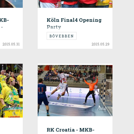
MKB-
Köln Final4 Opening
-
Party
BŐVEBBEN
2015.05.31
2015.05.29
RK Croatia - MKB-