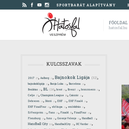
SPORTBARÁT ALAPÍTVÁNY
FŐOLDAL
hatosfal.hu
VESZPRÉM
KULCSSZAVAK
,
,
,
Bajnokok Ligája
(32)
2017
Aalborg
(7)
(1)
,
,
,
bajnokokligája
Banja Luka
Barcelona
(1)
(1)
(2)
,
,
,
,
,
BL
(24)
Besiktas
brest
Breszt
bronzmeccs
(1)
(1)
(2)
(1)
,
,
,
Celje
Champion League
Császár
(7)
(6)
(1)
,
,
,
,
Debrecen
Döntő
EHF
EHF Final4
(4)
(2)
(1)
(2)
,
,
,
EHF FinalFour
ehf kupa
emlékfitás
(3)
(1)
(1)
,
,
,
,
Final4
EzVeszprém
Fans
FinalFour
(4)
(5)
(4)
(1)
,
,
,
,
Flensburg
funs
Gorenje Velenje
Handball
(2)
(1)
(1)
(1)
,
,
,
Handball City
HandballCity
HC Vardar
(12)
(3)
(1)
,
,
,
,
,