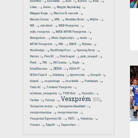
Kiel
Kielce
holstebro
Kézilabda
Köln
(7)
(6)
(4)
(1)
(1)
,
,
,
Lékai
löwen
Magyar Bajnokság
(2)
(1)
(3)
,
,
Magyar Kupa
Március 15. csarnok
(5)
(1)
,
,
,
,
Marian Cozma
MB1
Meshkov Brest
Mikler
(1)
(1)
(2)
(1)
,
,
,
MK
mk-döntő
MKB Veszprém
(2)
(1)
(3)
,
,
MKB-MVM Veszprém
mkb_veszprém
(7)
(1)
,
,
,
Montpellier
Motor Zaporozhye
motw
(3)
(1)
(1)
,
,
,
,
MVM Veszprém
NB1
NB1/B
Nilsson
(4)
(1)
(1)
(3)
,
,
,
NordHedge
NordHedgeTour
Opening Party
(1)
(1)
(1)
,
,
,
,
Párizs
Pécs KC
Pick Szeged
pick_szeged
(5)
(1)
(1)
(3)
,
,
,
,
Plock
PSG
RK Croatia
Rogla
(4)
(2)
(1)
(1)
,
,
,
SEHA
Schaffhausen
SEHA FF
(12)
(1)
(1)
,
,
,
,
Szeged
SEHA Final 4
Silkeborg
Sportturista
(5)
(3)
(1)
(1)
,
,
,
,
Szöged
szuperkupa
Szurkolók
Tatabánya
(1)
(1)
(2)
(3)
,
,
Tatai AC
Telekom Veszprém
(1)
(1)
,
,
,
telekom_veszprém
THW Kiel
Varazdin
(6)
(2)
(1)
Veszprém
,
,
,
(55)
Vardar
Velenje
(5)
(1)
,
,
Veszprém Handball
Veszprém Aréna
(7)
(3)
,
,
veszprémarána
veszprémaréna
(3)
(1)
,
,
,
Veszprémi Egyetemi KC
VKFC
Vojvodina
(2)
(1)
(1)
,
,
Vranjes
Zágráb
Zaporozhye
(4)
(1)
(1)