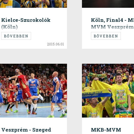
Kielce-Szurokolók
Köln, Final4 - 
(Köln)
MVM Veszprém 
THW Kiel
BŐVEBBEN
BŐVEBBEN
2015.06.01
Veszprém - Szeged
MKB-MVM