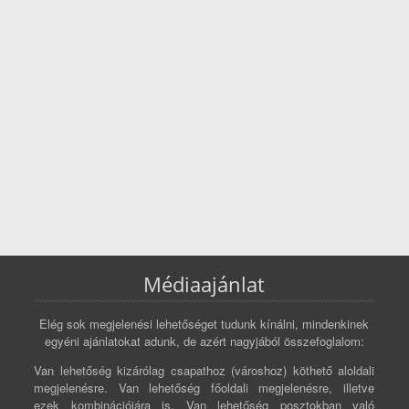
Médiaajánlat
Elég sok megjelenési lehetőséget tudunk kínálni, mindenkinek
egyéni ajánlatokat adunk, de azért nagyjából összefoglalom:
Van lehetőség kizárólag csapathoz (városhoz) köthető aloldali
megjelenésre. Van lehetőség főoldali megjelenésre, illetve
ezek kombinációjára is. Van lehetőség posztokban való