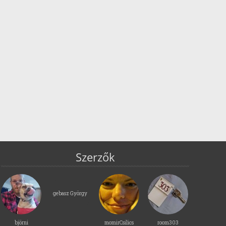
Szerzők
gebasz György
björni
momirCsilics
room303