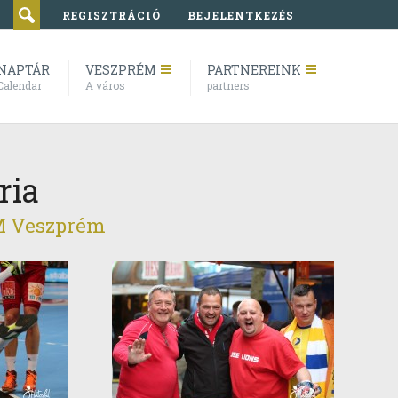
REGISZTRÁCIÓ
BEJELENTKEZÉS
NAPTÁR
VESZPRÉM
PARTNEREINK
Calendar
A város
partners
ria
M Veszprém