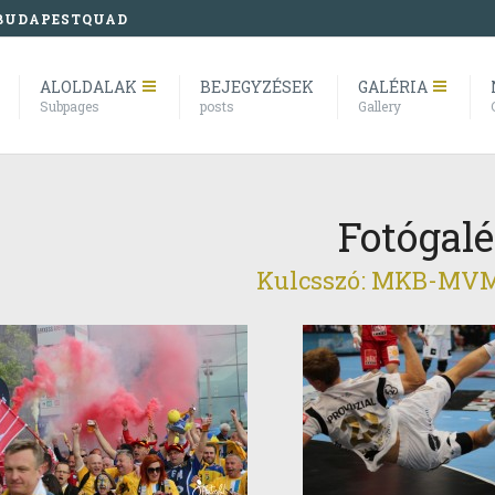
BUDAPESTQUAD
ALOLDALAK
BEJEGYZÉSEK
GALÉRIA
Subpages
posts
Gallery
Fotógalé
Kulcsszó: MKB-MV