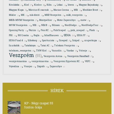
(1)
(3)
(1)
(1)
,
,
,
,
,
,
,
Kiel
Kielce
Kézilabda
Köln
Lékai
löwen
Magyar Bajnokság
(7)
(6)
(4)
(1)
(2)
(1)
(3)
,
,
,
,
,
Magyar Kupa
Március 15. csarnok
Marian Cozma
MB1
Meshkov Brest
(5)
(1)
(1)
(1)
(2)
,
,
,
,
,
Mikler
MK
mk-döntő
MKB Veszprém
mkb_veszprém
(1)
(2)
(1)
(3)
(1)
,
,
,
,
MKB-MVM Veszprém
Montpellier
Motor Zaporozhye
motw
(7)
(3)
(1)
(1)
,
,
,
,
,
,
MVM Veszprém
NB1
NB1/B
Nilsson
NordHedge
NordHedgeTour
(4)
(1)
(1)
(3)
(1)
(1)
,
,
,
,
,
,
Párizs
Opening Party
Pécs KC
Pick Szeged
pick_szeged
Plock
(5)
(1)
(1)
(1)
(3)
(2)
,
,
,
,
,
,
SEHA
PSG
RK Croatia
Rogla
Schaffhausen
SEHA FF
(12)
(4)
(1)
(1)
(1)
(1)
,
,
,
,
,
,
Szeged
SEHA Final 4
Silkeborg
Sportturista
Szöged
szuperkupa
(5)
(3)
(1)
(1)
(1)
(1)
,
,
,
,
Szurkolók
Tatabánya
Tatai AC
Telekom Veszprém
(2)
(3)
(1)
(1)
,
,
,
,
,
telekom_veszprém
Vardar
THW Kiel
Varazdin
Velenje
(6)
(5)
(2)
(1)
(1)
Veszprém
,
,
,
(55)
Veszprém Handball
Veszprém Aréna
(7)
(3)
,
,
,
,
veszprémarána
veszprémaréna
Veszprémi Egyetemi KC
VKFC
(3)
(1)
(2)
(1)
,
,
,
Vojvodina
Vranjes
Zágráb
Zaporozhye
(4)
(1)
(1)
(1)
HÍREK
KP - Négy csapat 55
fontos órája