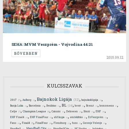
SEHA: MVM Veszprém - Vojvodina 44:21
BŐVEBBEN
2015.09.12
KULCSSZAVAK
,
,
,
,
Bajnokok Ligája
(32)
2017
Aalborg
bajnokokligája
(7)
(1)
(1)
,
,
,
,
,
,
,
BL
(24)
Banja Luka
Barcelona
Besiktas
brest
Breszt
bronzmeccs
(1)
(2)
(1)
(1)
(2)
(1)
,
,
,
,
,
,
Celje
Champion League
Császár
Debrecen
Döntő
EHF
(7)
(6)
(4)
(1)
(2)
(1)
,
,
,
,
,
EHF Final4
EHF FinalFour
ehf kupa
emlékfitás
EzVeszprém
(2)
(3)
(1)
(1)
(1)
,
,
,
,
,
,
Final4
Fans
FinalFour
Flensburg
funs
Gorenje Velenje
(4)
(5)
(4)
(2)
(1)
(1)
,
,
,
,
,
Handball City
Handball
HandballCity
HC Vardar
holstebro
(12)