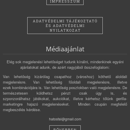
IMPRESSZUM
ADATVÉDELMI TÁJÉKOZTATÓ
ÉS ADATVÉDELMI
NYILATKOZAT
Médiaajánlat
Elég sok megjelenési lehetőséget tudunk kínálni, mindenkinek egyéni
ajánlatokat adunk, de azért nagyjából összefoglalom:
Van lehetőség kizárólag csapathoz (városhoz) köthető aloldali
megjelenésre. Van lehetőség főoldali megjelenésre, illetve
ezek kombinációjára is. Van lehetőség posztokban való megjelenésre. De
természetesen küldhetsz pénzt csak úgy is, és
szponzorálhatsz játékokat, aukciókat, illetve kérhetsz tőlünk gerilla-
marketingre hajazó megjelenéseket. Minden csupán megfelelő
megbeszélés kérdése.
hatosfal@gmail.com
BŐVEBBEN