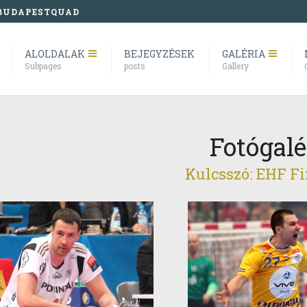
BUDAPESTQUAD
ALOLDALAK
BEJEGYZÉSEK
GALÉRIA
Subpages
posts
Gallery
Fotógalé
Kulcsszó: EHF F