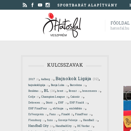
SPORTBARÁT ALAPÍTVÁNY
FŐOLDAL
hatosfal.hu
VESZPRÉM
KULCSSZAVAK
,
,
,
Bajnokok Ligája
(32)
2017
Aalborg
(7)
(1)
,
,
,
bajnokokligája
Banja Luka
Barcelona
(1)
(1)
(2)
,
,
,
,
,
BL
(24)
Besiktas
brest
Breszt
bronzmeccs
(1)
(1)
(2)
(1)
,
,
,
Celje
Champion League
Császár
(7)
(6)
(1)
,
,
,
,
Debrecen
Döntő
EHF
EHF Final4
(4)
(2)
(1)
(2)
,
,
,
EHF FinalFour
ehf kupa
emlékfitás
(3)
(1)
(1)
,
,
,
,
Final4
EzVeszprém
Fans
FinalFour
(4)
(5)
(4)
(1)
,
,
,
,
Flensburg
funs
Gorenje Velenje
Handball
(2)
(1)
(1)
(1)
,
,
,
Handball City
HandballCity
HC Vardar
(12)
(3)
(1)
,
,
,
,
,