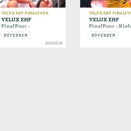
VELUX EHF FINALFOUR
VELUX EHF FINALF
VELUX EHF
VELUX EHF
FinalFour -
FinalFour - Kiel
Veszprém vs Kiel -
Párizs - 28:26
BŐVEBBEN
BŐVEBBEN
31:28
2016.05.28