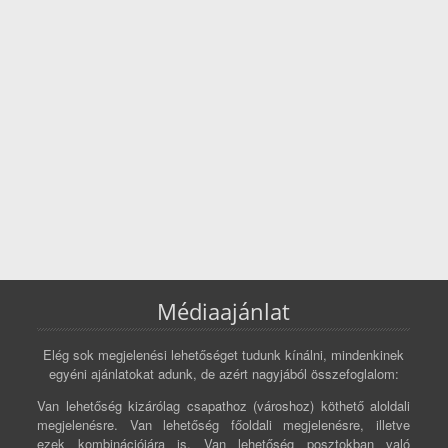
Médiaajánlat
Elég sok megjelenési lehetőséget tudunk kínálni, mindenkinek
egyéni ajánlatokat adunk, de azért nagyjából összefoglalom:
Van lehetőség kizárólag csapathoz (városhoz) köthető aloldali
megjelenésre. Van lehetőség főoldali megjelenésre, illetve
ezek kombinációjára is. Van lehetőség posztokban való