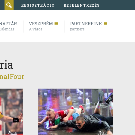
REGISZTRÁCIÓ
BEJELENTKEZÉS
NAPTÁR
VESZPRÉM
PARTNEREINK
Calendar
A város
partners
ria
inalFour