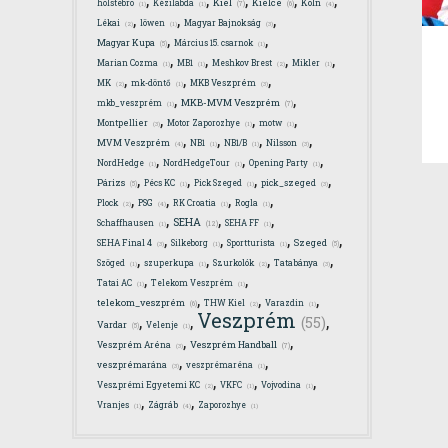
Kiel
Kielce
holstebro
Kézilabda
Köln
(7)
(6)
(4)
(1)
(1)
,
,
,
Lékai
löwen
Magyar Bajnokság
(2)
(1)
(3)
,
,
Magyar Kupa
Március 15. csarnok
(5)
(1)
,
,
,
,
Marian Cozma
MB1
Meshkov Brest
Mikler
(1)
(1)
(2)
(1)
,
,
,
MK
mk-döntő
MKB Veszprém
(2)
(1)
(3)
,
,
MKB-MVM Veszprém
mkb_veszprém
(7)
(1)
,
,
,
Montpellier
Motor Zaporozhye
motw
(3)
(1)
(1)
,
,
,
,
MVM Veszprém
NB1
NB1/B
Nilsson
(4)
(1)
(1)
(3)
,
,
,
NordHedge
NordHedgeTour
Opening Party
(1)
(1)
(1)
,
,
,
,
Párizs
Pécs KC
Pick Szeged
pick_szeged
(5)
(1)
(1)
(3)
,
,
,
,
Plock
PSG
RK Croatia
Rogla
(4)
(2)
(1)
(1)
,
,
,
SEHA
Schaffhausen
SEHA FF
(12)
(1)
(1)
,
,
,
,
Szeged
SEHA Final 4
Silkeborg
Sportturista
(5)
(3)
(1)
(1)
,
,
,
,
Szöged
szuperkupa
Szurkolók
Tatabánya
(1)
(1)
(2)
(3)
,
,
Tatai AC
Telekom Veszprém
(1)
(1)
,
,
,
telekom_veszprém
THW Kiel
Varazdin
(6)
(2)
(1)
Veszprém
,
,
,
(55)
Vardar
Velenje
(5)
(1)
,
,
Veszprém Handball
Veszprém Aréna
(7)
(3)
,
,
veszprémarána
veszprémaréna
(3)
(1)
,
,
,
Veszprémi Egyetemi KC
VKFC
Vojvodina
(2)
(1)
(1)
,
,
Vranjes
Zágráb
Zaporozhye
(4)
(1)
(1)