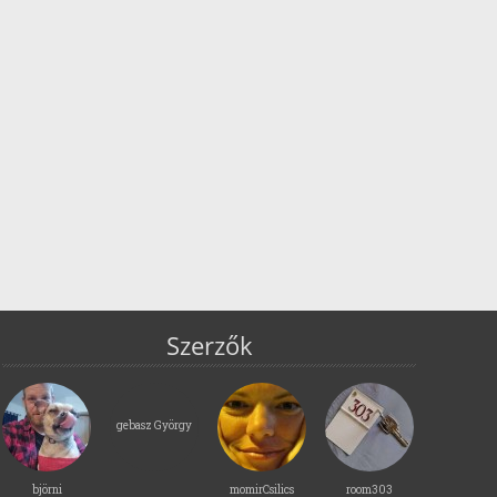
Szerzők
gebasz György
björni
momirCsilics
room303