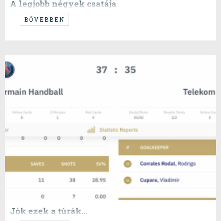
A legjobb négyek csatája
...itthonról...
BŐVEBBEN
Jók ezek a túrák...