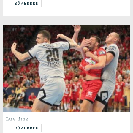
...csak azok a hv@xyzfg meccsek ne lennének...
BŐVEBBEN
Luv disz
...
BŐVEBBEN