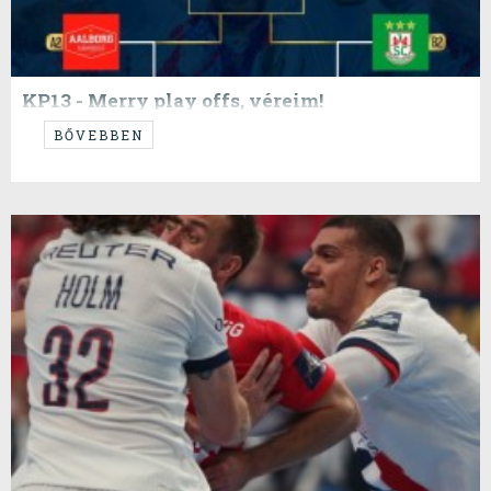
KP13 - Merry play offs, véreim!
...
BŐVEBBEN