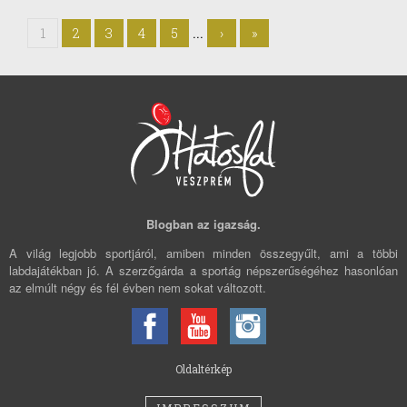
...
1
2
3
4
5
›
»
Blogban az igazság.
A világ legjobb sportjáról, amiben minden összegyűlt, ami a többi
labdajátékban jó. A szerzőgárda a sportág népszerűségéhez hasonlóan
az elmúlt négy és fél évben nem sokat változott.
Oldaltérkép