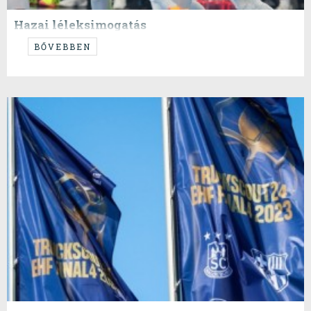
Hazai léleksimogatás
...kellett ez!
BŐVEBBEN