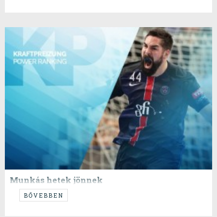
Munkás hetek jönnek
...majd lesz új KP-lead is, valamikor, de most éppen stílszerű, hehe...
BŐVEBBEN