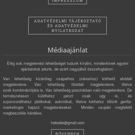
IMPRESSZUM
ADATVÉDELMI TÁJÉKOZTATÓ
ÉS ADATVÉDELMI
NYILATKOZAT
Médiaajánlat
Elég sok megjelenési lehetőséget tudunk kínálni, mindenkinek egyéni
ajánlatokat adunk, de azért nagyjából összefoglalom:
Van lehetőség kizárólag csapathoz (városhoz) köthető aloldali
megjelenésre. Van lehetőség főoldali megjelenésre, illetve
ezek kombinációjára is. Van lehetőség posztokban való megjelenésre. De
természetesen küldhetsz pénzt csak úgy is, és
szponzorálhatsz játékokat, aukciókat, illetve kérhetsz tőlünk gerilla-
marketingre hajazó megjelenéseket. Minden csupán megfelelő
megbeszélés kérdése.
hatosfal@gmail.com
BŐVEBBEN