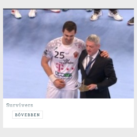
Survivers
...mindenkinek gratulálok, hogy ezt megúsztuk sérülés nélkül...
BŐVEBBEN