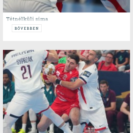
Tétnélküli sima
...Párizsban...
BŐVEBBEN