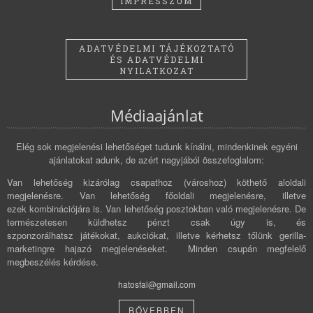
IMPRESSZUM
ADATVÉDELMI TÁJÉKOZTATÓ
ÉS ADATVÉDELMI
NYILATKOZAT
Médiaajánlat
Elég sok megjelenési lehetőséget tudunk kínálni, mindenkinek egyéni
ajánlatokat adunk, de azért nagyjából összefoglalom:
Van lehetőség kizárólag csapathoz (városhoz) köthető aloldali
megjelenésre. Van lehetőség főoldali megjelenésre, illetve
ezek kombinációjára is. Van lehetőség posztokban való megjelenésre. De
természetesen küldhetsz pénzt csak úgy is, és
szponzorálhatsz játékokat, aukciókat, illetve kérhetsz tőlünk gerilla-
marketingre hajazó megjelenéseket. Minden csupán megfelelő
megbeszélés kérdése.
hatosfal@gmail.com
BŐVEBBEN