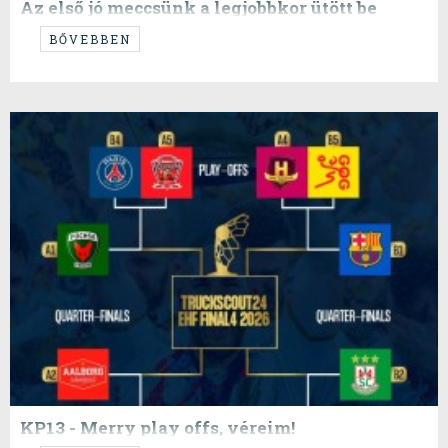
Az első jó meccsünk a legjobbkor ütött be
BŐVEBBEN
KP13 - Merry play offs, véreim!