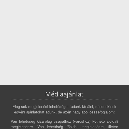
Médiaajánlat
Elég sok megjelenési lehetőséget tudunk kínálni, mindenkinek
egyéni ajánlatokat adunk, de azért nagyjából összefoglalom:
Van lehetőség kizárólag csapathoz (városhoz) köthető aloldali
megjelenésre. Van lehetőség főoldali megjelenésre, illetve