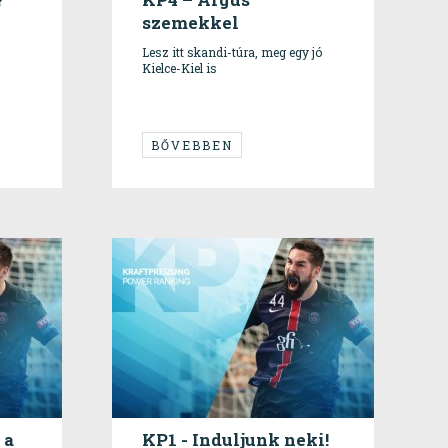
szemekkel
Lesz itt skandi-túra, meg egy jó
Kielce-Kiel is
BŐVEBBEN
 a
KP1 - Induljunk neki!