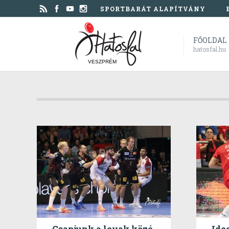
SPORTBARÁT ALAPÍTVÁNY
FŐOLDAL
hatosfal.hu
VESZPRÉM
Csapjunk a lovak közé
Ide