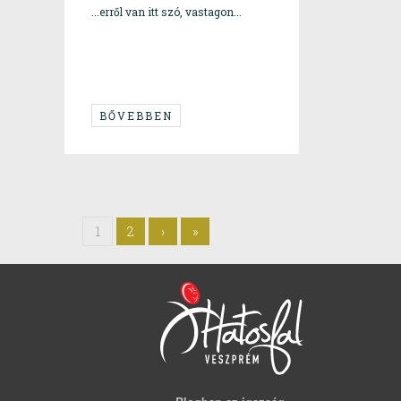
...erről van itt szó, vastagon...
BŐVEBBEN
1
2
›
»