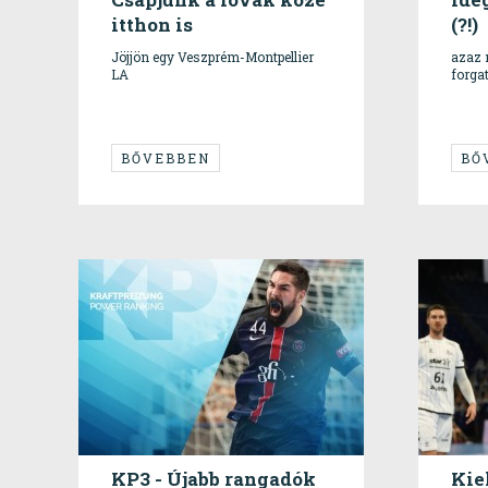
itthon is
(?!)
Jöjjön egy Veszprém-Montpellier
azaz 
LA
forga
BŐVEBBEN
BŐ
KP3 - Újabb rangadók
Kiel