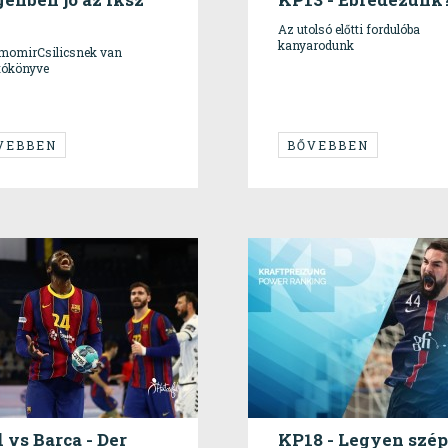
Az utolsó előtti fordulóba
kanyarodunk
momirCsilicsnek van
tókönyve
VEBBEN
BŐVEBBEN
 vs Barca - Der
KP18 - Legyen szép