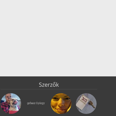
Szerzők
gebasz György