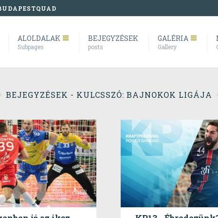
BUDAPESTQUAD
ALOLDALAK
BEJEGYZÉSEK
GALÉRIA
Subpages
posts
Gallery
BEJEGYZÉSEK - KULCSSZÓ: BAJNOKOK LIGÁJA
genben jó az iksz
KP13 - Ébredezünk