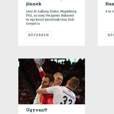
jönnek
Han
Lesz itt Aalborg-Kielce, Magdeburg-
4 és 
PSG, no meg Veszprém-Bukarest
és egy kicsit ijesztőnek tűnő Kiel-
Szeged is.
BŐVEBBEN
BŐ
Úgyvan!!!