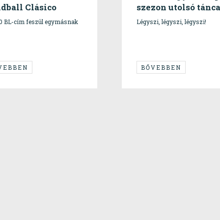
dball Clásico
szezon utolsó tánc
10 BL-cím feszül egymásnak
Légyszi, légyszi, légyszi!
VEBBEN
BŐVEBBEN