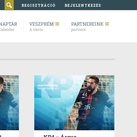
REGISZTRÁCIÓ
BEJELENTKEZÉS
NAPTÁR
VESZPRÉM
PARTNEREINK
Calendar
A város
partners
?
KP4 – Árgus