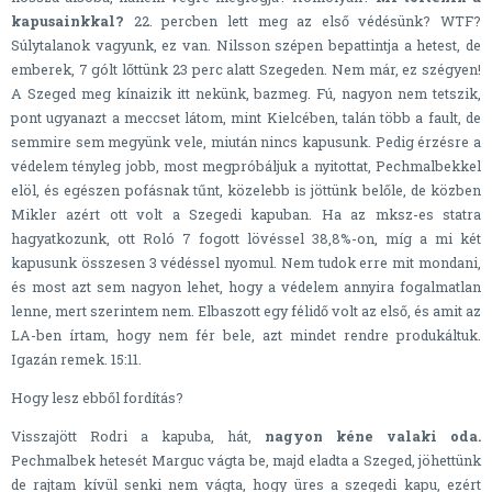
kapusainkkal?
22. percben lett meg az első védésünk? WTF?
Súlytalanok vagyunk, ez van. Nilsson szépen bepattintja a hetest, de
emberek, 7 gólt lőttünk 23 perc alatt Szegeden. Nem már, ez szégyen!
A Szeged meg kínaizik itt nekünk, bazmeg. Fú, nagyon nem tetszik,
pont ugyanazt a meccset látom, mint Kielcében, talán több a fault, de
semmire sem megyünk vele, miután nincs kapusunk. Pedig érzésre a
védelem tényleg jobb, most megpróbáljuk a nyitottat, Pechmalbekkel
elöl, és egészen pofásnak tűnt, közelebb is jöttünk belőle, de közben
Mikler azért ott volt a Szegedi kapuban. Ha az mksz-es statra
hagyatkozunk, ott Roló 7 fogott lövéssel 38,8%-on, míg a mi két
kapusunk összesen 3 védéssel nyomul. Nem tudok erre mit mondani,
és most azt sem nagyon lehet, hogy a védelem annyira fogalmatlan
lenne, mert szerintem nem. Elbaszott egy félidő volt az első, és amit az
LA-ben írtam, hogy nem fér bele, azt mindet rendre produkáltuk.
Igazán remek. 15:11.
Hogy lesz ebből fordítás?
Visszajött Rodri a kapuba, hát,
nagyon kéne valaki oda.
Pechmalbek hetesét Marguc vágta be, majd eladta a Szeged, jöhettünk
de rajtam kívül senki nem vágta, hogy üres a szegedi kapu, ezért