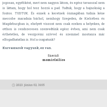
jogosan, egyébként, mert nem nagyon látom, és egész tavasszal nem
is láttam, hogy hol tesz hozzá a pad. Tudtuk, hogy a bajnokság a
fontos. TUDTUK. És ennek a keretnek önmagában tudnia kéne
meccsbe maradnia bárhol, nemhogy Szegeden, de Kielcében és
Magdeburgban is, ehelyett viszont nem csak ezeken a helyeken, de
otthon is rendszeresen szenvedtünk egész évben, ami nem csak
érthetetlen, de veszprémi szívvel és szemmel mostanra már
elfogadhatatlan is. Hol a csapatunk?
Kurvaszarok vagyunk, ez van.
Szerző:
momirCsilics
2023. június 02. 16:05