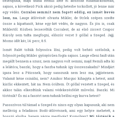
belefújniuk, majd utána Remili lőtte el abszolút elhamarkodottan,
sajnos, a következő Pick akció pedig hetesbe torkollott, jó lenne már
egy védés.
Corrales semmit nem fogott eddig, ez ismét kevés
lesz, na.
Lauge átlövését olvasta Mikler, de Strlek szépen szedte
össze a kipattanót, kéne egy-két védés, de nagyon. És jön is, csak
Miklertől. Közben lecseréltük Corralest, de az első ziccert Csupor
Károly sem tudta megfogni, először vezet 3 góllal a Szeged. Jajjj.
Momo időt kér, 14. perc, 8:5.
Ismét Ralét tolták folyosóra lőni, pedig volt befutó szélsőnk, a
folyosót pedig Mikler gyönyörűen fogta sajnos. Lauge elleni fault után
megállt bennem a szusz, nem nagyon volt semmi, majd Remili adta ki
a lelátóra, baszki, hogy a faszba tudunk így összeszakadni? Mindjárt
igaza lesz a Piticsnek, hogy sanszunk nem lesz ma, jajjjistenem.
Valamit kéne csinálni, nem? Amikor Marguc kihagyta a hetest, amit
kisIlic ekkentett, hát na. Nem örültem. Öt góllal vezetett a Szeged, és
akkor talán elkezdtünk valami védekezésfélét művelni. Baszki. Mi
történik? És mi a faszért nem tudunk belőni egy kurva hetest?
Passszívon túl támad a Szeged és nincs egy olyan kapusunk, aki nem
mellérúg a feladásos Bodó-átlövésnek, ami egy helyre mehetett, a
hosszú alsóba, hanem végre megfogja? Komolyan?
Mi történik a