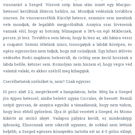
visszazárt a Szeged. Viszont szép kínai után ismét egy Marguc-
hetessel kerültünk lőtávon belülre, na. Mondjuk védésünk továbbra
sincsen. De visszacseréltük Károlyt hetesre, semmire sem mentünk
vele mondjuk, de legalább megpróbáltuk. Annyira szar lövéseink
vannak elöl, hogy az botrány, félmagasat a 38%-on égő Miklernek,
persze, jó lesz. Továbbra sem látom, hogy ki lesz az, aki hátára veszi
a csapatot. Semmi ötletünk nincs, toszogatjuk a labdát középen, és
egész egyszerűen nem tudjuk, hogy mit csináljunk. Egy lufasz átlövés
védésébe Rodri majdnem belesérült, de richtig nem kerül hozzánk a
labda belőle, kétszer sem. Komolyan nem hiszem el, hogy végre véd
valamit valaki, és akkor szélről meg kihagyjuk.
Cserélhetnénk szélsőket is, nem? Csak egyszer.
10 perc alatt 2:2, megérkezett a hangulatom, hehe. Még ha a Szeged
jön éppen hetessel, amibe beleért ugyan Corrales, de beesett. Remili
szépít gyorsan, de annyira egysíkú a támadásunk, hogy nem tudom,
hogy lesz ebből győzelem. Újra öt góllal vezetett a Szeged, és Momo
kikérte az utolsó idejét. Vailapou pályára került, ez mindenképp
újdonság, Elissonnak nem sikerült ugyanez, de sokkal nem lettünk
beljebb, a Szeged egészen könnyedén tartotta ezt az 4-5 gólos előnyt,