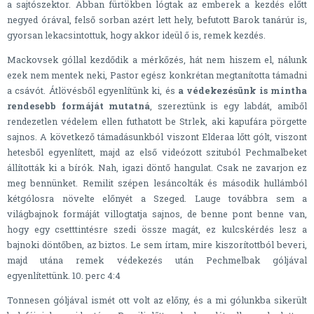
a sajtószektor. Abban fürtökben lógtak az emberek a kezdés előtt
negyed órával, felső sorban azért lett hely, befutott Barok tanárúr is,
gyorsan lekacsintottuk, hogy akkor ideül ő is, remek kezdés.
Mackovsek góllal kezdődik a mérkőzés, hát nem hiszem el, nálunk
ezek nem mentek neki, Pastor egész konkrétan megtanította támadni
a csávót. Átlövésből egyenlítünk ki, és
a védekezésünk is mintha
rendesebb formáját mutatná
, szereztünk is egy labdát, amiből
rendezetlen védelem ellen futhatott be Strlek, aki kapufára pörgette
sajnos. A következő támadásunkból viszont Elderaa lőtt gólt, viszont
hetesből egyenlített, majd az első videózott szituból Pechmalbeket
állították ki a bírók. Nah, igazi döntő hangulat. Csak ne zavarjon ez
meg bennünket. Remilit szépen lesáncolták és második hullámból
kétgólosra növelte előnyét a Szeged. Lauge továbbra sem a
világbajnok formáját villogtatja sajnos, de benne pont benne van,
hogy egy csetttintésre szedi össze magát, ez kulcskérdés lesz a
bajnoki döntőben, az biztos. Le sem írtam, mire kiszorítottból beveri,
majd utána remek védekezés után Pechmelbak góljával
egyenlítettünk. 10. perc 4:4
Tonnesen góljával ismét ott volt az előny, és a mi gólunkba sikerült