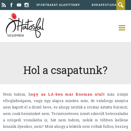
SPORTBARÁT ALAPÍTVÁNY
BUDAPESTQUAD
VESZPRÉM
Hol a csapatunk?
Nem tudom, h
ogy az LA-ben már finoman utalt
más irányú
elfoglaltságaim, vagy úgy alapra minden más, de valahogy annyira
nem kapott el a döntő heve, és ahogy néztük a zivatar áztatta Kárászt,
nem csak bennünket nem. Természetesen ismét sikerült beleszaladni
a szögedi vonulásba is, hát nem tudom, nekik is többen kellene
lenniük ilyenkor, nem? Mint ahogy a lelátók sem voltak fullon, bezzeg