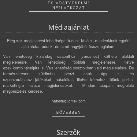
ÉS ADATVÉDELMI
NYILATKOZAT
Médiaajánlat
Elég sok megjelenési lehetőséget tudunk kínálni, mindenkinek egyéni
ajánlatokat adunk, de azért nagyjából összefoglalom:
Van lehetőség kizárólag csapathoz (városhoz) köthető aloldali
megjelenésre. Van lehetőség főoldali megjelenésre, illetve
ezek kombinációjára is. Van lehetőség posztokban való megjelenésre. De
természetesen küldhetsz pénzt csak úgy is, és
szponzorálhatsz játékokat, aukciókat, illetve kérhetsz tőlünk gerilla-
marketingre hajazó megjelenéseket. Minden csupán megfelelő
megbeszélés kérdése.
hatosfal@gmail.com
BŐVEBBEN
Szerzők