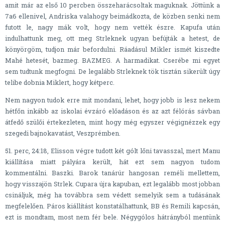
amit már az első 10 percben összeharácsoltak maguknak. Jöttünk a
7a6 ellenivel, Andriska valahogy beimádkozta, de közben senki nem
futott le, nagy mák volt, hogy nem vették észre. Kapufa után
indulhattunk meg, ott meg Strleknek ugyan befújták a hetest, de
könyörgöm, tudjon már befordulni. Ráadásul Mikler ismét kiszedte
Mahé hetesét, bazmeg. BAZMEG. A harmadikat. Cserébe mi egyet
sem tudtunk megfogni. De legalább Strleknek tök tisztán sikerült úgy
telibe dobnia Miklert, hogy kétperc.
Nem nagyon tudok erre mit mondani, lehet, hogy jobb is lesz nekem
hétfőn inkább az iskolai évzáró előadáson és az azt félórás sávban
átfedő szülői értekezleten, mint hogy még egyszer végignézzek egy
szegedi bajnokavatást, Veszprémben.
51. perc, 24:18, Elisson végre tudott két gólt lőni tavasszal, mert Manu
kiállítása miatt pályára került, hát ezt sem nagyon tudom
kommentálni. Baszki. Barok tanárúr hangosan reméli mellettem,
hogy visszajön Strlek. Cupara újra kapuban, ezt legalább most jobban
csináljuk, még ha továbbra sem védett semelyik sem a tudásának
megfelelően. Páros kiállítást konstatálhattunk, BB és Remili kapcsán,
ezt is mondtam, most nem fér bele. Négygólos hátrányból mentünk