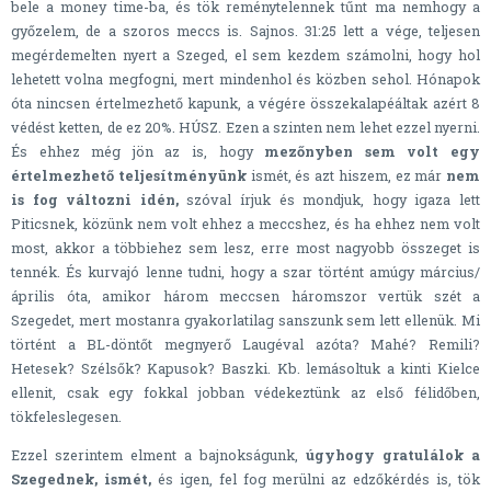
bele a money time-ba, és tök reménytelennek tűnt ma nemhogy a
győzelem, de a szoros meccs is. Sajnos. 31:25 lett a vége, teljesen
megérdemelten nyert a Szeged, el sem kezdem számolni, hogy hol
lehetett volna megfogni, mert mindenhol és közben sehol. Hónapok
óta nincsen értelmezhető kapunk, a végére összekalapéáltak azért 8
védést ketten, de ez 20%. HÚSZ. Ezen a szinten nem lehet ezzel nyerni.
És ehhez még jön az is, hogy
mezőnyben sem volt egy
értelmezhető teljesítményünk
ismét, és azt hiszem, ez már
nem
is fog változni idén,
szóval írjuk és mondjuk, hogy igaza lett
Piticsnek, közünk nem volt ehhez a meccshez, és ha ehhez nem volt
most, akkor a többiehez sem lesz, erre most nagyobb összeget is
tennék. És kurvajó lenne tudni, hogy a szar történt amúgy március/
április óta, amikor három meccsen háromszor vertük szét a
Szegedet, mert mostanra gyakorlatilag sanszunk sem lett ellenük. Mi
történt a BL-döntőt megnyerő Laugéval azóta? Mahé? Remili?
Hetesek? Szélsők? Kapusok? Baszki. Kb. lemásoltuk a kinti Kielce
ellenit, csak egy fokkal jobban védekeztünk az első félidőben,
tökfeleslegesen.
Ezzel szerintem elment a bajnokságunk,
úgyhogy gratulálok a
Szegednek, ismét,
és igen, fel fog merülni az edzőkérdés is, tök