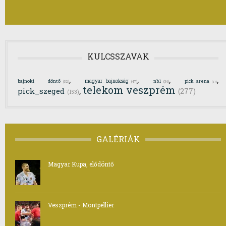
KULCSSZAVAK
,
,
,
,
magyar_bajnokság
bajnoki döntő
nb1
pick_arena
(32)
(47)
(34)
(17)
telekom veszprém
,
pick_szeged
(277)
(153)
GALÉRIÁK
Magyar Kupa, elődöntő
Veszprém - Montpellier