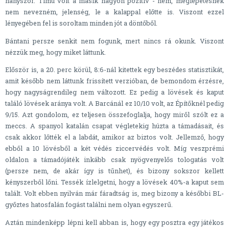
hányszor. Timu volt a másik nagyon pozitív - nem, meglepetésnek
nem nevezném, jelenség, le a kalappal előtte is. Viszont ezzel
lényegében fel is soroltam minden jót a döntőből.
Bántani persze senkit nem fogunk, mert nincs rá okunk. Viszont
nézzük meg, hogy miket láttunk.
Először is, a 20. perc körül, 8:6-nál kitettek egy beszédes statisztikát,
amit később nem láttunk frissített verzióban, de bemondom érzésre,
hogy nagyságrendileg nem változott. Ez pedig a lövések és kaput
találó lövések aránya volt. A Barcánál ez 10/10 volt, az Építőknél pedig
9/15. Azt gondolom, ez teljesen összefoglalja, hogy miről szólt ez a
meccs. A spanyol katalán csapat végletekig húzta a támadásait, és
csak akkor lőtték el a labdát, amikor az biztos volt. Jellemző, hogy
ebből a 10 lövésből a két védés ziccervédés volt. Míg veszprémi
oldalon a támadójáték inkább csak nyögvenyelős tologatás volt
(persze nem, de akár így is tűnhet), és bizony sokszor kellett
kényszerből lőni. Tessék ízlelgetni, hogy a lövések 40%-a kaput sem
talált. Volt ebben nyilván már fáradtság is, meg bizony a későbbi BL-
győztes hatosfalán fogást találni nem olyan egyszerű.
Aztán mindenképp lépni kell abban is, hogy egy posztra egy játékos