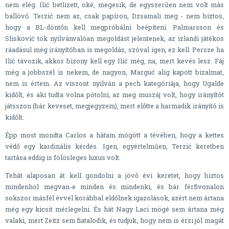
nem elég. Ilić betlizett, oké, megesik, de egyszerűen nem volt más
ballövő. Terzić nem az, csak papíron, Dzsamali meg - nem biztos,
hogy a BL-döntőn kell megpróbálni beépíteni. Palmarsson és
Slisković tök nyilvánvalóan megoldást jelentenek, az izlandi játékos
ráadásul még irányítóban is megoldás, szóval igen, ez kell. Persze ha
Ilić távozik, akkor bizony kell egy Ilić még, na, mert kevés lesz. Fáj
még a jobbszél is nekem, de nagyon, Marguć alig kapott bizalmat,
nem is értem. Az viszont nyilván a pech kategóriája, hogy Ugalde
kidőlt, és aki tudta volna pótolni, az meg muszáj volt, hogy irányítót
játsszon (bár keveset, megjegyzem), mert előtte a harmadik irányító is
kidőlt.
Épp most mondta Carlos a hátam mögött a tévében, hogy a kettes
védő egy kardinális kérdés. Igen, egyértelműen, Terzić keretben
tartása eddig is fölösleges luxus volt.
Tehát alaposan át kell gondolni a jövő évi keretet, hogy biztos
mindenhol megvan-e minden és mindenki, és bár férfivonalon
sokszor másfél évvel korábbal eldőlnek igazolások, azért nem ártana
még egy kicsit mérlegelni. És hát Nagy Laci mögé sem ártana még
valaki, mert Zeitz sem fiatalodik, és tudjuk, hogy nem is érzi jól magát