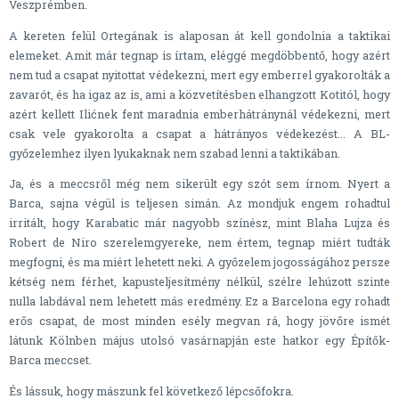
Veszprémben.
A kereten felül Ortegának is alaposan át kell gondolnia a taktikai
elemeket. Amit már tegnap is írtam, eléggé megdöbbentő, hogy azért
nem tud a csapat nyitottat védekezni, mert egy emberrel gyakorolták a
zavarót, és ha igaz az is, ami a közvetítésben elhangzott Kotitól, hogy
azért kellett Ilićnek fent maradnia emberhátránynál védekezni, mert
csak vele gyakorolta a csapat a hátrányos védekezést... A BL-
győzelemhez ilyen lyukaknak nem szabad lenni a taktikában.
Ja, és a meccsről még nem sikerült egy szót sem írnom. Nyert a
Barca, sajna végül is teljesen simán. Az mondjuk engem rohadtul
irritált, hogy Karabatic már nagyobb színész, mint Blaha Lujza és
Robert de Niro szerelemgyereke, nem értem, tegnap miért tudták
megfogni, és ma miért lehetett neki. A győzelem jogosságához persze
kétség nem férhet, kapusteljesítmény nélkül, szélre lehúzott szinte
nulla labdával nem lehetett más eredmény. Ez a Barcelona egy rohadt
erős csapat, de most minden esély megvan rá, hogy jövőre ismét
látunk Kölnben május utolsó vasárnapján este hatkor egy Építők-
Barca meccset.
És lássuk, hogy mászunk fel következő lépcsőfokra.