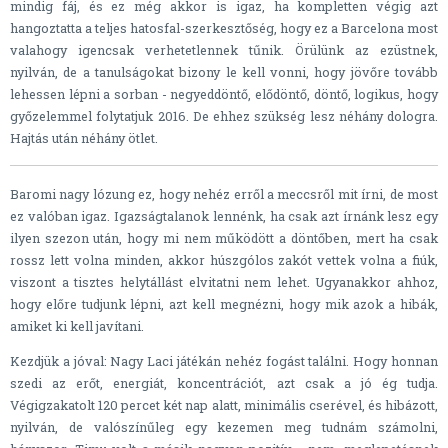
mindig fáj, és ez még akkor is igaz, ha kompletten végig azt
hangoztatta a teljes hatosfal-szerkesztőség, hogy ez a Barcelona most
valahogy igencsak verhetetlennek tűnik. Örülünk az ezüstnek,
nyilván, de a tanulságokat bizony le kell vonni, hogy jövőre tovább
lehessen lépni a sorban - negyeddöntő, elődöntő, döntő, logikus, hogy
győzelemmel folytatjuk 2016. De ehhez szükség lesz néhány dologra.
Hajtás után néhány ötlet.
Baromi nagy lózung ez, hogy nehéz erről a meccsről mit írni, de most
ez valóban igaz. Igazságtalanok lennénk, ha csak azt írnánk lesz egy
ilyen szezon után, hogy mi nem működött a döntőben, mert ha csak
rossz lett volna minden, akkor húszgólos zakót vettek volna a fiúk,
viszont a tisztes helytállást elvitatni nem lehet. Ugyanakkor ahhoz,
hogy előre tudjunk lépni, azt kell megnézni, hogy mik azok a hibák,
amiket ki kell javítani.
Kezdjük a jóval: Nagy Laci játékán nehéz fogást találni. Hogy honnan
szedi az erőt, energiát, koncentrációt, azt csak a jó ég tudja.
Végigzakatolt 120 percet két nap alatt, minimális cserével, és hibázott,
nyilván, de valószínűleg egy kezemen meg tudnám számolni,