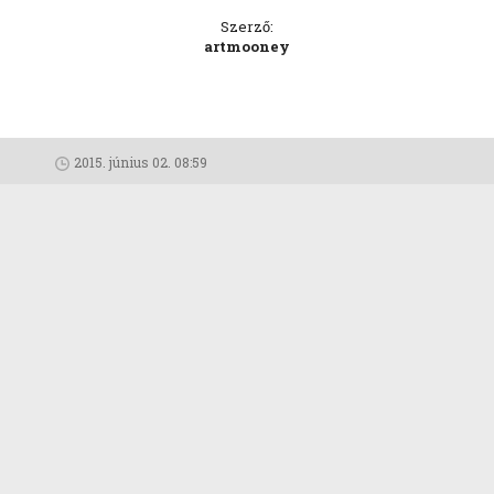
Szerző:
artmooney
2015. június 02. 08:59