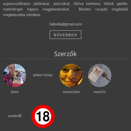
szponzorálhatsz játékokat, aukciókat, illetve kérhetsz tőlünk gerilla-
marketingre hajazó megjelenéseket. Minden csupán megfelelő
megbeszélés kérdése.
hatosfal@gmail.com
BŐVEBBEN
Szerzők
gebasz György
björni
momirCsilics
room303
szandrufff