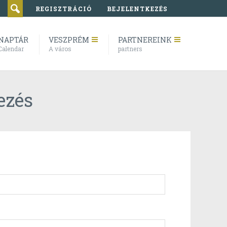
REGISZTRÁCIÓ
BEJELENTKEZÉS
NAPTÁR
VESZPRÉM
PARTNEREINK
Calendar
A város
partners
ezés