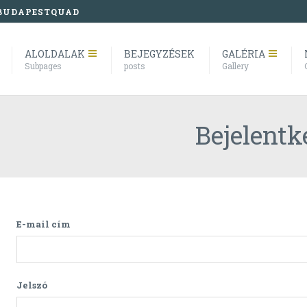
BUDAPESTQUAD
ALOLDALAK
BEJEGYZÉSEK
GALÉRIA
Subpages
posts
Gallery
Bejelentk
E-mail cím
Jelszó