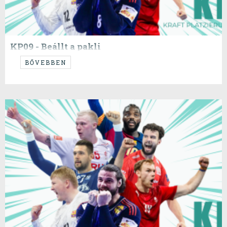
KP09 - Beállt a pakli
...mondogatta volt előszeretettel...
BŐVEBBEN