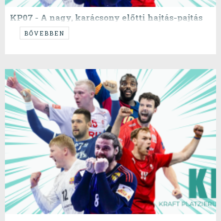
KP07 - A nagy, karácsony előtti hajtás-pajtás
kezdete
BŐVEBBEN