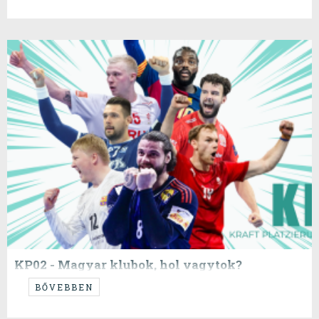
KP02 - Magyar klubok, hol vagytok?
---székely deszkások, szevasztok!
BŐVEBBEN