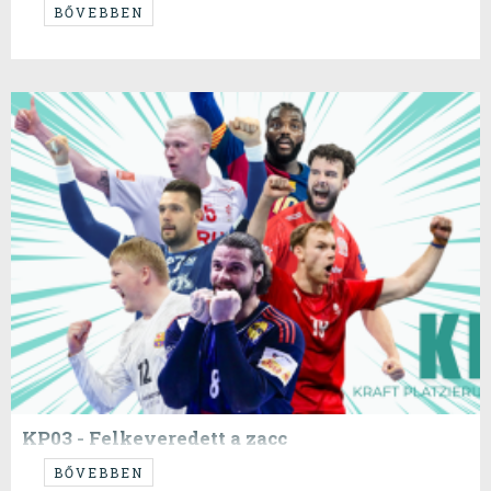
...dolga semelyik magyar csapatnak...
BŐVEBBEN
KP03 - Felkeveredett a zacc
...
BŐVEBBEN