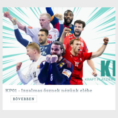
KP01 - Izgalmas ősznek nézünk elébe
...ez a megérzésem...
BŐVEBBEN