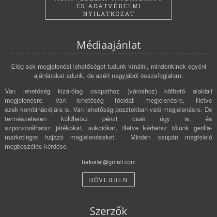
ÉS ADATVÉDELMI
NYILATKOZAT
Médiaajánlat
Elég sok megjelenési lehetőséget tudunk kínálni, mindenkinek egyéni
ajánlatokat adunk, de azért nagyjából összefoglalom:
Van lehetőség kizárólag csapathoz (városhoz) köthető aloldali
megjelenésre. Van lehetőség főoldali megjelenésre, illetve
ezek kombinációjára is. Van lehetőség posztokban való megjelenésre. De
természetesen küldhetsz pénzt csak úgy is, és
szponzorálhatsz játékokat, aukciókat, illetve kérhetsz tőlünk gerilla-
marketingre hajazó megjelenéseket. Minden csupán megfelelő
megbeszélés kérdése.
hatosfal@gmail.com
BŐVEBBEN
Szerzők