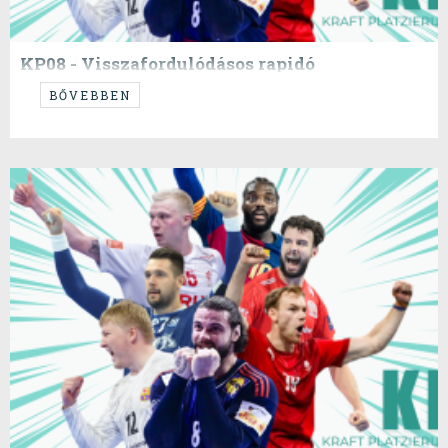
KP08 - Visszafordulódásos rapidó
BŐVEBBEN