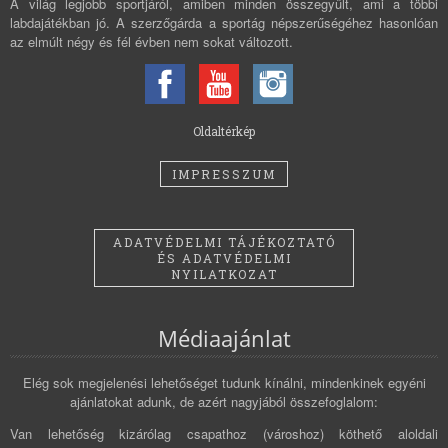
A világ legjobb sportjáról, amiben minden összegyűlt, ami a többi
labdajátékban jó. A szerzőgárda a sportág népszerűségéhez hasonlóan
az elmúlt négy és fél évben nem sokat változott.
Oldaltérkép
IMPRESSZUM
ADATVÉDELMI TÁJÉKOZTATÓ
ÉS ADATVÉDELMI
NYILATKOZAT
Médiaajánlat
Elég sok megjelenési lehetőséget tudunk kínálni, mindenkinek egyéni
ajánlatokat adunk, de azért nagyjából összefoglalom:
Van lehetőség kizárólag csapathoz (városhoz) köthető aloldali