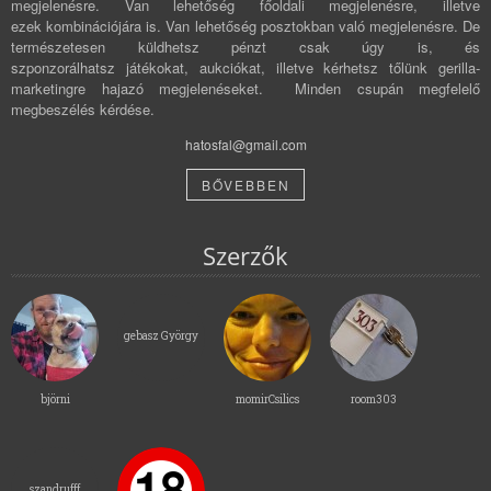
megjelenésre. Van lehetőség főoldali megjelenésre, illetve
ezek kombinációjára is. Van lehetőség posztokban való megjelenésre. De
természetesen küldhetsz pénzt csak úgy is, és
szponzorálhatsz játékokat, aukciókat, illetve kérhetsz tőlünk gerilla-
marketingre hajazó megjelenéseket. Minden csupán megfelelő
megbeszélés kérdése.
hatosfal@gmail.com
BŐVEBBEN
Szerzők
gebasz György
björni
momirCsilics
room303
szandrufff