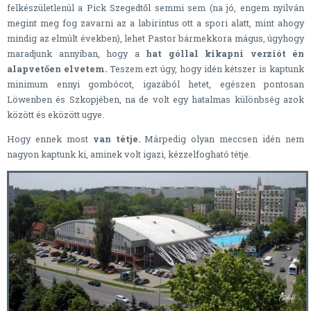
felkészületlenül a Pick Szegedtől semmi sem (na jó, engem nyilván
megint meg fog zavarni az a labirintus ott a spori alatt, mint ahogy
mindig az elmúlt években), lehet Pastor bármekkora mágus, úgyhogy
maradjunk annyiban, hogy a
hat góllal kikapni verziót én
alapvetően elvetem.
Teszem ezt úgy, hogy idén kétszer is kaptunk
minimum ennyi gombócot, igazából hetet, egészen pontosan
Löwenben és Szkopjében, na de volt egy hatalmas különbség azok
között és eközött ugye.
Hogy ennek most
van tétje.
Márpedig olyan meccsen idén nem
nagyon kaptunk ki, aminek volt igazi, kézzelfogható tétje.