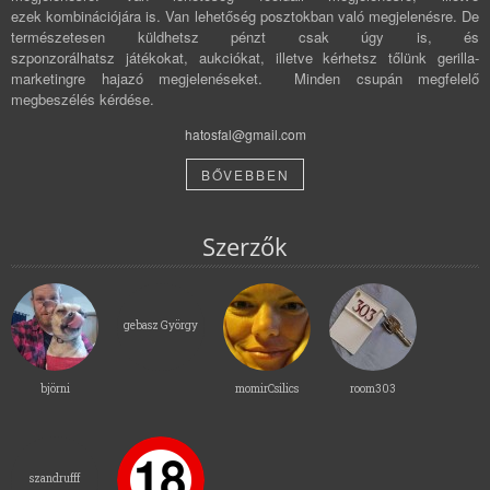
ezek kombinációjára is. Van lehetőség posztokban való megjelenésre. De
természetesen küldhetsz pénzt csak úgy is, és
szponzorálhatsz játékokat, aukciókat, illetve kérhetsz tőlünk gerilla-
marketingre hajazó megjelenéseket. Minden csupán megfelelő
megbeszélés kérdése.
hatosfal@gmail.com
BŐVEBBEN
Szerzők
gebasz György
björni
momirCsilics
room303
szandrufff