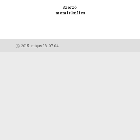
Szerző:
momirCsilics
2015. május 18. 07:04