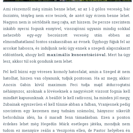
Ami részemről még simán benne lehet, az az 1-2 gólos vereség, bár
őszintén, tényleg nem erre teszek, de azért úgy érzem benne lehet.
Nagyon nem is sértődnék meg rajta, azt hiszem. De persze szerintem
inkább nyerni fogunk ennyivel, visszajönni ugyanis mindig sokkal
nehezebb egy-egy becsúszott vereség után ebben az
elmondhatatlanul fontos szakaszában az évnek. Úgyhogy fújjuk fel az
arcokat habosra, és induljunk neki úgy ennek a szegedi alapszakaszt
eldöntőnek, ahogy kell:
maximális koncentrációval.
Mert ha úgy
lesz, akkor túl sok gondunk nem lehet.
Fel kell húzni egy véresen komoly hatosfalat, amin a Szeged át nem
hatolhat, hiszen van olyanunk, tudjuk pontosan. Ha az megy, akkor
Ancsin Gabin kívül maximum Feci tudja majd átdurrogtatni
néhányszor, azoknak a lövéseknek a nagyrészét viszont fognia kell
mindkét kapusunknak. A beállót le kell radírozni, ha minden jól megy,
Zubainak egyszerűen el kell tűnnie abban a falban, Vranjesnek pedig
szerintem egy kezemen meg tudnám számolni, hányszor sikerült
befordulnia idén, ha ő maradt fenn támadásban. Ezen a ponton
érdekes lehet még Hegedüs Márk esetleges játéka, mondjuk nem
tudom ez mennyire reális a Veszprém ellen, de Pastor helyében én