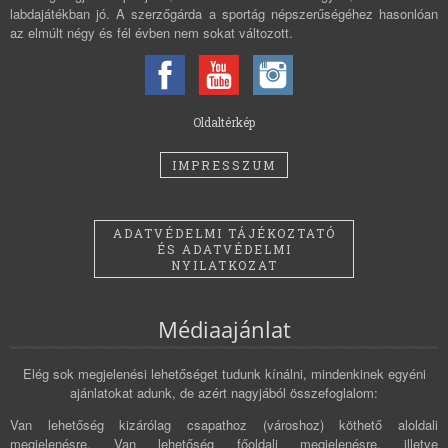
labdajátékban jó. A szerzőgárda a sportág népszerűségéhez hasonlóan
az elmúlt négy és fél évben nem sokat változott.
Oldaltérkép
IMPRESSZUM
ADATVÉDELMI TÁJÉKOZTATÓ
ÉS ADATVÉDELMI
NYILATKOZAT
Médiaajánlat
Elég sok megjelenési lehetőséget tudunk kínálni, mindenkinek egyéni
ajánlatokat adunk, de azért nagyjából összefoglalom:
Van lehetőség kizárólag csapathoz (városhoz) köthető aloldali
megjelenésre. Van lehetőség főoldali megjelenésre, illetve