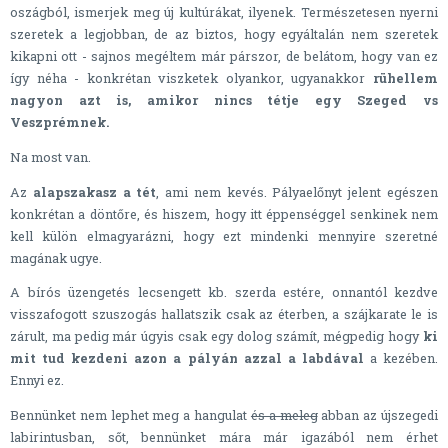
oszágból, ismerjek meg új kultúrákat, ilyenek. Természetesen nyerni
szeretek a legjobban, de az biztos, hogy egyáltalán nem szeretek
kikapni ott - sajnos megéltem már párszor, de belátom, hogy van ez
így néha - konkrétan viszketek olyankor, ugyanakkor
rühellem
nagyon azt is, amikor nincs tétje egy Szeged vs
Veszprémnek.
Na most van.
Az
alapszakasz a tét
, ami nem kevés. Pályaelőnyt jelent egészen
konkrétan a döntőre, és hiszem, hogy itt éppenséggel senkinek nem
kell külön elmagyarázni, hogy ezt mindenki mennyire szeretné
magának ugye.
A bírós üzengetés lecsengett kb. szerda estére, onnantól kezdve
visszafogott szuszogás hallatszik csak az éterben, a szájkarate le is
zárult, ma pedig már úgyis csak egy dolog számít, mégpedig hogy
ki
mit tud kezdeni azon a pályán azzal a labdával
a kezében.
Ennyi ez.
Bennünket nem lephet meg a hangulat
és a meleg
abban az újszegedi
labirintusban, sőt, bennünket mára már igazából nem érhet