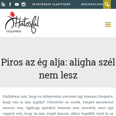
SPORTBARÁT ALAPÍTVÁNY
BUDAPESTQUAD
VESZPRÉM
Piros az ég alja: aligha szél
nem lesz
Említettem már, hogy én kifejezetten szeretek úgy lemenni Szegedre,
hogy van is min izgulni? Félreértés ne essék, Szeged mocskosul
messze van, úgyhogy igazából lemenni sem szeretek, mert úgy
vagyok vele, hogy ha már ennyit utazom, akkor legalább érjek ki az