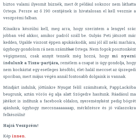
biztos valami ilyesmit húznék, mert őt például sokszor nem láthatta
Ortega. Persze az ő 190 centijének is hivatalosan el kell vesznie a
veszprémi falban.
Kínaikra készülni kell, meg arra, hogy szerintem a lengyel srác
jobban véd akkor, amikor padról száll be. Gulyás Peti játszott már
kedden, Ugalde viszont éppen apukáskodik, ami jól áll neki marhára,
úgyhogy gondolom rá nem számít
hat
Ortega. Nem fogok posztonként
végigmenni, csak annyit tennék még hozzá, hogy
mi nyerni
indulunk a Tisza-partjára,
remélem a csapat is úgy gondolja, hogy
nem kockáztat egy esetleges későbbi, élet-halál meccset az újszegedi
sporiban, mert május végén annál fontosabb dolgaink is vannak.
Mindjárt indulnk, jöttünkre Nyugat felől számítsatok, PappLackóba
beugrunk, aztán vörös ég alja alatt Szögedre hasítunk. Ráadásul ma
játékot is indítunk a facebook oldalon, nyereményként pedig bögrét
ajánlunk, úgyhogy meccsnaaaaaaap, mérkőzésre és jó válaszokra
felkészülni!
Hajrá Veszprém!
Kép
innen.