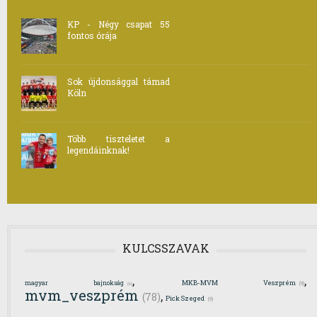
KP - Négy csapat 55
fontos órája
Sok újdonsággal támad
Köln
Több tiszteletet a
legendáinknak!
KULCSSZAVAK
,
,
MKB-MVM Veszprém
magyar bajnokság
(6)
(9)
mvm_veszprém
,
(78)
Pick Szeged
(9)