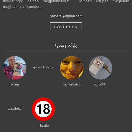
marketingre hajazó megjelenéseket. Minden csupán megfelelő
megbeszélés kérdése.
hatosfal@gmail.com
BŐVEBBEN
Szerzők
gebasz György
björni
momirCsilics
room303
szandrufff
_benito