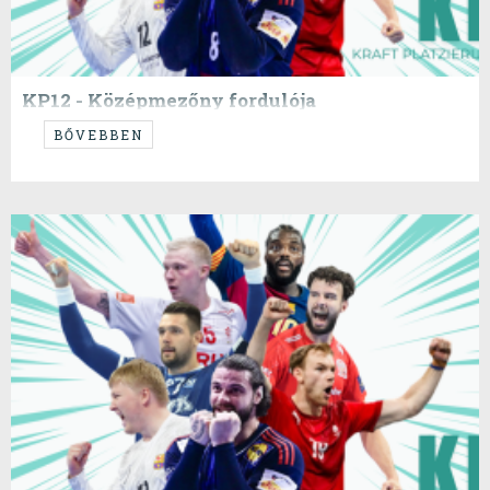
KP12 - Középmezőny fordulója
BŐVEBBEN