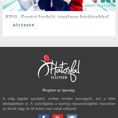
KP10 - Évzáró forduló, izgalmas kérdésekkel
...
BŐVEBBEN
Blogban az igazság.
A világ legjobb sportjáról, amiben minden összegyűlt, ami a többi
labdajátékban jó. A szerzőgárda a sportág népszerűségéhez hasonlóan
az elmúlt négy és fél évben nem sokat változott.