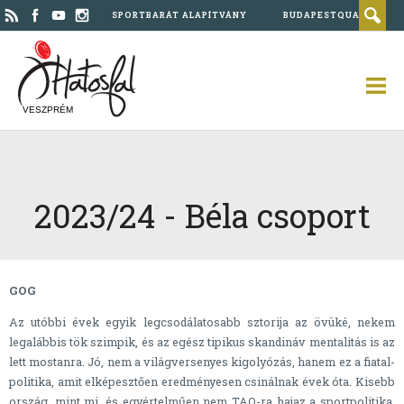
SPORTBARÁT ALAPÍTVÁNY
BUDAPESTQUAD
VESZPRÉM
2023/24 - Béla csoport
GOG
Az utóbbi évek egyik legcsodálatosabb sztorija az övüké, nekem
legalábbis tök szimpik, és az egész tipikus skandináv mentalitás is az
lett mostanra. Jó, nem a világversenyes kigolyózás, hanem ez a fiatal-
politika, amit elképesztően eredményesen csinálnak évek óta. Kisebb
ország, mint mi, és egyértelműen nem TAO-ra hajaz a sportpolitika,