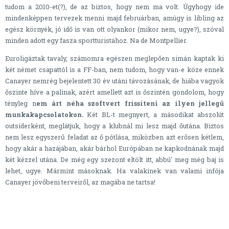
tudom a 2010-et(?), de az biztos, hogy nem ma volt. Úgyhogy ide
mindenképpen tervezek menni majd februárban, amúgy is libling az
egész környék, jó idő is van ott olyankor (mikor nem, ugye?), szóval
minden adott egy fasza sportturistához. Na de Montpellier.
Euroligáztak tavaly, számomra egészen meglepően simán kaptak ki
két német csapattól is a FF-ban, nem tudom, hogy van-e köze ennek
Canayer nemrég bejelentett 30 év utáni távozásának, de hiába vagyok
őszinte híve a palinak, azért amellett azt is őszintén gondolom, hogy
tényleg n
em árt néha szoftvert frissíteni az ilyen jellegű
munkakapcsolatokon.
Két BL-t megnyert, a másodikat abszolút
outsiderként, meglátjuk, hogy a klubnál mi lesz majd őutána. Biztos
nem lesz egyszerű feladat az ő pótlása, miközben azt erősen kétlem,
hogy akár a hazájában, akár bárhol Európában ne kapkodnának majd
két kézzel utána. De még egy szezont eltölt itt, abbú' meg még baj is
lehet, ugye. Mármint másoknak. Ha valakinek van valami infója
Canayer jövőbeni terveiről, az magába ne tartsa!