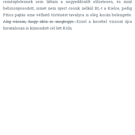
reménytelennek sem láttam a negyeddöntőt előzetesen, és mint
bebizonyosodott, ismét nem nyert csonk nélkül BL-t a Kielce, pedig
Pitics pajtás eme vélhető történést tavalyra is elég korán belengette.
Alig várom, hogy idén is megtegye.
Ezzel a kerettel viszont újra
hivatalosan is kimondott cél lett Köln.