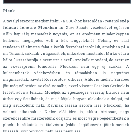
Plock
A tavalyi szezont megismételni - a GOG-hoz hasonlóan - rettentő
szép
feladat lehetne Plockban is
, Xavi Sabate vezetésével egészen
Köln kapujáig meneteltek ugyanis, ez az eredmény mindenképpen
kellemes meglepetés volt a kék lengyeleknél. Néhány év alatt
rendesen félelmetes falat sikerült összeharácsolniuk, amelyben pl. a
mi Terzánk sokadik virágzását éli, miközben mostantól Mirko védi a
hálót. "Összehordja a szemetet a szél"- szokták mondani, de azért ez
az exveszprémi tömörülés Plockban nem egy új szokás. A
kulcsemberek védekezésben és támadásban is nagyrészt
megmaradtak, kivétel Koszorotov, ofkórsz, Alilovic mellett Zarabec
jött még vélhetően az első vonalba, ezzel viszont Fazekas Gerinek is
fel lett adva a feladat. Mondjuk az egészséges verseny biztoos nem
árthat egy fiatalkának, de majd látjuk, hogyan alakulnak a dolgai, mi
meg szurkolunk neki. Xavinak lassan szobra lesz Plockban, ha
valamit elhoznak a Kielce elől idén is, akkor biztosan, nagy
szerencsénkre mi szeretünk odajárni, és most végre bejelentkeztek a
plocki barátkáink is ittalvósra (eddig legtöbbször jöttek-mentek
busszal), úgyhogy uccú neki, lesz nemulass!