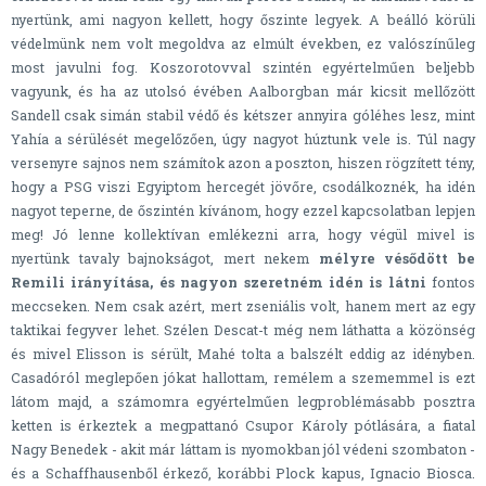
nyertünk, ami nagyon kellett, hogy őszinte legyek. A beálló körüli
védelmünk nem volt megoldva az elmúlt években, ez valószínűleg
most javulni fog. Koszorotovval szintén egyértelműen beljebb
vagyunk, és ha az utolsó évében Aalborgban már kicsit mellőzött
Sandell csak simán stabil védő és kétszer annyira góléhes lesz, mint
Yahía a sérülését megelőzően, úgy nagyot húztunk vele is. Túl nagy
versenyre sajnos nem számítok azon a poszton, hiszen rögzített tény,
hogy a PSG viszi Egyiptom hercegét jövőre, csodálkoznék, ha idén
nagyot teperne, de őszintén kívánom, hogy ezzel kapcsolatban lepjen
meg! Jó lenne kollektívan emlékezni arra, hogy végül mivel is
nyertünk tavaly bajnokságot, mert nekem
mélyre vésődött be
Remili irányítása, és nagyon szeretném idén is látni
fontos
meccseken. Nem csak azért, mert zseniális volt, hanem mert az egy
taktikai fegyver lehet. Szélen Descat-t még nem láthatta a közönség
és mivel Elisson is sérült, Mahé tolta a balszélt eddig az idényben.
Casadóról meglepően jókat hallottam, remélem a szememmel is ezt
látom majd, a számomra egyértelműen legproblémásabb posztra
ketten is érkeztek a megpattanó Csupor Károly pótlására, a fiatal
Nagy Benedek - akit már láttam is nyomokban jól védeni szombaton -
és a Schaffhausenből érkező, korábbi Plock kapus, Ignacio Biosca.