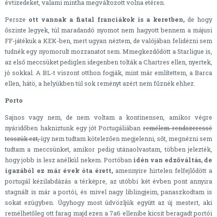
évtizedeket, valami mintha megváltozott volna etéren.
Persze
ott vannak a fiatal franciákok is a keretben,
de hogy
őszinte legyek, túl maradandó nyomot nem hagyott bennem a májusi
FF-játékuk a KEK-ben, mert ugyan néztem, de valójában felidézni sem
tudnék egy nyomorult mozzanatot sem. Mmegkezdődött a Starligue is,
az első meccsüket pediglen idegenben tolták a Chartres ellen, nyertek,
jó sokkal. A BL-t viszont otthon fogják, mint már említettem, a Barca
ellen, hátö, a helyükben túl sok reményt azért nem fűznék ehhez.
Porto
Sajnos vagy nem, de nem voltam a kontinensen, amikor végre
nyáridőben hakniztunk egy jót Portugáliában
remélem rendszeressé
tesszük ezt,
így nem tudtam kötelezően megjelenni, sőt, megnézni sem
tudtam a meccsünket, amikor pedig utánaolvastam, többen jelezték,
hogy jobb is lesz anélkül nekem. Portóban
idén van edzőváltás, de
igazából ez már évek óta érett,
amennyire hirtelen felfejlődött a
portugál kézilabdázás a térképre, az utóbbi két évben pont annyira
stagnált is már a portói, és mivel nagy liblingjeim, panaszkodtam is
sokat ezügyben. Úgyhogy most üdvözljük együtt az új mestert, aki
remélhetőleg ott farag majd ezen a 7a6 ellenibe kicsit beragadt portói