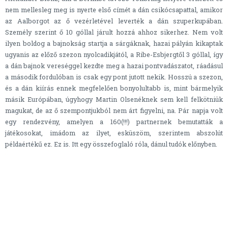
nem mellesleg meg is nyerte első címét a dán csikócsapattal, amikor
az Aalborgot az ő vezérletével leverték a dán szuperkupában.
Személy szerint ő 10 góllal járult hozzá ahhoz sikerhez. Nem volt
ilyen boldog a bajnokság startja a sárgáknak, hazai pályán kikaptak
ugyanis az előző szezon nyolcadikjától, a Ribe-Esbjergtől 3 góllal, így
a dán bajnok vereséggel kezdte meg a hazai pontvadászatot, ráadásul
a második fordulóban is csak egy pont jutott nekik. Hosszú a szezon,
és a dán kiírás ennek megfelelően bonyolultabb is, mint bármelyik
másik Európában, úgyhogy Martin Olsenéknek sem kell felkötniük
magukat, de az ő szempontjukból nem árt figyelni, na. Pár napja volt
egy rendezvény, amelyen a 160(!!!) partnernek bemutatták a
játékosokat, imádom az ilyet, esküszöm, szerintem abszolút
példaértékű ez. Ez is. Itt egy összefoglaló róla, dánul tudók előnyben.