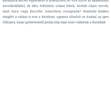
katalánok kerete egyébként is jellemzően fel volt töltve az akadémián
nevelkedőkkel, de idén feltűnően sokan lettek, köztük olyan nevek,
mint Saric vagy Barrufet. Ismerősen csengenek?
Posztírás közben
megjött a válasz is erre a kérdésre, ugyanis elindult az Asobal, az igen
fölényes, hazai győzelemből pedig elég szép részt vállaltak a fiatalkák.