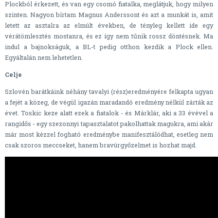
Plockból érkezett, és van egy csomó fiatalka, meglátjuk, hogy milyen
szinten. Nagyon bírtam Magnus Anderssont és azt a munkát is, amit
letett az asztalra az elmúlt években, de tényleg kellett ide egy
vérátömlesztés mostanra, és ez így nem tűnik rossz döntésnek. Ma
indul a bajnokságuk, a BL-t pedig otthon kezdik a Plock ellen.
Egyáltalán nem lehetetlen.
Celje
Szlovén barátkáink néhány tavalyi (rész)eredményére felkapta ugyan
a fejét a közeg, de végül igazán maradandó eredmény nélkül zárták az
évet. Toskic keze alatt ezek a fiatalok - és Márklár, aki a 33 évével a
rangidős - egy szezonnyi tapasztalatot pakolhattak magukra, ami akár
már most kézzel fogható eredménybe manifesztálódhat, esetleg nem
csak szoros meccseket, hanem bravúrgyőzelmet is hozhat majd.