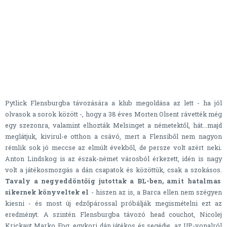
Pytlick Flensburgba távozására a klub megoldása az lett - ha jól
olvasok a sorok között -, hogy a 38 éves Morten Olsent rávették még
egy szezonra, valamint elhozták Melsinget a németektől, hát...majd
meglátjuk, kivirul-e otthon a csávó, mert a Flensiből nem nagyon
rémlik sok jó meccse az elmúlt évekből, de persze volt azért neki.
Anton Lindskog is az észak-német városból érkezett, idén is nagy
volt a játékosmozgás a dán csapatok és közöttük, csak a szokásos.
Tavaly a negyeddöntőig jutottak a BL-ben, amit hatalmas
sikernek könyveltek el
- hiszen az is, a Barca ellen nem szégyen
kiesni - és most új edzőpárossal próbálják megismételni ezt az
eredményt. A szintén Flensburgba távozó head couchot, Nicolej
Krickaut Marko Fog, egykori dán játékos és segédje, az UP-vonalról