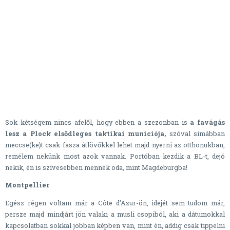
Sok kétségem nincs afelől, hogy ebben a szezonban is
a favágás
lesz a Plock elsődleges taktikai muníciója,
szóval simábban
meccse(ke)t csak fasza átlövőkkel lehet majd nyerni az otthonukban,
remélem nekünk most azok vannak. Portóban kezdik a BL-t, dejó
nekik, én is szívesebben mennék oda, mint Magdeburgba!
Montpellier
Egész régen voltam már a Côte d’Azur-ön, idejét sem tudom már,
persze majd mindjárt jön valaki a musli csopiból, aki a dátumokkal
kapcsolatban sokkal jobban képben van, mint én, addig csak tippelni