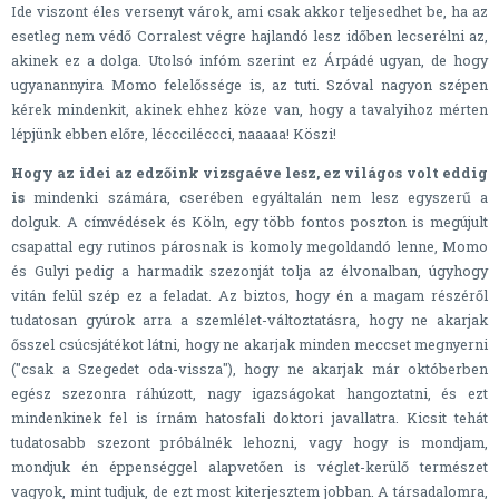
Ide viszont éles versenyt várok, ami csak akkor teljesedhet be, ha az
esetleg nem védő Corralest végre hajlandó lesz időben lecserélni az,
akinek ez a dolga. Utolsó infóm szerint ez Árpádé ugyan, de hogy
ugyanannyira Momo felelőssége is, az tuti. Szóval nagyon szépen
kérek mindenkit, akinek ehhez köze van, hogy a tavalyihoz mérten
lépjünk ebben előre, léccciléccci, naaaaa! Köszi!
Hogy az idei az edzőink vizsgaéve lesz, ez világos volt eddig
is
mindenki számára, cserében egyáltalán nem lesz egyszerű a
dolguk. A címvédések és Köln, egy több fontos poszton is megújult
csapattal egy rutinos párosnak is komoly megoldandó lenne, Momo
és Gulyi pedig a harmadik szezonját tolja az élvonalban, úgyhogy
vitán felül szép ez a feladat. Az biztos, hogy én a magam részéről
tudatosan gyúrok arra a szemlélet-változtatásra, hogy ne akarjak
ősszel csúcsjátékot látni, hogy ne akarjak minden meccset megnyerni
("csak a Szegedet oda-vissza"), hogy ne akarjak már októberben
egész szezonra ráhúzott, nagy igazságokat hangoztatni, és ezt
mindenkinek fel is írnám hatosfali doktori javallatra. Kicsit tehát
tudatosabb szezont próbálnék lehozni, vagy hogy is mondjam,
mondjuk én éppenséggel alapvetően is véglet-kerülő természet
vagyok, mint tudjuk, de ezt most kiterjesztem jobban. A társadalomra,