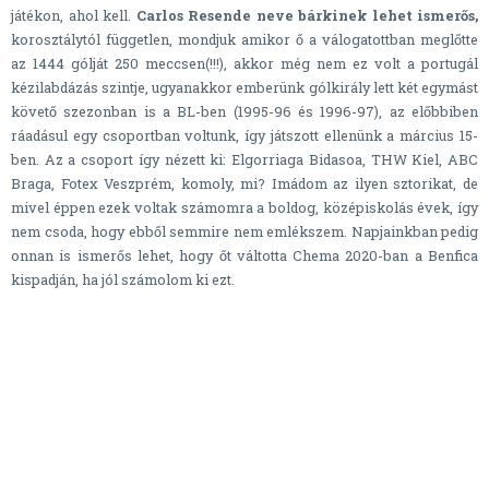
játékon, ahol kell.
Carlos Resende neve bárkinek lehet ismerős,
korosztálytól független, mondjuk amikor ő a válogatottban meglőtte
az 1444 gólját 250 meccsen(!!!), akkor még nem ez volt a portugál
kézilabdázás szintje, ugyanakkor emberünk gólkirály lett két egymást
követő szezonban is a BL-ben (1995-96 és 1996-97), az előbbiben
ráadásul egy csoportban voltunk, így játszott ellenünk a március 15-
ben. Az a csoport így nézett ki: Elgorriaga Bidasoa, THW Kiel, ABC
Braga, Fotex Veszprém, komoly, mi? Imádom az ilyen sztorikat, de
mivel éppen ezek voltak számomra a boldog, középiskolás évek, így
nem csoda, hogy ebből semmire nem emlékszem. Napjainkban pedig
onnan is ismerős lehet, hogy őt váltotta Chema 2020-ban a Benfica
kispadján, ha jól számolom ki ezt.