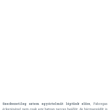
Szerkezetileg sztem egyértelműt léptünk előre
, Fabregas
érkezésével nem csak egy hatvan perces beállót, de hármasvédőt is