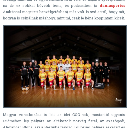
na de ez sokkal bővebb téma, és podcastben (a
daniasportos
Andrással megejtett beszélgetésben) már volt is szó arról, hogy mit,
hogyan is csinálnak máshogy, mint mi, csak le kéne koppintani kicsit.
Magyar vonatkozása is lett az idei GOG-nak, mostantól ugyanis
Gudmében lép pályára az eltékozolt norvég fiatal, az exszögedi,
Alexander Blonz, aki a Berlinbe távozó Tollbring helyére érkezett és