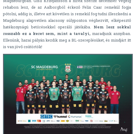
Magdeburgban. Gisli Kristjansson a hírek szerint december végéig
rehabon lesz, de az Aalborgból érkező Felix Caar remekül fogja
pótolni, addig is, illetve azt követően is remekül fog tudni illeszkedni a
Magdeburg alapvetően alacsony súlyponton véghezvitt, elképesztő
hatékonyságú betörésekkel operáló játékába.
Nem lesz sokkal
rosszabb ez a keret sem, mint a tavalyi,
maradjunk annyiban.
Ellenünk, hazai pályán kezdik meg a BL-szereplésüket, és mindjárt itt
is van jövő csütörtök!