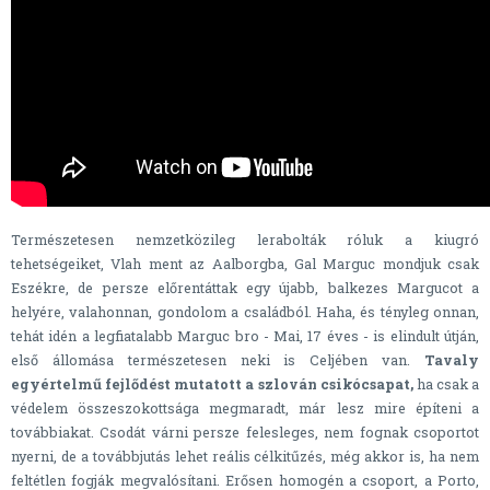
Természetesen nemzetközileg lerabolták róluk a kiugró
tehetségeiket, Vlah ment az Aalborgba, Gal Marguc mondjuk csak
Eszékre, de persze előrentáttak egy újabb, balkezes Margucot a
helyére, valahonnan, gondolom a családból. Haha, és tényleg onnan,
tehát idén a legfiatalabb Marguc bro - Mai, 17 éves - is elindult útján,
első állomása természetesen neki is Celjében van.
Tavaly
egyértelmű fejlődést mutatott a szlován csikócsapat,
ha csak a
védelem összeszokottsága megmaradt, már lesz mire építeni a
továbbiakat. Csodát várni persze felesleges, nem fognak csoportot
nyerni, de a továbbjutás lehet reális célkitűzés, még akkor is, ha nem
feltétlen fogják megvalósítani. Erősen homogén a csoport, a Porto,