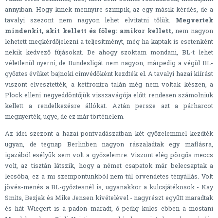
annyiban. Hogy kinek mennyire szimpik, az egy másik kérdés, de a
tavalyi szezont nem nagyon lehet elvitatni tőlük.
Megvertek
mindenkit, akit kellett és főleg: amikor kellett,
nem nagyon
lehetett megkérdőjelezni a teljesítményt, még ha kaptak is esetenként
nekik kedvező fújásokat. De ahogy szoktam mondani, BL-t lehet
véletlenül nyerni, de Bundesligát nem nagyon, márpedig a végül BL-
győztes évüket bajnoki címvédőként kezdték el. A tavalyi hazai kiírást
viszont elvesztették, a kétfrontra talán még nem voltak készen, a
Plock elleni negyeddöntőjük visszavágója előtt rendesen számolniuk
kellett a rendelkezésre állókat. Aztán persze azt a párharcot
megnyerték, ugye, de ez már történelem.
Az idei szezont a hazai pontvadászatban két győzelemmel kezdték
ugyan, de tegnap Berlinben nagyon rászaladtak egy maflásra,
igazából esélyük sem volt a győzelemre. Viszont elég pörgős meccs
volt, az tisztán látszik, hogy a német csapatok már belecsaptak a
lecsóba, ez a mi szempontunkból nem túl örvendetes tényállás. Volt
jövés-menés a BL-győztesnél is, ugyanakkor a kulcsjátékosok - Kay
Smits, Bezjak és Mike Jensen kivételével - nagyrészt együtt maradtak
és hát Wiegert is a padon maradt, ő pedig kulcs ebben a mostani