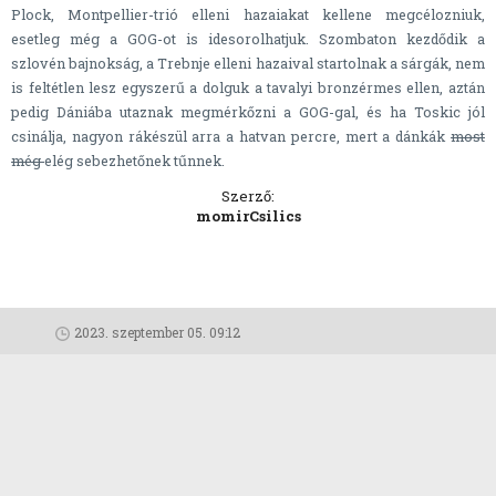
Plock, Montpellier-trió elleni hazaiakat kellene megcélozniuk,
esetleg még a GOG-ot is idesorolhatjuk. Szombaton kezdődik a
szlovén bajnokság, a Trebnje elleni hazaival startolnak a sárgák, nem
is feltétlen lesz egyszerű a dolguk a tavalyi bronzérmes ellen, aztán
pedig Dániába utaznak megmérkőzni a GOG-gal, és ha Toskic jól
csinálja, nagyon rákészül arra a hatvan percre, mert a dánkák
most
még
elég sebezhetőnek tűnnek.
Szerző:
momirCsilics
2023. szeptember 05. 09:12