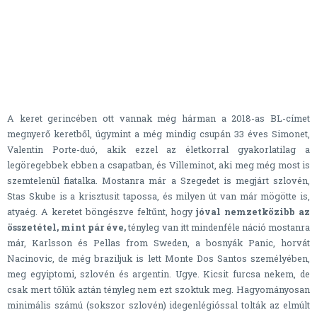
A keret gerincében ott vannak még hárman a 2018-as BL-címet
megnyerő keretből, úgymint a még mindig csupán 33 éves Simonet,
Valentin Porte-duó, akik ezzel az életkorral gyakorlatilag a
legöregebbek ebben a csapatban, és Villeminot, aki meg még most is
szemtelenül fiatalka. Mostanra már a Szegedet is megjárt szlovén,
Stas Skube is a krisztusit tapossa, és milyen út van már mögötte is,
atyaég. A keretet böngészve feltűnt, hogy
jóval nemzetközibb az
összetétel, mint pár éve,
tényleg van itt mindenféle náció mostanra
már, Karlsson és Pellas from Sweden, a bosnyák Panic, horvát
Nacinovic, de még braziljuk is lett Monte Dos Santos személyében,
meg egyiptomi, szlovén és argentin. Ugye. Kicsit furcsa nekem, de
csak mert tőlük aztán tényleg nem ezt szoktuk meg. Hagyományosan
minimális számú (sokszor szlovén) idegenlégióssal tolták az elmúlt