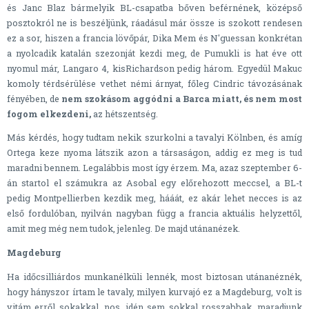
és Janc Blaz bármelyik BL-csapatba bőven beférnének, középső
posztokról ne is beszéljünk, ráadásul már össze is szokott rendesen
ez a sor, hiszen a francia lövőpár, Dika Mem és N'guessan konkrétan
a nyolcadik katalán szezonját kezdi meg, de Pumukli is hat éve ott
nyomul már, Langaro 4, kisRichardson pedig három. Egyedül Makuc
komoly térdsérülése vethet némi árnyat, főleg Cindric távozásának
fényében, de
nem szokásom aggódni a Barca miatt, és nem most
fogom elkezdeni,
az hétszentség.
Más kérdés, hogy tudtam nekik szurkolni a tavalyi Kölnben, és amíg
Ortega keze nyoma látszik azon a társaságon, addig ez meg is tud
maradni bennem. Legalábbis most így érzem. Ma, azaz szeptember 6-
án startol el számukra az Asobal egy előrehozott meccsel, a BL-t
pedig Montpellierben kezdik meg, hááát, ez akár lehet necces is az
első fordulóban, nyilván nagyban függ a francia aktuális helyzettől,
amit meg még nem tudok, jelenleg. De majd utánanézek.
Magdeburg
Ha időcsilliárdos munkanélküli lennék, most biztosan utánanéznék,
hogy hányszor írtam le tavaly, milyen kurvajó ez a Magdeburg, volt is
vitám erről sokakkal, nos, idén sem sokkal rosszabbak, maradjunk