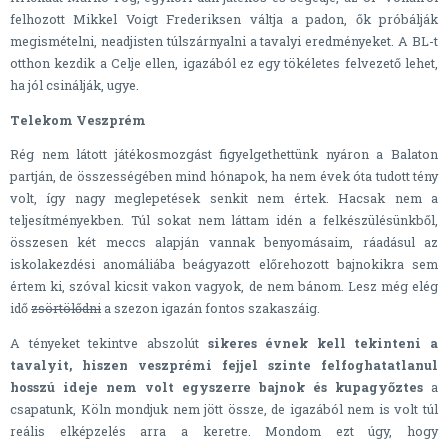
felhozott Mikkel Voigt Frederiksen váltja a padon, ők próbálják
megismételni, neadjisten túlszárnyalni a tavalyi eredményeket. A BL-t
otthon kezdik a Celje ellen, igazából ez egy tökéletes felvezető lehet,
ha jól csinálják, ugye.
Telekom Veszprém
Rég nem látott játékosmozgást figyelgethettünk nyáron a Balaton
partján, de összességében mind hónapok, ha nem évek óta tudott tény
volt, így nagy meglepetések senkit nem értek. Hacsak nem a
teljesítményekben. Túl sokat nem láttam idén a felkészülésünkből,
összesen két meccs alapján vannak benyomásaim, ráadásul az
iskolakezdési anomáliába beágyazott előrehozott bajnokikra sem
értem ki, szóval kicsit vakon vagyok, de nem bánom. Lesz még elég
idő
zsörtölődni
a szezon igazán fontos szakaszáig.
A tényeket tekintve abszolút
sikeres évnek kell tekinteni a
tavalyit, hiszen veszprémi fejjel szinte felfoghatatlanul
hosszú ideje nem volt egyszerre bajnok és kupagyőztes
a
csapatunk, Köln mondjuk nem jött össze, de igazából nem is volt túl
reális elképzelés arra a keretre. Mondom ezt úgy, hogy