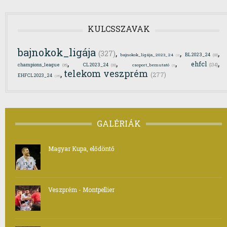
KULCSSZAVAK
bajnokok_ligája
,
,
,
(327)
BL2023_24
bajnokok_ligája_2023_24
(33)
(2)
,
,
,
,
ehfcl
champions_league
CL2023_24
(134)
csoport_bemutató
(35)
(33)
(3)
telekom veszprém
,
(277)
EHFCL2023_24
(25)
GALÉRIÁK
Magyar Kupa, elődöntő
Veszprém - Montpellier