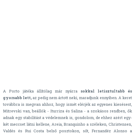
A Porto játéka állítólag már nyárra
sokkal letisztultabb és
gyorsabb lett,
az pedig nem ártott neki, maradjunk ennyiben. A keret
továbbra is megvan ahhoz, hogy ismét elérjék az egyenes kiesésest,
Mitrevski van, beállók - Iturriza és Salina - a szokásos rendben, ők
adnak egy stabilitást a védelemnek is, gondolom, de ehhez azért egy-
két meccset látni kellene, Areia, Branquinho a széleken, Christensen,
Valdés és Rui Costa belső posztokon, sőt, Fernandéz Alonso a