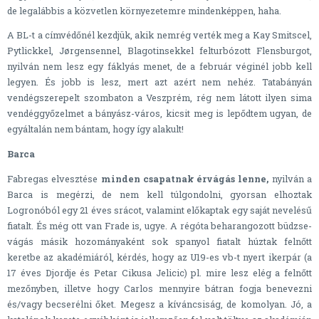
de legalábbis a közvetlen környezetemre mindenképpen, haha.
A BL-t a címvédőnél kezdjük, akik nemrég verték meg a Kay Smitscel,
Pytlickkel, Jørgensennel, Blagotinsekkel felturbózott Flensburgot,
nyilván nem lesz egy fáklyás menet, de a február véginél jobb kell
legyen. És jobb is lesz, mert azt azért nem nehéz. Tatabányán
vendégszerepelt szombaton a Veszprém, rég nem látott ilyen sima
vendéggyőzelmet a bányász-város, kicsit meg is lepődtem ugyan, de
egyáltalán nem bántam, hogy így alakult!
Barca
Fabregas elvesztése
minden csapatnak érvágás lenne,
nyilván a
Barca is megérzi, de nem kell túlgondolni, gyorsan elhoztak
Logronóból egy 21 éves srácot, valamint előkaptak egy saját nevelésű
fiatalt. És még ott van Frade is, ugye. A régóta beharangozott büdzse-
vágás másik hozományaként sok spanyol fiatalt húztak felnőtt
keretbe az akadémiáról, kérdés, hogy az U19-es vb-t nyert ikerpár (a
17 éves Djordje és Petar Cikusa Jelicic) pl. mire lesz elég a felnőtt
mezőnyben, illetve hogy Carlos mennyire bátran fogja benevezni
és/vagy becserélni őket. Megesz a kíváncsiság, de komolyan. Jó, a