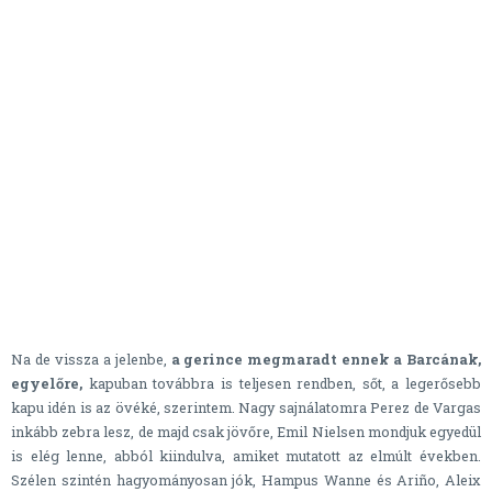
Na de vissza a jelenbe,
a gerince megmaradt ennek a Barcának,
egyelőre,
kapuban továbbra is teljesen rendben, sőt, a legerősebb
kapu idén is az övéké, szerintem. Nagy sajnálatomra Perez de Vargas
inkább zebra lesz, de majd csak jövőre, Emil Nielsen mondjuk egyedül
is elég lenne, abból kiindulva, amiket mutatott az elmúlt években.
Szélen szintén hagyományosan jók, Hampus Wanne és Ariño, Aleix