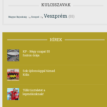
KULCSSZAVAK
Veszprém
,
,
(55)
Szeged
Magyar Bajnokság
(5)
(3)
HÍREK
KP - Négy csapat 55
fontos órája
Sok újdonsággal támad
Köln
Több tiszteletet a
legendáinknak!