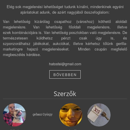
Elég sok megjelenési lehetőséget tudunk kínálni, mindenkinek egyéni
ajánlatokat adunk, de azért nagyjából összefoglalom:
Van lehetőség kizárólag csapathoz (városhoz) köthető aloldali
megjelenésre. Van lehetőség főoldali megjelenésre, illetve
ezek kombinációjára is. Van lehetőség posztokban való megjelenésre. De
természetesen küldhetsz pénzt csak úgy is, és
szponzorálhatsz játékokat, aukciókat, illetve kérhetsz tőlünk gerilla-
marketingre hajazó megjelenéseket. Minden csupán megfelelő
megbeszélés kérdése.
hatosfal@gmail.com
BŐVEBBEN
Szerzők
gebasz György