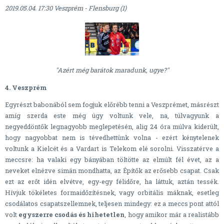
2019.05.04. 17:30 Veszprém - Flensburg (1)
"Azért még barátok maradunk, ugye?"
4. Veszprém
Egyrészt babonából sem fogjuk előrébb tenni a Veszprémet, másrészt
amíg szerda este még úgy voltunk vele, na, túlvagyunk a
negyeddöntők legnagyobb meglepetésén, alig 24 óra múlva kiderült,
hogy nagyobbat nem is tévedhettünk volna - ezért kénytelenek
voltunk a Kielcét és a Vardart is Telekom elé sorolni. Visszatérve a
meccsre: ha valaki egy bányában töltötte az elmúlt fél évet, az a
neveket elnézve simán mondhatta, az Építők az erősebb csapat. Csak
ezt az erőt idén elvétve, egy-egy félidőre, ha láttuk, aztán tessék.
Hívjuk tökéletes formaidőzítésnek, vagy orbitális máknak, esetleg
csodálatos csapatszellemnek, teljesen mindegy: ez a meccs pont attól
volt
egyszerre csodás és hihetetlen
, hogy amikor már a realistább