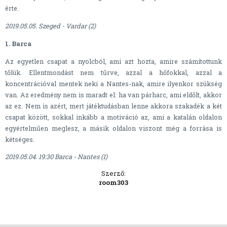
érte.
2019.05.05. Szeged - Vardar (2)
1. Barca
Az egyetlen csapat a nyolcból, ami azt hozta, amire számítottunk
tőlük. Ellentmondást nem tűrve, azzal a hőfokkal, azzal a
koncentrációval mentek neki a Nantes-nak, amire ilyenkor szükség
van. Az eredmény nem is maradt el: ha van párharc, ami eldőlt, akkor
az ez. Nem is azért, mert játéktudásban lenne akkora szakadék a két
csapat között, sokkal inkább a motiváció az, ami a katalán oldalon
egyértelműen meglesz, a másik oldalon viszont még a forrása is
kétséges.
2019.05.04. 19:30 Barca - Nantes (1)
Szerző:
room303