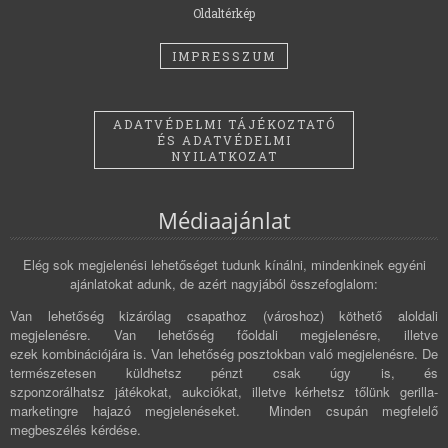
Oldaltérkép
IMPRESSZUM
ADATVÉDELMI TÁJÉKOZTATÓ
ÉS ADATVÉDELMI
NYILATKOZAT
Médiaajánlat
Elég sok megjelenési lehetőséget tudunk kínálni, mindenkinek egyéni
ajánlatokat adunk, de azért nagyjából összefoglalom:
Van lehetőség kizárólag csapathoz (városhoz) köthető aloldali
megjelenésre. Van lehetőség főoldali megjelenésre, illetve
ezek kombinációjára is. Van lehetőség posztokban való megjelenésre. De
természetesen küldhetsz pénzt csak úgy is, és
szponzorálhatsz játékokat, aukciókat, illetve kérhetsz tőlünk gerilla-
marketingre hajazó megjelenéseket. Minden csupán megfelelő
megbeszélés kérdése.