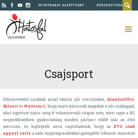
SPORTBARÁT ALAPÍTVÁNY
BUDAPESTQUAD
VESZPRÉM
Csajsport
Előszeretettel szoktuk azzal ekézni női szerzőinket,
Szandrufffot
,
Björnit
és
Nyútomit
, hogy miért kínozzák magukat a női szakággal,
ahol egyrészt nincs még 8 valamirevaló csapat sem, mert ugye a BL
negyeddöntőben gyakorlatilag minden párharc eldőlt már az első
meccsen, és legfeljebb azon rugózhattunk, hogy az
ETO csak
eggyel verte
a nála nagyságrendekkel gyengébb Odensét; másrészt