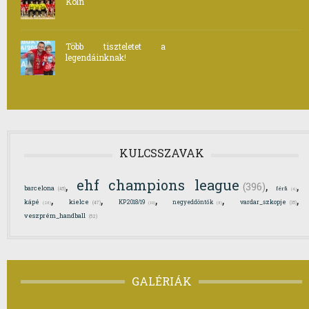
Köln
Több tiszteletet a
legendáinknak!
KULCSSZAVAK
ehf champions league
,
,
,
(396)
barcelona
férfi
(45)
(4)
,
,
,
,
,
kielce
kápé
KP2018/19
negyeddöntők
vardar_szkopje
(47)
(35)
(28)
(10)
(8)
veszprém_handball
(52)
GALÉRIÁK