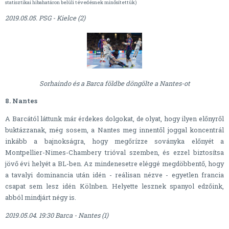
statisztikai hibahatáron belüli tévedésnek minősítettük)
2019.05.05. PSG - Kielce (2)
Sorhaindo és a Barca földbe döngölte a Nantes-ot
8. Nantes
A Barcától láttunk már érdekes dolgokat, de olyat, hogy ilyen előnyről
buktázzanak, még sosem, a Nantes meg innentől joggal koncentrál
inkább a bajnokságra, hogy megőrízze soványka előnyét a
Montpellier-Nimes-Chambery trióval szemben, és ezzel biztosítsa
jövő évi helyét a BL-ben. Az mindenesetre eléggé megdöbbentő, hogy
a tavalyi dominancia után idén - reálisan nézve - egyetlen francia
csapat sem lesz idén Kölnben. Helyette lesznek spanyol edzőink,
abból mindjárt négy is.
2019.05.04. 19:30 Barca - Nantes (1)