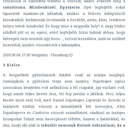
szurkolók is elkezdték temetni a szezont, akkor érkezett meg a
csúcsforma. Mindenkinél. Egyszerre
. Ilyet legfeljebb sokat
tapasztalt madame-ok láthattak, amikor a féléves kiképzésről
kiszabaduló kiskatonák lerohanták a bordélyt, aztán, khm, rendesen
helyre tettek mindenkit. És hogy mire a negyedik hely? A nagy büdös
nihilből jött ez az egész, ezért legfeljebb bízni tudunk abban, hogy
hétvégén nem leszünk úgy leszo..., szóval leszedálva, mint az említett
honvédok, amikor visszatértek a laktanyába.
2019.05.04. 17:30 Veszprém - Flensburg (1)
3. Kielce
A lengyelkék győzelmének inkább csak az aránya meglepő,
önmagában a győzelem ténye nem annyira. Dujsebajev egész
szezonban kénytelen volt nélkülözni a fél csapatát, így várható volt,
hogy amint teljes kerete lesz, fel fog javulni a játékuk. Nos, teljes
kerete most sem volt, mert Daniel Dujsebajev, Lijewski és Jurecki is
hiányzott ezúttal, viszont a támadójáték két motorjára, Alex
Dujsebajevre és Cindricre viszont számíthatott, ráadásul az ínséges
hónapokat Talant nem kesergéssel töltötte, hanem a fiatalokkal, és
lám, ennyi idő alatt is
sikerült nemcsak Kulesh önbizalmát, de a