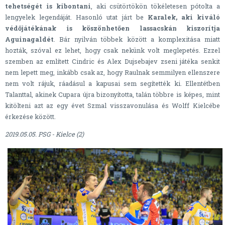
tehetségét is kibontani
, aki csütörtökön tökéletesen pótolta a
lengyelek legendáját. Hasonló utat járt be
Karalek, aki kiváló
védőjátékának is köszönhetően lassacskán kiszorítja
Aguinagaldét
. Bár nyilván többek között a komplexitása miatt
hozták, szóval ez lehet, hogy csak nekünk volt meglepetés. Ezzel
szemben az említett Cindric és Alex Dujsebajev zseni játéka senkit
nem lepett meg, inkább csak az, hogy Raulnak semmilyen ellenszere
nem volt rájuk, ráadásul a kapusai sem segítették ki. Ellentétben
Talanttal, akinek Cupara újra bizonyította, talán többre is képes, mint
kitölteni azt az egy évet Szmal visszavonulása és Wolff Kielcébe
érkezése között.
2019.05.05. PSG - Kielce (2)