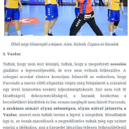
Ötből négy főszereplő a képen: Alex, Kulesh, Cupara és Karalek
2. Vardar
Tudtuk, hogy nem lesz könnyű, tudtuk, hogy a megsebzett
oroszlán
gladiátor a legveszélyesebb, de erre nem voltunk felkészülve. A
szkopjei arcokat elnézve komolyan felmerült az emberben, hogy
Parrondo a meccs előtti eligazítás végén még felnyalatott a srácaival
egy levél ismeretlen eredetű teljesítményfokozót. Szó nem volt itt
fáradtságról, dekoncentráltságról, a hazaiak konkrétan a
becsületükért küzdöttek és bár semmi meglepőt nem húzott Parrondo,
a szokásos sémáit olyan sebességen, olyan erővel játszotta a
Vardar
, amivel nem tudták tartani a lépést a szegediek. Mondhatjuk
úgy is, az észak-macedónok a negyeddöntőre tudtak még egy szintet
emelni a játékukon, ami a Szegedet látszólag teljesen felkészületlenül