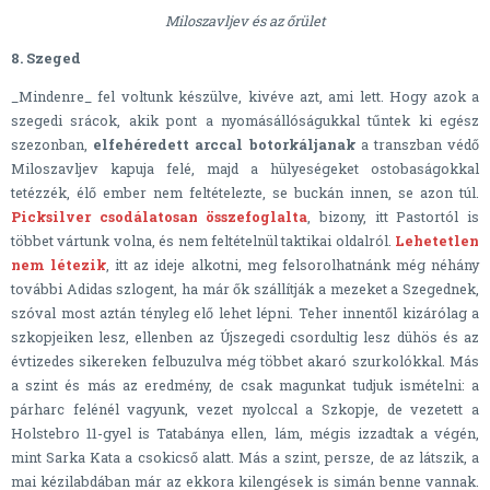
Miloszavljev és az őrület
8. Szeged
_Mindenre_ fel voltunk készülve, kivéve azt, ami lett. Hogy azok a
szegedi srácok, akik pont a nyomásállóságukkal tűntek ki egész
szezonban,
elfehéredett arccal botorkáljanak
a transzban védő
Miloszavljev kapuja felé, majd a hülyeségeket ostobaságokkal
tetézzék, élő ember nem feltételezte, se buckán innen, se azon túl.
Picksilver csodálatosan összefoglalta
, bizony, itt Pastortól is
többet vártunk volna, és nem feltételnül taktikai oldalról.
Lehetetlen
nem létezik
, itt az ideje alkotni, meg felsorolhatnánk még néhány
további Adidas szlogent, ha már ők szállítják a mezeket a Szegednek,
szóval most aztán tényleg elő lehet lépni. Teher innentől kizárólag a
szkopjeiken lesz, ellenben az Újszegedi csordultig lesz dühös és az
évtizedes sikereken felbuzulva még többet akaró szurkolókkal. Más
a szint és más az eredmény, de csak magunkat tudjuk ismételni: a
párharc felénél vagyunk, vezet nyolccal a Szkopje, de vezetett a
Holstebro 11-gyel is Tatabánya ellen, lám, mégis izzadtak a végén,
mint Sarka Kata a csokicső alatt. Más a szint, persze, de az látszik, a
mai kézilabdában már az ekkora kilengések is simán benne vannak.