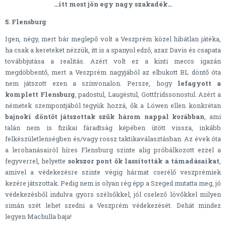
...itt most jön egy nagy szakadék...
5. Flensburg
Igen, négy, mert bár meglepő volt a Veszprém közel hibátlan játéka,
ha csak a kereteket nézzük, itt is a spanyol edző, azaz Davis és csapata
továbbjutása a realitás. Azért volt ez a kinti meccs igazán
megdöbbentő, mert a Veszprém nagyjából az elbukott BL döntő óta
nem játszott ezen a színvonalon. Persze, hogy
lefagyott a
komplett Flensburg
, padostul, Laugéstul, Gottfridssonostul. Azért a
németek szempontjából tegyük hozzá, ők a Löwen ellen konkrétan
bajnoki döntőt játszottak szűk három nappal korábban
, ami
talán nem is fizikai fáradtság képében ütött vissza, inkább
felkészületlenségben és/vagy rossz taktikaválasztásban. Az évek óta
a lerohanásairól híres Flensburg szinte alig próbálkozott ezzel a
fegyverrel, helyette
sokszor pont ők lassították a támadásaikat
,
amivel a védekezésre szinte végig hármat cserélő veszprémiek
kezére játszottak. Pedig nem is olyan rég épp a Szeged mutatta meg, jó
védekezésből indulva gyors szélsőkkel, jól cselező lövőkkel milyen
simán szét lehet szedni a Veszprém védekezését. Dehát mindez
legyen Machulla baja!