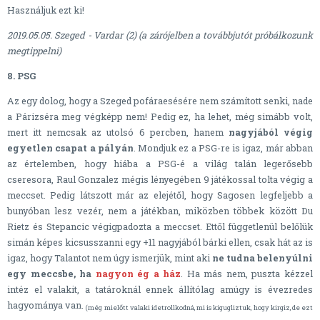
Használjuk ezt ki!
2019.05.05. Szeged - Vardar (2) (a zárójelben a továbbjutót próbálkozunk
megtippelni)
8. PSG
Az egy dolog, hogy a Szeged pofáraesésére nem számított senki, nade
a Párizséra meg végképp nem! Pedig ez, ha lehet, még simább volt,
mert itt nemcsak az utolsó 6 percben, hanem
nagyjából végig
egyetlen csapat a pályán
. Mondjuk ez a PSG-re is igaz, már abban
az értelemben, hogy hiába a PSG-é a világ talán legerősebb
cseresora, Raul Gonzalez mégis lényegében 9 játékossal tolta végig a
meccset. Pedig látszott már az elejétől, hogy Sagosen legfeljebb a
bunyóban lesz vezér, nem a játékban, miközben többek között Du
Rietz és Stepancic végigpadozta a meccset. Ettől függetlenül belőlük
simán képes kicsusszanni egy +11 nagyjából bárki ellen, csak hát az is
igaz, hogy Talantot nem úgy ismerjük, mint aki
ne tudna belenyúlni
egy meccsbe, ha
nagyon ég a ház
. Ha más nem, puszta kézzel
intéz el valakit, a tatároknál ennek állítólag amúgy is évezredes
hagyománya van.
(még mielőtt valaki idetrollkodná, mi is kigugliztuk, hogy kirgiz, de ezt