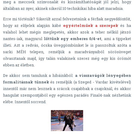
meg a meccsek színvonalát és kiszámíthatóságát jól jelzi, hogy
általában az nyer, akinek sikerül 10 technkikai hiba alatt maradnia.
Erre mi történik? Sikerült azzal felvezetnünk a férfiak negyeddöntőit,
hogy az előjelek alapján kábé
egyértelműek a szerepek
és ha
valahol lehet mégis meglepetés, akkor azok a teher nélkül játszó
nantes-iak, magyarul
lőttünk egy emberes 0/4-et
, ami a tippeket
illeti. Azt a redvás, ócska üveggömbünket le is passzoltuk azóta a
sarki MÉH telepen, reméljük a maradványaiból sörösüveget
olvasztanak majd, így talán valakinek szerez még egy kis örömöt
ebben az életben.
De akkor sem tanulunk a hibáinkból:
a visszavágók lényegében
formalitásnak tűnnek
és reméljük (a Szeged - Vardar kivételével)
innentől már nem lesznek a srácok csajabbak a csajoknál, és akkor
hangulat szempontjából egy egészen parádés Final4-nak nézhetünk
elébe. Innentől sorrend.