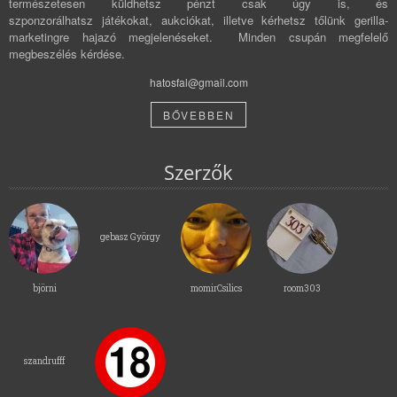
természetesen küldhetsz pénzt csak úgy is, és
szponzorálhatsz játékokat, aukciókat, illetve kérhetsz tőlünk gerilla-
marketingre hajazó megjelenéseket. Minden csupán megfelelő
megbeszélés kérdése.
hatosfal@gmail.com
BŐVEBBEN
Szerzők
gebasz György
björni
momirCsilics
room303
szandrufff