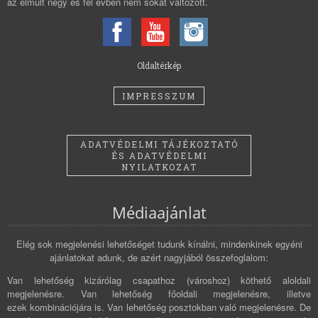
az elmúlt négy és fél évben nem sokat változott.
Oldaltérkép
IMPRESSZUM
ADATVÉDELMI TÁJÉKOZTATÓ
ÉS ADATVÉDELMI
NYILATKOZAT
Médiaajánlat
Elég sok megjelenési lehetőséget tudunk kínálni, mindenkinek egyéni
ajánlatokat adunk, de azért nagyjából összefoglalom:
Van lehetőség kizárólag csapathoz (városhoz) köthető aloldali
megjelenésre. Van lehetőség főoldali megjelenésre, illetve
ezek kombinációjára is. Van lehetőség posztokban való megjelenésre. De