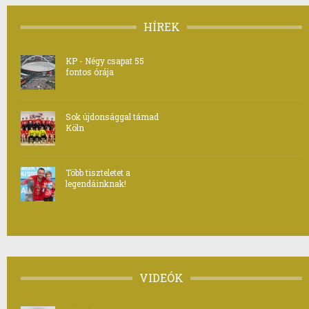
HÍREK
KP - Négy csapat 55
fontos órája
Sok újdonsággal támad
Köln
Több tiszteletet a
legendáinknak!
VIDEÓK