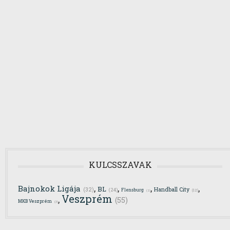
KULCSSZAVAK
,
,
,
,
Bajnokok Ligája
BL
(32)
Handball City
(24)
Flensburg
(12)
(2)
Veszprém
,
(55)
MKB Veszprém
(3)