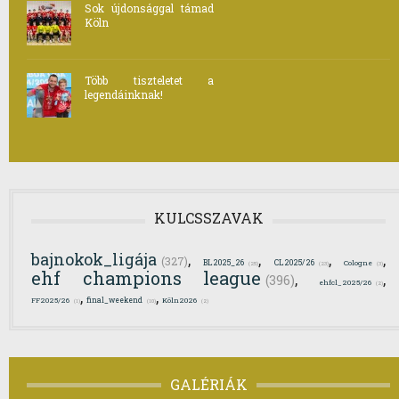
Sok újdonsággal támad
Köln
Több tiszteletet a
legendáinknak!
KULCSSZAVAK
bajnokok_ligája
,
,
,
,
(327)
BL2025_26
CL2025/26
Cologne
(25)
(23)
(3)
ehf champions league
,
,
(396)
ehfcl_2025/26
(2)
,
,
final_weekend
FF2025/26
Köln2026
(1)
(10)
(2)
GALÉRIÁK