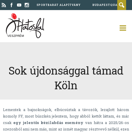
SPORTBARÁT ALAPÍTVÁNY
BUDAPESTQUAD
VESZPRÉM
Sok újdonsággal támad
Köln
Lementek a bajnokságok, elbúcsúztak a távozók, lezajlott három
komoly FF, most büszkén jelentem, hogy abból kettőt láttam, és már
csak
egy jelentős kézilabdás esemény
van hátra a 2025/26-os
szezonból ami nem más, mint az ismét magyar résztvevő nélkül, ezen