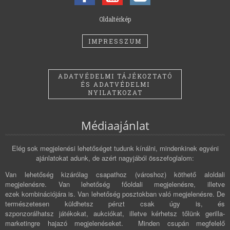
Oldaltérkép
IMPRESSZUM
ADATVÉDELMI TÁJÉKOZTATÓ
ÉS ADATVÉDELMI
NYILATKOZAT
Médiaajánlat
Elég sok megjelenési lehetőséget tudunk kínálni, mindenkinek egyéni
ajánlatokat adunk, de azért nagyjából összefoglalom:
Van lehetőség kizárólag csapathoz (városhoz) köthető aloldali
megjelenésre. Van lehetőség főoldali megjelenésre, illetve
ezek kombinációjára is. Van lehetőség posztokban való megjelenésre. De
természetesen küldhetsz pénzt csak úgy is, és
szponzorálhatsz játékokat, aukciókat, illetve kérhetsz tőlünk gerilla-
marketingre hajazó megjelenéseket. Minden csupán megfelelő