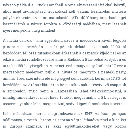
névadó például a Truck Handball Arena elnevezésű játékkal készül,
ahol majd távirányítású truckokkal kell valami kézilabdás ihletésű
pályán ekkenteni valami maradandót. #TrailOfChampions hashtaget
használjátok a városi fotókra a közösségi médiában, mert lesznek
nyeremények is, meg minden!
A média call-ok - ami egyébként szvsz a meccseken kívüli legjobb
program a hétvégén - már péntek délután lezajlanak 13.00-tól
kezdődően fél órás turnusokban érkeznek a csapatok kijelöltjei és az
edző a média rendelkezésére állni a Radisson Blue belső kertjében és
arra kijelölt helyiségében. A menetrend amúgy nagyjából már 17 éve a
megszokott mederben zajlik, a hivatalos megnyitó a pénteki party,
ami for free, szerintem ide még jegyet sem szoktak kérni, az 17.30-tól
kezdődően az Aréna előtti téren bemutatkoznak a résztvevő csapatok
a színpadon, majd benn a Lanxessben lehet játékossimogatni, a
mindig mindenkivel must have fotókat megcsinálni, a BL-serleget is
asszem ilyenkor lehet megtacsizni, szóval igazi fanoskodás a péntek.
Idén másodszor került megrendezésre az EHF valóban pompás
találmánya, a Youth Thropy, ez a torna végre láthatóvá teszi a kicsiket
is Európa számára, és akár együttműködéseket vagy közös