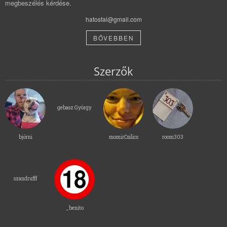
megbeszélés kérdése.
hatosfal@gmail.com
BŐVEBBEN
Szerzők
gebasz György
björni
momirCsilics
room303
szandrufff
_benito