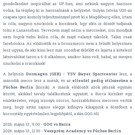
gondolkodást inspirálhat az UP-ban, ami nekünk nagyon hasznos
volna, ha tényleg ki is használnánk a helyzetet. Gulyás István U20-as
csapata igen komoly teljesítménnyel jutott ki a Magdeburg ellen, írtam
is róla, nagyon szurkolok a kicsiknek, hgy idén is döntőt tudjanak
tolni a Lanxessban. Tervezem majd nézni a meccseket, írni mondjuk
nem fogok tudni külön róla, de majd valamit tákolok. Talán csak
facebookra. Az elődöntők és a bronzmeccs nem a felnőtt helyszínen
lesz ugyan, de aki kinn lesz már szombat délelőtt és lejárta a kötelező
látnivalókat (azon a 6-8 alkalmon, amikor kinn volt, haha), az menjen
szurkolni a srácoknak!
A helyszín
Dormagen (GER) - TSV Bayer Sportcenter
lesz, a
második meccs lesz a miénk, és az
ellenfél pedig stílszerűen a
Füchse Berlin
(kicsik). A másik elődöntőt azok játszák egymás
között, akikkel tavaly találkoztunk ugyanitt, a Barca kicsiket egy
emlékezetes, végig iszonyú szoros, hosszabbításos meccsen vertük
meg, hogy aztán sajnos eléggé kifingva kikapjunk a döntőben a
korosztály egyértelműen legjobbjától, a dán GOG-től.
2026. május 13., 9.00 -
GOG vs Barca
2026. május 13., 11.30 -
Veszprém Academy vs Füchse Berlin