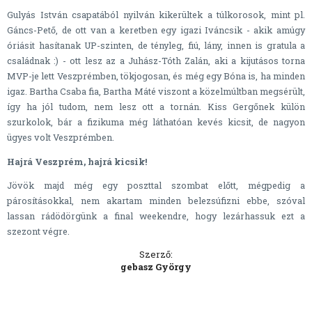
Gulyás István csapatából nyilván kikerültek a túlkorosok, mint pl.
Gáncs-Pető, de ott van a keretben egy igazi Iváncsik - akik amúgy
óriásit hasítanak UP-szinten, de tényleg, fiú, lány, innen is gratula a
családnak :) - ott lesz az a Juhász-Tóth Zalán, aki a kijutásos torna
MVP-je lett Veszprémben, tökjogosan, és még egy Bóna is, ha minden
igaz. Bartha Csaba fia, Bartha Máté viszont a közelmúltban megsérült,
így ha jól tudom, nem lesz ott a tornán. Kiss Gergőnek külön
szurkolok, bár a fizikuma még láthatóan kevés kicsit, de nagyon
ügyes volt Veszprémben.
Hajrá Veszprém, hajrá kicsik!
Jövök majd még egy poszttal szombat előtt, mégpedig a
párosításokkal, nem akartam minden belezsúfizni ebbe, szóval
lassan rádödörgünk a final weekendre, hogy lezárhassuk ezt a
szezont végre.
Szerző:
gebasz György