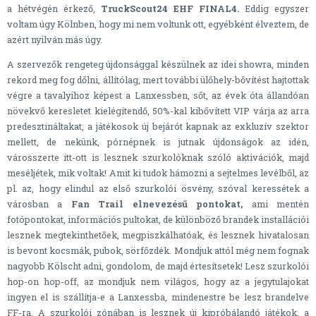
a hétvégén érkező,
TruckScout24 EHF FINAL4.
Eddig egyszer
voltam úgy Kölnben, hogy mi nem voltunk ott, egyébként élveztem, de
azért nyilván más úgy.
A szervezők rengeteg újdonsággal készülnek az idei showra, minden
rekord meg fog dőlni, állítólag, mert további ülőhely-bővítést hajtottak
végre a tavalyihoz képest a Lanxessben, sőt, az évek óta állandóan
növekvő keresletet kielégítendő, 50%-kal kibővített VIP várja az arra
predesztináltakat, a játékosok új bejárót kapnak az exkluzív szektor
mellett, de nekünk, pórnépnek is jutnak újdonságok az idén,
városszerte itt-ott is lesznek szurkolóknak szóló aktivációk, majd
meséljétek, mik voltak! Amit ki tudok hámozni a sejtelmes levélből, az
pl. az, hogy elindul az első szurkolói ösvény, szóval keressétek a
városban a
Fan Trail elnevezésű pontokat,
ami mentén
fotópontokat, információs pultokat, de különböző brandek installációi
lesznek megtekinthetőek, megpiszkálhatóak, és lesznek hivatalosan
is bevont kocsmák, pubok, sörfőzdék. Mondjuk attól még nem fognak
nagyobb Kölscht adni, gondolom, de majd értesítsetek! Lesz szurkolói
hop-on hop-off, az mondjuk nem világos, hogy az a jegytulajokat
ingyen el is szállítja-e a Lanxessba, mindenestre be lesz brandelve
FF-ra. A szurkolói zónában is lesznek új kipróbálandó játékok, a