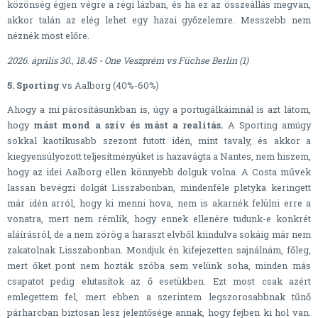
közönség égjen végre a régi lázban, és ha ez az összeállás megvan,
akkor talán az elég lehet egy hazai győzelemre. Messzebb nem
néznék most előre.
2026. április 30., 18.45 - One Veszprém vs Füchse Berlin (1)
5. Sporting
vs Aalborg (40%-60%)
Ahogy a mi párosításunkban is, úgy a portugálkáimnál is azt látom,
hogy
mást mond a szív és mást a realitás.
A Sporting amúgy
sokkal kaotikusabb szezont futott idén, mint tavaly, és akkor a
kiegyensúlyozott teljesítményüket is hazavágta a Nantes, nem hiszem,
hogy az idei Aalborg ellen könnyebb dolguk volna. A Costa művek
lassan bevégzi dolgát Lisszabonban, mindenféle pletyka keringett
már idén arról, hogy ki menni hova, nem is akarnék felülni erre a
vonatra, mert nem rémlik, hogy ennek ellenére tudunk-e konkrét
aláírásról, de a nem zörög a haraszt elvből kiindulva sokáig már nem
zakatolnak Lisszabonban. Mondjuk én kifejezetten sajnálnám, főleg,
mert őket pont nem hozták szóba sem velünk soha, minden más
csapatot pedig elutasítok az ő esetükben. Ezt most csak azért
emlegettem fel, mert ebben a szerintem legszorosabbnak tűnő
párharcban biztosan lesz jelentősége annak, hogy fejben ki hol van.