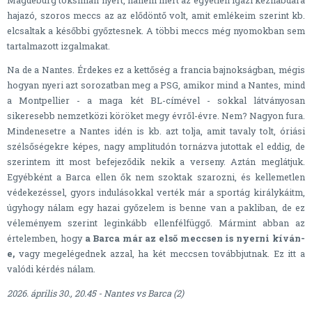
hajazó, szoros meccs az az elődöntő volt, amit emlékeim szerint kb.
elcsaltak a későbbi győztesnek. A többi meccs még nyomokban sem
tartalmazott izgalmakat.
Na de a Nantes. Érdekes ez a kettőség a francia bajnokságban, mégis
hogyan nyeri azt sorozatban meg a PSG, amikor mind a Nantes, mind
a Montpellier - a maga két BL-címével - sokkal látványosan
sikeresebb nemzetközi köröket megy évről-évre. Nem? Nagyon fura.
Mindenesetre a Nantes idén is kb. azt tolja, amit tavaly tolt, óriási
szélsőségekre képes, nagy amplitudón tornázva jutottak el eddig, de
szerintem itt most befejeződik nekik a verseny. Aztán meglátjuk.
Egyébként a Barca ellen ők nem szoktak szarozni, és kellemetlen
védekezéssel, gyors indulásokkal verték már a sportág királykáitm,
úgyhogy nálam egy hazai győzelem is benne van a pakliban, de ez
véleményem szerint leginkább ellenfélfüggő. Mármint abban az
értelemben, hogy
a Barca már az első meccsen is nyerni kíván-
e,
vagy megelégednek azzal, ha két meccsen továbbjutnak. Ez itt a
valódi kérdés nálam.
2026. április 30., 20.45 - Nantes vs Barca (2)