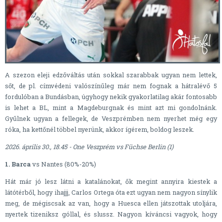
A szezon eleji edzőváltás után sokkal szarabbak ugyan nem lettek,
sőt, de pl. címvédeni valószínűleg már nem fognak a hátralévő 5
fordulóban a Bundásban, úgyhogy nekik gyakorlatilag akár fontosabb
is lehet a BL, mint a Magdeburgnak és mint azt mi gondolnánk.
Gyűlnek ugyan a fellegek, de Veszprémben nem nyerhet még egy
róka, ha kettőnél többel nyerünk, akkor ígérem, boldog leszek.
2026. április 30., 18.45 - One Veszprém vs Füchse Berlin (1)
1. Barca
vs Nantes (80%-20%)
Hát már jó lesz látni a katalánokat, ők megint annyira kiestek a
látótérből, hogy ihajjj, Carlos Ortega óta ezt ugyan nem nagyon sínylik
meg, de mégiscsak az van, hogy a Huesca ellen játszottak utoljára,
nyertek tizeniksz góllal, és slussz. Nagyon kíváncsi vagyok, hogy