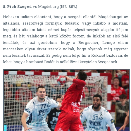
8. Pick Szeged
vs Magdeburg (15%-85%)
Nehezen tudtam eldönteni, hogy a szegedi ellenfél Magdeburgot az
általános, szezonvégi formájuk, tudásuk, vagy inkább a mostani,
legutóbbi általam látott német kupás teljesítményük alapján ítéljem
meg, és hát, valahogy a kettő között fogom, de inkább az első felé
tendálok, és azt gondolom, hogy a Bergischer, Lemgo elleni
meccseken olyan ótvar szarok voltak, hogy olyanok még egyszer
nem lesznek tavasszal. Ez pedig nem túl jó hír a Kukicot biztosan, de
lehet, hogy a bombázó Bodót is nélkülözni kénytelen Szegednek.