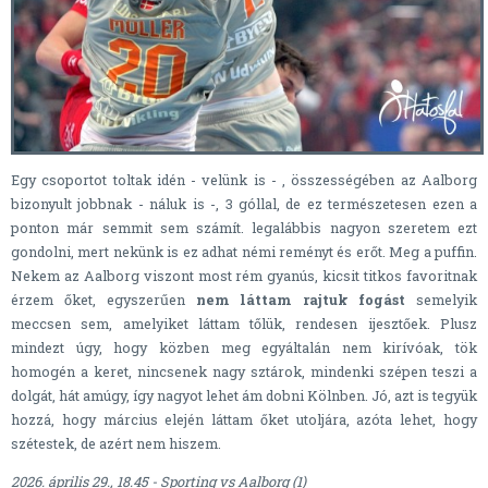
Egy csoportot toltak idén - velünk is - , összességében az Aalborg
bizonyult jobbnak - náluk is -, 3 góllal, de ez természetesen ezen a
ponton már semmit sem számít. legalábbis nagyon szeretem ezt
gondolni, mert nekünk is ez adhat némi reményt és erőt. Meg a puffin.
Nekem az Aalborg viszont most rém gyanús, kicsit titkos favoritnak
érzem őket, egyszerűen
nem láttam rajtuk fogást
semelyik
meccsen sem, amelyiket láttam tőlük, rendesen ijesztőek. Plusz
mindezt úgy, hogy közben meg egyáltalán nem kirívóak, tök
homogén a keret, nincsenek nagy sztárok, mindenki szépen teszi a
dolgát, hát amúgy, így nagyot lehet ám dobni Kölnben. Jó, azt is tegyük
hozzá, hogy március elején láttam őket utoljára, azóta lehet, hogy
szétestek, de azért nem hiszem.
2026. április 29., 18.45 - Sporting vs Aalborg (1)