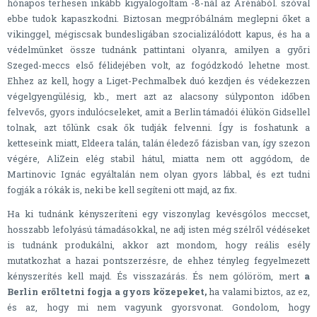
hónapos terhesen inkább kigyalogoltam -8-nál az Arénából. szóval
ebbe tudok kapaszkodni. Biztosan megpróbálnám meglepni őket a
vikinggel, mégiscsak bundesligában szocializálódott kapus, és ha a
védelmünket össze tudnánk pattintani olyanra, amilyen a győri
Szeged-meccs első félidejében volt, az fogódzkodó lehetne most.
Ehhez az kell, hogy a Liget-Pechmalbek duó kezdjen és védekezzen
végelgyengülésig, kb., mert azt az alacsony súlyponton időben
felvevős, gyors indulócseleket, amit a Berlin támadói élükön Gidsellel
tolnak, azt tőlünk csak ők tudják felvenni. Így is foshatunk a
ketteseink miatt, Eldeera talán, talán éledező fázisban van, így szezon
végére, AliZein elég stabil hátul, miatta nem ott aggódom, de
Martinovic Ignác egyáltalán nem olyan gyors lábbal, és ezt tudni
fogják a rókák is, neki be kell segíteni ott majd, az fix.
Ha ki tudnánk kényszeríteni egy viszonylag kevésgólos meccset,
hosszabb lefolyású támadásokkal, ne adj isten még szélről védéseket
is tudnánk produkálni, akkor azt mondom, hogy reális esély
mutatkozhat a hazai pontszerzésre, de ehhez tényleg fegyelmezett
kényszerítés kell majd. És visszazárás. És nem gólöröm, mert
a
Berlin erőltetni fogja a gyors közepeket,
ha valami biztos, az ez,
és az, hogy mi nem vagyunk gyorsvonat. Gondolom, hogy