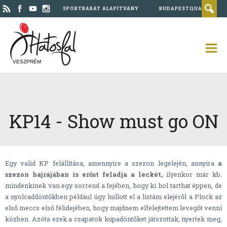
SPORTBARÁT ALAPÍTVÁNY
BUDAPESTQUAD
VESZPRÉM
KP14 - Show must go ON
Egy valid KP felállítása, amennyire a szezon legelején, annyira
a
szezon hajrájában is erőst feladja a leckét,
ilyenkor már kb.
mindenkinek van egy sorrend a fejében, hogy ki hol tarthat éppen, de
a nyolcaddöntőkben például úgy hullott el a listám elejéről a Plock az
első meccs első félidejében, hogy majdnem elfelejtettem levegőt venni
közben. Azóta ezek a csapatok kupadöntőket játszottak, nyertek meg,