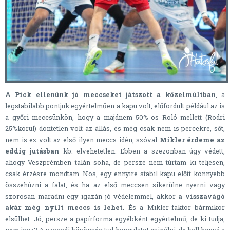
A Pick ellenünk jó meccseket játszott a közelmúltban
, a
legstabilabb pontjuk egyértelműen a kapu volt, előfordult például az is
a győri meccsünkön, hogy a majdnem 50%-os Roló mellett (Rodri
25%körül) döntetlen volt az állás, és még csak nem is percekre, sőt,
nem is ez volt az első ilyen meccs idén, szóval
Mikler érdeme az
eddig jutásban
kb. elvehetetlen. Ebben a szezonban úgy védett,
ahogy Veszprémben talán soha, de persze nem túrtam ki teljesen,
csak érzésre mondtam. Nos, egy ennyire stabil kapu előtt könnyebb
összehúzni a falat, és ha az első meccsen sikerülne nyerni vagy
szorosan maradni egy igazán jó védelemmel, akkor
a visszavágó
akár még nyílt meccs is lehet.
És a Mikler-faktor bármikor
elsülhet. Jó, persze a papírforma egyébként egyértelmű, de ki tudja,