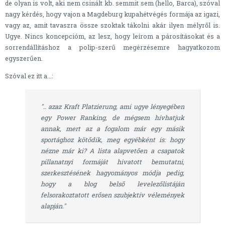
de olyan is volt, aki nem csinált kb. semmit sem (hello, Barca), szóval
nagy kérdés, hogy vajon a Magdeburg kupahétvégés formája az igazi,
vagy az, amit tavaszra össze szoktak tákolni akár ilyen mélyről is.
Ugye. Nincs koncepcióm, az lesz, hogy leírom a párosításokat és a
sorrendállításhoz a polip-szerű megérzésemre hagyatkozom
egyszerűen.
Szóval ez itt a...:
".. azaz Kraft Platzierung, ami ugye lényegében
egy Power Ranking, de mégsem hívhatjuk
annak, mert az a fogalom már egy másik
sportághoz kötődik, meg egyébként is: hogy
nézne már ki? A lista alapvetően a csapatok
pillanatnyi formáját hivatott bemutatni,
szerkesztésének hagyományos módja pedig,
hogy a blog belső levelezőlistáján
felsorakoztatott erősen szubjektív vélemények
alapján."