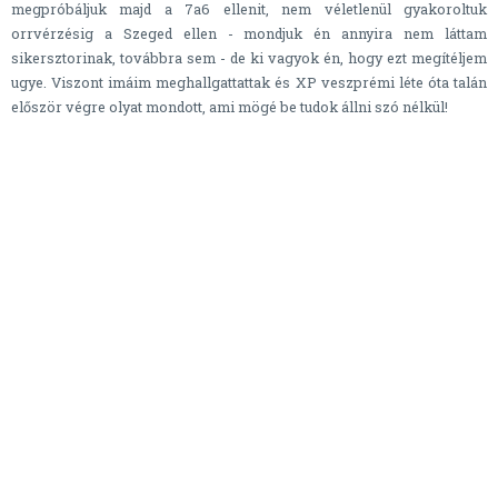
megpróbáljuk majd a 7a6 ellenit, nem véletlenül gyakoroltuk
orrvérzésig a Szeged ellen - mondjuk én annyira nem láttam
sikersztorinak, továbbra sem - de ki vagyok én, hogy ezt megítéljem
ugye. Viszont imáim meghallgattattak és XP veszprémi léte óta talán
először végre olyat mondott, ami mögé be tudok állni szó nélkül!