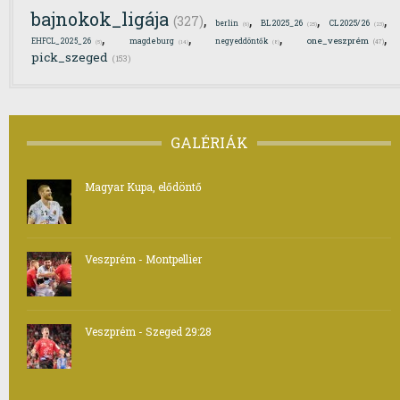
bajnokok_ligája
,
,
,
,
(327)
berlin
BL2025_26
CL2025/26
(25)
(6)
(23)
,
,
,
,
one_veszprém
EHFCL_2025_26
magdeburg
negyeddöntők
(47)
(5)
(14)
(8)
pick_szeged
(153)
GALÉRIÁK
Magyar Kupa, elődöntő
Veszprém - Montpellier
Veszprém - Szeged 29:28