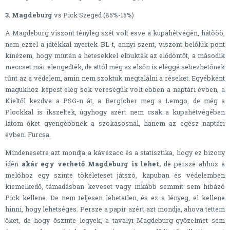
3. Magdeburg
vs Pick Szeged (85%-15%)
A Magdeburg viszont tényleg szét volt esve a kupahétvégén, hátööö,
nem ezzel a játékkal nyertek BL-t, annyi szent, viszont belőlük pont
kinézem, hogy miután a hetesekkel elbukták az elődöntőt, a második
meccset már elengedték, de attól még az elsőn is eléggé sebezhetőnek
tűnt az a védelem, amin nem szoktuk megtalálni a réseket. Egyébként
magukhoz képest elég sok vereségük volt ebben a naptári évben, a
Kieltől kezdve a PSG-n át, a Bergicher meg a Lemgo, de még a
Plockkal is ikszeltek, úgyhogy azért nem csak a kupahétvégében
látom őket gyengébbnek a szokásosnál, hanem az egész naptári
évben. Furcsa.
Mindenesetre azt mondja a kávézacc és a statisztika, hogy ez bizony
idén
akár egy verhető Magdeburg is lehet,
de persze ahhoz a
melóhoz egy szinte tökéleteset játszó, kapuban és védelemben
kiemelkedő, támadásban keveset vagy inkább semmit sem hibázó
Pick kellene. De nem teljesen lehetetlen, és ez a lényeg, el kellene
hinni, hogy lehetséges. Persze a papír azért azt mondja, ahova tettem
őket, de hogy őszinte legyek, a tavalyi Magdeburg-győzelmet sem