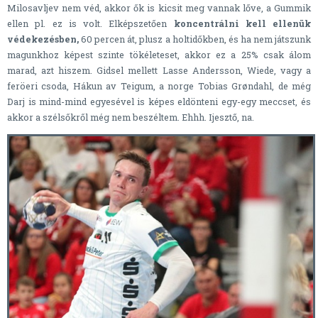
Milosavljev nem véd, akkor ők is kicsit meg vannak lőve, a Gummik
ellen pl. ez is volt. Elképszetően
koncentrálni kell ellenük
védekezésben,
60 percen át, plusz a holtidőkben, és ha nem játszunk
magunkhoz képest szinte tökéleteset, akkor ez a 25% csak álom
marad, azt hiszem. Gidsel mellett Lasse Andersson, Wiede, vagy a
feröeri csoda, Hákun av Teigum, a norge Tobias Grøndahl, de még
Darj is mind-mind egyesével is képes eldönteni egy-egy meccset, és
akkor a szélsőkről még nem beszéltem. Ehhh. Ijesztő, na.