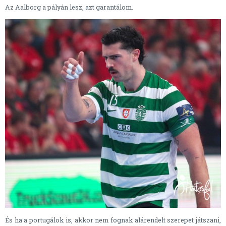
Az Aalborg a pályán lesz, azt garantálom.
És ha a portugálok is, akkor nem fognak alárendelt szerepet játszani,