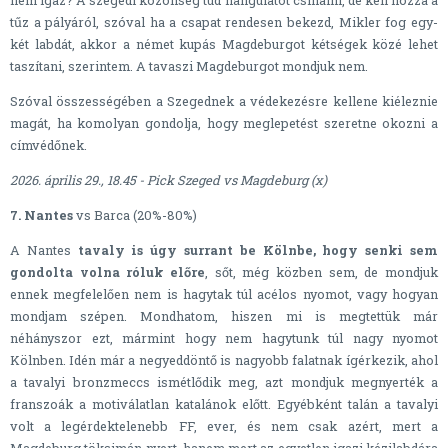
nem igaz? A szegedi közönség tud hangulatot csinálni, de kell hozzá a
tűz a pályáról, szóval ha a csapat rendesen bekezd, Mikler fog egy-
két labdát, akkor a német kupás Magdeburgot kétségek közé lehet
taszítani, szerintem. A tavaszi Magdeburgot mondjuk nem.
Szóval összességében a Szegednek a védekezésre kellene kiéleznie
magát, ha komolyan gondolja, hogy meglepetést szeretne okozni a
címvédőnek.
2026. április 29., 18.45 - Pick Szeged vs Magdeburg (x)
7. Nantes
vs Barca (20%-80%)
A Nantes
tavaly is úgy surrant be Kölnbe, hogy senki sem
gondolta volna róluk előre
, sőt, még közben sem, de mondjuk
ennek megfelelően nem is hagytak túl acélos nyomot, vagy hogyan
mondjam szépen. Mondhatom, hiszen mi is megtettük már
néhányszor ezt, mármint hogy nem hagytunk túl nagy nyomot
Kölnben. Idén már a negyeddöntő is nagyobb falatnak ígérkezik, ahol
a tavalyi bronzmeccs ismétlődik meg, azt mondjuk megnyerték a
franszoák a motiválatlan katalánok előtt. Egyébként talán a tavalyi
volt a legérdektelenebb FF, ever, és nem csak azért, mert a
Magdeburg töksimán nyert, hanem mert az egyetlen igazi kézilabdára