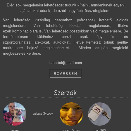
Elég sok megjelenési lehetőséget tudunk kínálni, mindenkinek egyéni
ajánlatokat adunk, de azért nagyjából összefoglalom:
Van lehetőség kizárólag csapathoz (városhoz) köthető aloldali
megjelenésre. Van lehetőség főoldali megjelenésre, illetve
ezek kombinációjára is. Van lehetőség posztokban való megjelenésre. De
természetesen küldhetsz pénzt csak úgy is, és
szponzorálhatsz játékokat, aukciókat, illetve kérhetsz tőlünk gerilla-
marketingre hajazó megjelenéseket. Minden csupán megfelelő
megbeszélés kérdése.
hatosfal@gmail.com
BŐVEBBEN
Szerzők
gebasz György
björni
momirCsilics
room303