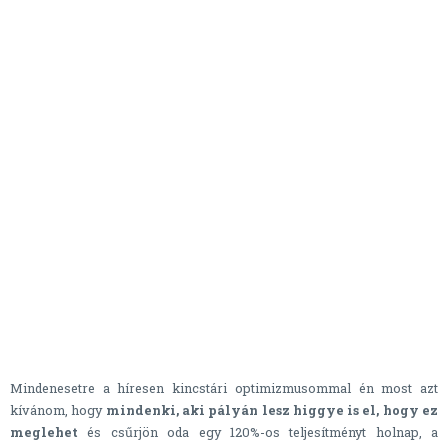
Mindenesetre a híresen kincstári optimizmusommal én most azt
kívánom, hogy
mindenki, aki pályán lesz higgye is el, hogy ez
meglehet
és csűrjön oda egy 120%-os teljesítményt holnap, a