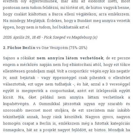
éreztem oly egyértelműnek, már ami az elődöntőt illetti, most
pontosan nem tudom felidézni, mi történt ott, de biztos vagyok benne,
hogy csalást kiáltottam a Barca elleni végjátékon, arra emlékszem.
Na mindegy. Meglátjuk. Érdekes, hogy a Bundást meg annyira vezetik
éppen, hogy nem is tudom, hol bukhatnák azt el.
2026. április 29., 18.45 - Pick Szeged vs Magdeburg (x)
2. Füchse Berlin
vs One Veszprém (75%-25%)
Sajnos a rókákat
nem annyira látom verhetőnek
, de ez persze
engem a mérkőzés napján nem fog eltántorítani attól, hogy ezt tökre
ellentétesen gondoljam majd. Volt a csoportkör végén egy kis negatív
ív, amit bejártak - vagy éppenséggel csak pihentek o ellenfelet
választottak, ezt ugye nem tudhatjuk -, és hát, azzal a 3 vereséggel
együtt is megnyerték a csoportunkat, azért ezt ízlelgessük együtt
kicsit. Na, őket például nem annyira láttam verhetőnek a
kupahétvégén. A Gummikkal játszottak ugyan egy szarabb és
szorosabb meccset most utoljára, de ezt szerintem már inkább
tekinthetjük annak, hogy ránk készültek. Nagyon gyors, nagyon
homogén csapat a Berlin is, emlékszem még a futottak kategóriás
önmagukra, hát az a projekt nagyot fejlődött, az biztos. Mondjuk ha