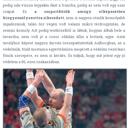
pedig oda-vissza legyakta őket a francba, pedig az sem volt egy szar
csapat. Ez
a csoportkörük amúgy elképesztően
kiegyensúlyozottra sikeredett
, nem is nagyon rémlik komolyabb
ingadozásuk, talán ősz végén volt valami mikró térdrogyintás, de
semmi komoly. Azt pedig testközelből is láttuk, hogyan álltak bele a
tavaszba, nem volt jó a rossz oldalán állni a brének, ugye. Amit
tavalyhoz képest nagyon durván összepattintottak Aalborgban, az a
védelmük, Hald mostanra egyértelműen megérett a védelmi vezérkari
főnök szerepére, ez nem is kérdés. És tudjuk, hogy mit jelent egy jó
védelem a BL ezen szakaszában.