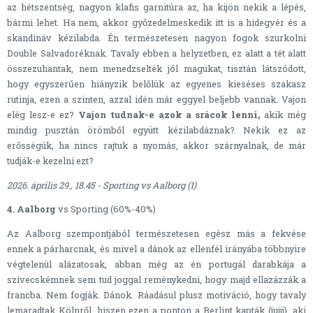
az hétszentség, nagyon klafis garnitúra az, ha kijön nekik a lépés,
bármi lehet. Ha nem, akkor győzedelmeskedik itt is a hidegvér és a
skandináv kézilabda. Én természetesen nagyon fogok szurkolni
Double Salvadoréknak. Tavaly ebben a helyzetben, ez alatt a tét alatt
összezuhantak, nem menedzselték jól magukat, tisztán látszódott,
hogy egyszerűen hiányzik belőlük az egyenes kieséses szakasz
rutinja, ezen a szinten, azzal idén már eggyel beljebb vannak. Vajon
elég lesz-e ez?
Vajon tudnak-e azok a srácok lenni,
akik még
mindig pusztán örömből együtt kézilabdáznak? Nekik ez az
erősségük, ha nincs rajtuk a nyomás, akkor szárnyalnak, de már
tudják-e kezelni ezt?
2026. április 29., 18.45 - Sporting vs Aalborg (1)
4. Aalborg
vs Sporting (60%-40%)
Az Aalborg szempontjából természetesen egész más a fekvése
ennek a párharcnak, és mivel a dánok az ellenfél irányába többnyire
végtelenül alázatosak, abban még az én portugál darabkája a
szívecskémnek sem tud joggal reménykedni, hogy majd ellazázzák a
francba. Nem fogják. Dánok. Ráadásul plusz motiváció, hogy tavaly
lemaradtak Kölnről, hiszen ezen a ponton a Berlint kapták (jujjj), aki