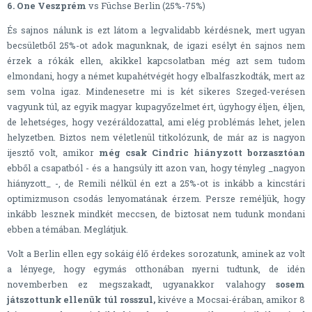
6. One Veszprém
vs Füchse Berlin (25%-75%)
És sajnos nálunk is ezt látom a legvalidabb kérdésnek, mert ugyan
becsületből 25%-ot adok magunknak, de igazi esélyt én sajnos nem
érzek a rókák ellen, akikkel kapcsolatban még azt sem tudom
elmondani, hogy a német kupahétvégét hogy elbalfaszkodták, mert az
sem volna igaz. Mindenesetre mi is két sikeres Szeged-verésen
vagyunk túl, az egyik magyar kupagyőzelmet ért, úgyhogy éljen, éljen,
de lehetséges, hogy vezéráldozattal, ami elég problémás lehet, jelen
helyzetben. Biztos nem véletlenül titkolózunk, de már az is nagyon
ijesztő volt, amikor
még csak Cindric hiányzott borzasztóan
ebből a csapatból - és a hangsúly itt azon van, hogy tényleg _nagyon
hiányzott_ -, de Remili nélkül én ezt a 25%-ot is inkább a kincstári
optimizmuson csodás lenyomatának érzem. Persze reméljük, hogy
inkább lesznek mindkét meccsen, de biztosat nem tudunk mondani
ebben a témában. Meglátjuk.
Volt a Berlin ellen egy sokáig élő érdekes sorozatunk, aminek az volt
a lényege, hogy egymás otthonában nyerni tudtunk, de idén
novemberben ez megszakadt, ugyanakkor valahogy
sosem
játszottunk ellenük túl rosszul,
kivéve a Mocsai-érában, amikor 8