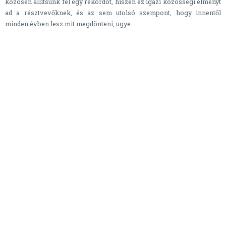
közösen állítsunk fel egy rekordot, hiszen ez igazi közösségi élményt
ad a résztvevőknek, és az sem utolsó szempont, hogy innentől
minden évben lesz mit megdönteni, ugye.