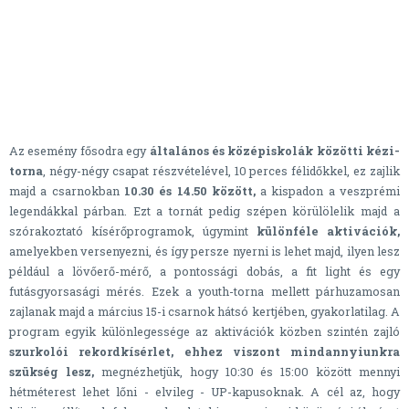
Az esemény fősodra egy
általános és középiskolák közötti kézi-
torna
, négy-négy csapat részvételével, 10 perces félidőkkel, ez zajlik
majd a csarnokban
10.30 és 14.50 között,
a kispadon a veszprémi
legendákkal párban. Ezt a tornát pedig szépen körülölelik majd a
szórakoztató kísérőprogramok, úgymint
különféle aktivációk,
amelyekben versenyezni, és így persze nyerni is lehet majd, ilyen lesz
például a lövőerő-mérő, a pontossági dobás, a fit light és egy
futásgyorsasági mérés. Ezek a youth-torna mellett párhuzamosan
zajlanak majd a március 15-i csarnok hátsó kertjében, gyakorlatilag. A
program egyik különlegessége az aktivációk közben szintén zajló
szurkolói rekordkísérlet, ehhez viszont mindannyiunkra
szükség lesz,
megnézhetjük, hogy 10:30 és 15:00 között mennyi
hétméterest lehet lőni - elvileg - UP-kapusoknak. A cél az, hogy