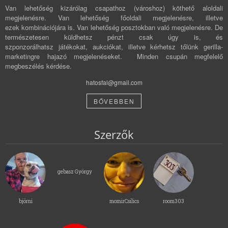
Van lehetőség kizárólag csapathoz (városhoz) köthető aloldali
megjelenésre. Van lehetőség főoldali megjelenésre, illetve
ezek kombinációjára is. Van lehetőség posztokban való megjelenésre. De
természetesen küldhetsz pénzt csak úgy is, és
szponzorálhatsz játékokat, aukciókat, illetve kérhetsz tőlünk gerilla-
marketingre hajazó megjelenéseket. Minden csupán megfelelő
megbeszélés kérdése.
hatosfal@gmail.com
BŐVEBBEN
Szerzők
gebasz György
björni
momirCsilics
room303