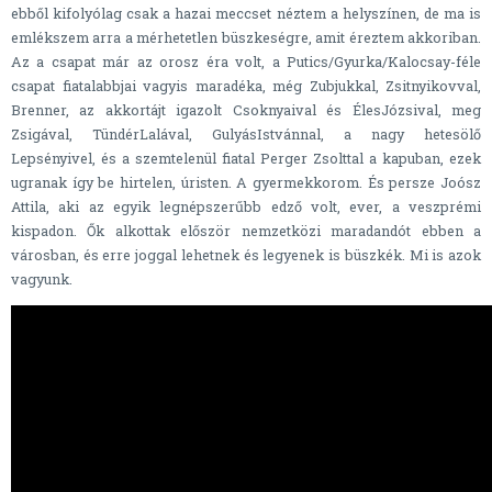
ebből kifolyólag csak a hazai meccset néztem a helyszínen, de ma is
emlékszem arra a mérhetetlen büszkeségre, amit éreztem akkoriban.
Az a csapat már az orosz éra volt, a Putics/Gyurka/Kalocsay-féle
csapat fiatalabbjai vagyis maradéka, még Zubjukkal, Zsitnyikovval,
Brenner, az akkortájt igazolt Csoknyaival és ÉlesJózsival, meg
Zsigával, TündérLalával, GulyásIstvánnal, a nagy hetesölő
Lepsényivel, és a szemtelenül fiatal Perger Zsolttal a kapuban, ezek
ugranak így be hirtelen, úristen. A gyermekkorom. És persze Joósz
Attila, aki az egyik legnépszerűbb edző volt, ever, a veszprémi
kispadon. Ők alkottak először nemzetközi maradandót ebben a
városban, és erre joggal lehetnek és legyenek is büszkék. Mi is azok
vagyunk.