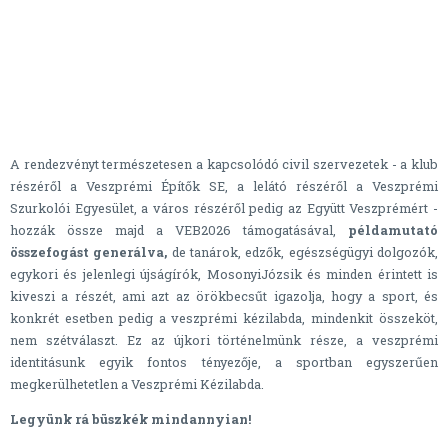
A rendezvényt természetesen a kapcsolódó civil szervezetek - a klub
részéről a Veszprémi Építők SE, a lelátó részéről a Veszprémi
Szurkolói Egyesület, a város részéről pedig az Együtt Veszprémért -
hozzák össze majd a VEB2026 támogatásával,
példamutató
összefogást generálva,
de tanárok, edzők, egészségügyi dolgozók,
egykori és jelenlegi újságírók, MosonyiJózsik és minden érintett is
kiveszi a részét, ami azt az örökbecsűt igazolja, hogy a sport, és
konkrét esetben pedig a veszprémi kézilabda, mindenkit összeköt,
nem szétválaszt. Ez az újkori történelmünk része, a veszprémi
identitásunk egyik fontos tényezője, a sportban egyszerűen
megkerülhetetlen a Veszprémi Kézilabda.
Legyünk rá büszkék mindannyian!