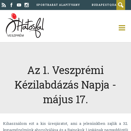
SPORTBARÁT ALAPÍTVÁNY
BUDAPESTQUAD
VESZPRÉM
Az 1. Veszprémi
Kézilabdázás Napja -
május 17.
Kihasználom ezt a kis üresjáratot, ami a jelenünkben zajlik a 32.
kupagyőzelmünk abszolválása és a Bajnokok Ligájának negyeddöntői