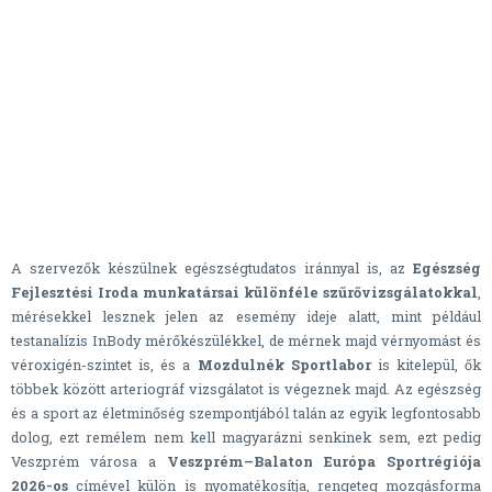
A szervezők készülnek egészségtudatos iránnyal is, az
Egészség
Fejlesztési Iroda munkatársai különféle szűrővizsgálatokkal
,
mérésekkel lesznek jelen az esemény ideje alatt, mint például
testanalízis InBody mérőkészülékkel, de mérnek majd vérnyomást és
véroxigén-szintet is, és a
Mozdulnék Sportlabor
is kitelepül, ők
többek között arteriográf vizsgálatot is végeznek majd. Az egészség
és a sport az életminőség szempontjából talán az egyik legfontosabb
dolog, ezt remélem nem kell magyarázni senkinek sem, ezt pedig
Veszprém városa a
Veszprém–Balaton Európa Sportrégiója
2026-os
címével külön is nyomatékosítja, rengeteg mozgásforma