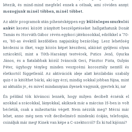
létezik, és mind-mind megfelel ennek a célnak, ami röviden annyi:
mozogjunk minél többen, minél többet.
Az aktív programok után pihenésképpen egy
különleges szurkolói
ankét
keretei között irányított beszélgetéseket hallgathatunk Donát
Tamás és Horváth Gábor révén egykori játékosokkal, edzőkkel a '70-
es, '80-as évektől kezdődően napjainkig bezárólag. Lesz lehetőség
kérdezni is őket, vagy közös képet készíteni, aláírást gyűjteni olyan
sztároktól, mint a Tóth-Harsányi testvérek, Putics Jenő, Gyurka
János, és a fiatalabbak közül Iváncsik Geri, Pásztor Pista, Gulyás
Péter, úgyhogy tényleg minden veszprémi korosztály nemtől és
életkortól függetlenül. Az aktivációk ideje alatt kézilabdás szabály
quiz-t is kitölthet bárki, aki úgy érzi, mindig sokkal jobban fújna, mint
az aktuális jv., és mivel mindannyian ilyenek vagyunk, gyertek ki, na!
Én például tök kíváncsi lennék, hogy milyen decibelt érnénk el
azokkal a srácokkal, lányokkal, akiknek már a március 15-ben is volt
bérletük, csak a miheztartás végett. Nem nézzük meg? Mérni már
lehet, anno még nem volt decibelmérő mindenki óráján, telefonján,
csináljuk már meg! Kinek van képe a C-szektorról? És ki tud kijönni?