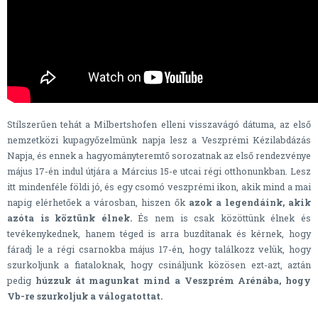
Stílszerűen tehát a Milbertshofen elleni visszavágó dátuma, az első
nemzetközi kupagyőzelmünk napja lesz a Veszprémi Kézilabdázás
Napja, és ennek a hagyományteremtő sorozatnak az első rendezvénye
május 17-én indul útjára a Március 15-e utcai régi otthonunkban. Lesz
itt mindenféle földi jó, és egy csomó veszprémi ikon, akik mind a mai
napig elérhetőek a városban, hiszen ők
azok a legendáink, akik
azóta is köztünk élnek.
És nem is csak közöttünk élnek és
tevékenykednek, hanem téged is arra buzdítanak és kérnek, hogy
fáradj le a régi csarnokba május 17-én, hogy találkozz velük, hogy
szurkoljunk a fiataloknak, hogy csináljunk közösen ezt-azt, aztán
pedig
húzzuk át magunkat mind a Veszprém Arénába, hogy
Vb-re szurkoljuk a válogatottat.