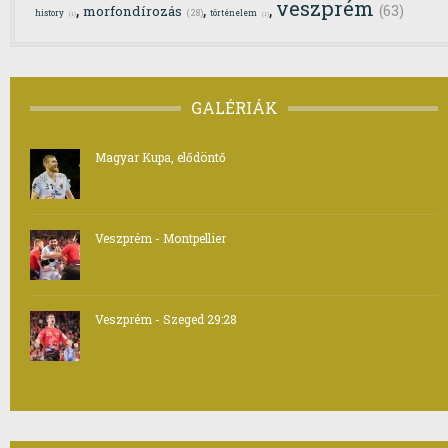
veszprém
,
,
,
(63)
morfondírozás
(28)
history
történelem
(1)
(1)
GALÉRIÁK
Magyar Kupa, elődöntő
Veszprém - Montpellier
Veszprém - Szeged 29:28