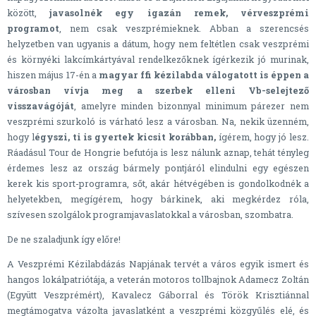
között,
javasolnék egy igazán remek, vérveszprémi
programot
, nem csak veszprémieknek. Abban a szerencsés
helyzetben van ugyanis a dátum, hogy nem feltétlen csak veszprémi
és környéki lakcímkártyával rendelkezőknek ígérkezik jó murinak,
hiszen május 17-én a
magyar ffi kézilabda válogatott is éppen a
városban vívja meg a szerbek elleni Vb-selejtező
visszavágóját
, amelyre minden bizonnyal minimum párezer nem
veszprémi szurkoló is várható lesz a városban. Na, nekik üzenném,
hogy l
égyszi, ti is gyertek kicsit korábban,
ígérem, hogy jó lesz.
Ráadásul Tour de Hongrie befutója is lesz nálunk aznap, tehát tényleg
érdemes lesz az ország bármely pontjáról elindulni egy egészen
kerek kis sport-programra, sőt, akár hétvégében is gondolkodnék a
helyetekben, megígérem, hogy bárkinek, aki megkérdez róla,
szívesen szolgálok programjavaslatokkal a városban, szombatra.
De ne szaladjunk így előre!
A Veszprémi Kézilabdázás Napjának tervét a város egyik ismert és
hangos lokálpatriótája, a veterán motoros tollbajnok Adamecz Zoltán
(Együtt Veszprémért), Kavalecz Gáborral és Török Krisztiánnal
megtámogatva vázolta javaslatként a veszprémi közgyűlés elé, és