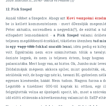
2026. március 11., 20.45 - Barca vs Pelister (1)
12. Pick Szeged
Annál többet a Szegedre. Ahogy azt
Kovi veszprémi érzel
be is kellett kommentelnem - mert őDezsőjük megemlék
Péter aktuális, sorrendben a negyedik(?), de ezúttal a tu
elfogadott lemondásáról -
a Pick Szeged
valami őrüle
teljesen megdöbbentő érzékkel, tökéletes ütemben
tud mi
is egy
vagy több
fokkal szarabb lenni
, idén pedig ez kife
volt. Egyáltalán nem erre számítottam tőlük a tavalyi
őszinte legyek, és nem is teljesen értem, hogy hogyan 
palacsintába. Mert hogy van, az biztos. Ok, Jumbo már leveze
Zöldalmájuk mégsem akkora spíler, mint gondolták, ok, 
sérülésük volt, de hogy úgy néz ki, tavaszi BL-győzelem nél
egyenes kiesésesbe, hááát. Nem tudom. Nagyon furcsa a dol
Legutóbb a tinédzser GOG-től kaptak ki otthon, egy 
felgyújtották volna az újszögedi sporit, kb., most a szórvá
idő előtti eltávozás a következmény, valamint dr. SzEP eltá