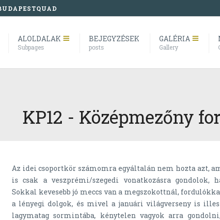
BUDAPESTQUAD
ALOLDALAK
BEJEGYZÉSEK
GALÉRIA
Subpages
posts
Gallery
KP12 - Középmezőny for
Az idei csoportkör számomra egyáltalán nem hozta azt, am
is csak a veszprémi/szegedi vonatkozásra gondolok, 
Sokkal kevesebb jó meccs van a megszokottnál, fordulókkal
a lényegi dolgok, és mivel a januári világverseny is ille
lagymatag sormintába, kénytelen vagyok arra gondoln