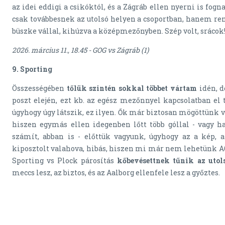
az idei eddigi a csikóktól, és a Zágráb ellen nyerni is fog
csak továbbesnek az utolsó helyen a csoportban, hanem ren
büszke vállal, kihúzva a középmezőnyben. Szép volt, srácok
2026. március 11., 18.45 - GOG vs Zágráb (1)
9. Sporting
Összességében
tőlük szintén sokkal többet vártam
idén, d
poszt elején, ezt kb. az egész mezőnnyel kapcsolatban e
úgyhogy úgy látszik, ez ilyen. Ők már biztosan mögöttünk 
hiszen egymás ellen idegenben lőtt több góllal - vagy h
számít, abban is - előttük vagyunk, úgyhogy az a kép,
kiposztolt valahova, hibás, hiszen mi már nem lehetünk A6
Sporting vs Plock párosítás
kőbevésettnek tűnik az utolsó
meccs lesz, az biztos, és az Aalborg ellenfele lesz a győztes.