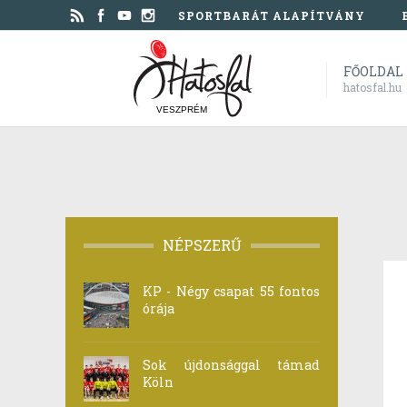
SPORTBARÁT ALAPÍTVÁNY
FŐOLDAL
hatosfal.hu
VESZPRÉM
NÉPSZERŰ
KP - Négy csapat 55 fontos
órája
Sok újdonsággal támad
Köln