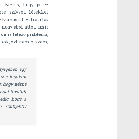
n. Biztos, hogy jó ez
e szívvel, lélekkel
 kurvaélet. Félreértés
nagyjából attól, amit
on is létező probléma
,
y sok, ezt nem hiszem,
ényegében egy
az a fogalom
s: hogy nézne
máját hivatott
edig, hogy a
en szubjektív