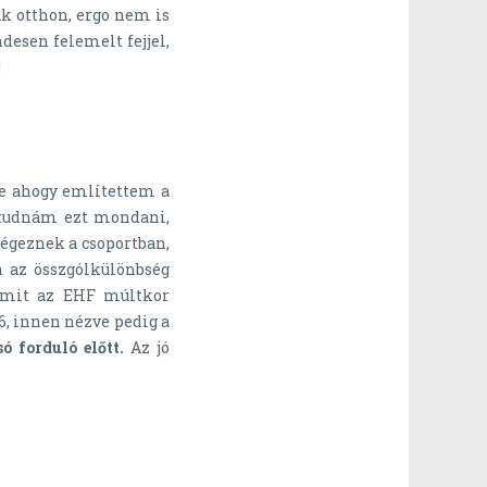
nak otthon, ergo nem is
desen felemelt fejjel,
!
e ahogy említettem a
l tudnám ezt mondani,
végeznek a csoportban,
a az összgólkülönbség
 amit az EHF múltkor
, innen nézve pedig a
 forduló előtt.
Az jó