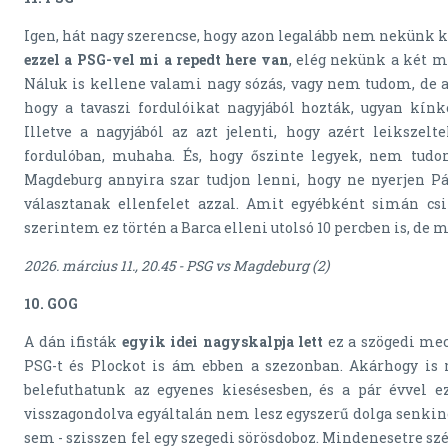
Igen, hát nagy szerencse, hogy azon legalább nem nekünk k
ezzel a PSG-vel mi a repedt here van
, elég nekünk a két m
Náluk is kellene valami nagy sózás, vagy nem tudom, de az
hogy a tavaszi fordulóikat nagyjából hozták, ugyan kínk
Illetve a nagyjából az azt jelenti, hogy azért leikszelt
fordulóban, muhaha. És, hogy őszinte legyek, nem tudo
Magdeburg annyira szar tudjon lenni, hogy ne nyerjen P
választanak ellenfelet azzal. Amit egyébként simán csi
szerintem ez történ a Barca elleni utolsó 10 percben is, de m
2026. március 11., 20.45 - PSG vs Magdeburg (2)
10. GOG
A dán ifisták
egyik idei nagyskalpja lett
ez a szögedi mec
PSG-t és Plockot is ám ebben a szezonban. Akárhogy is 
belefuthatunk az egyenes kiesésesben, és a pár évvel e
visszagondolva egyáltalán nem lesz egyszerű dolga senkin
sem - szisszen fel egy szegedi sörösdoboz. Mindenesetre szé