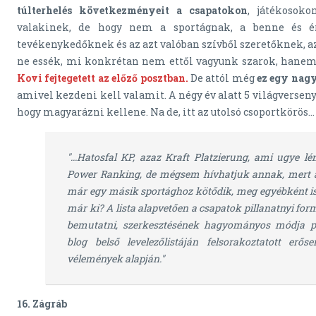
túlterhelés következményeit a csapatokon
, játékosoko
valakinek, de hogy nem a sportágnak, a benne és ért
tevékenykedőknek és az azt valóban szívből szeretőknek, az
ne essék, mi konkrétan nem ettől vagyunk szarok, hanem 
Kovi fejtegetett az előző posztban.
De attól még
ez egy nagy
amivel kezdeni kell valamit. A négy év alatt 5 világversen
hogy magyarázni kellene. Na de, itt az utolsó csoportkörös...
"...Hatosfal KP, azaz Kraft Platzierung, ami ugye l
Power Ranking, de mégsem hívhatjuk annak, mert 
már egy másik sportághoz kötődik, meg egyébként i
már ki? A lista alapvetően a csapatok pillanatnyi for
bemutatni, szerkesztésének hagyományos módja p
blog belső levelezőlistáján felsorakoztatott erős
vélemények alapján."
16. Zágráb