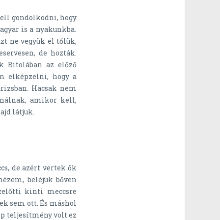
ell gondolkodni, hogy
agyar is a nyakunkba.
t ne vegyük el tőlük,
eservesen, de hozták.
ek Bitolában az előző
m elképzelni, hogy a
árizsban. Hacsak nem
nálnak, amikor kell,
ajd látjuk.
cs, de azért vertek ők
nézem, beléjük bőven
zelőtti kinti meccsre
ek sem ott. És máshol
p teljesítmény volt ez