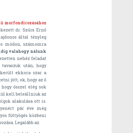
mű morfondírozásához
ezett dr. Szűcs Ernő
lajdonos által tényleg
tes módon, számomra
ndig valahogy nálunk
jezetten nehéz feladat
 tavaszuk után, hogy
került ekkora szar a
tni jött, ok, hogy az ő
hogy ősszel elég sok
kül kell beleállniuk az
gok alakulása ott is.
ilyenért pár éve még
nyos füttyögés közbeni
vozása. Legalább az.