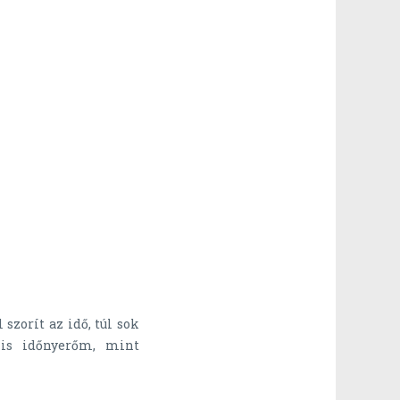
 szorít az idő, túl sok
is időnyerőm, mint