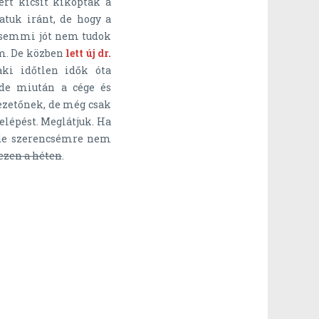
rt kicsit kikoptak a
atuk iránt, de hogy a
n semmi jót nem tudok
m. De közben
lett új dr.
i időtlen idők óta
 de miután a cége és
ezetőnek, de még csak
lépést. Meglátjuk. Ha
, de szerencsémre nem
 ezen a héten
.