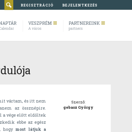
REGISZTRÁCIÓ
BEJELENTKEZÉS
NAPTÁR
VESZPRÉM
PARTNEREINK
Calendar
A város
partners
dulója
it vártam, és itt nem
Szerző:
gebasz György
hanem az össznépire.
 a vége előtt eldőltek
szkedik ebbe az egész
i, hogy
most látjuk a