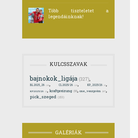
Több tiszteletet a
legendáinknak!
KULCSSZAVAK
bajnokok_ligája
,
(327)
,
,
,
BL2025_26
CL2025/26
KP_2025/26
(25)
(23)
(9)
,
,
,
kraftpreizung
one_veszprém
(99)
KP2025/26
(47)
(3)
pick_szeged
(153)
GALÉRIÁK