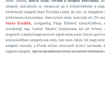
Nem tudom,
merre indul tovább a szögedi kézilabda,
me
szögedi szerzőink is, valamint az ő érdeklődésük a csap
következő szögedi busz Plockba indul, az tuti, és ezügybe
előzetesen elmondani. Szerintem nem nyernek ott. Ott se
Szűcs Ernőjük,
mégpedig Papp Edward személyében, ak
elnökségi tag, Csányi Sándor bizalmasa, ha jól értem,
alapvető irányultsága szerint egyáltalán nem tűnik sportv
különösebben szegedinek sem, hát nem látok túl nagy előre
szögedi lennék, a Plock elleni meccstől kicsit tartanék
vagyok szegedi,
így én az aalborg elleni meccstől tarthatok