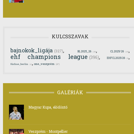
KULCSSZAVAK
bajnokok_ligája
,
,
,
(327)
BL2025_26
CL2025/26
(25)
(23)
ehf champions league
,
,
(396)
EHFCL2025/26
(9)
,
one_veszprém
füchse_berlin
(47)
(4)
GALÉRIÁK
Magyar Kupa, elődöntő
Veszprém - Montpellier