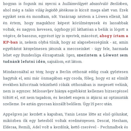
hogyan is fogunk mi nyerni a
hullámvölgyét abszolváló Berlin
ben,
ahol még a
talán világ legjobb játékosa
is kicsit maga alatt van. Ezek
egyikét sem én mondtam, sőt. Vasárnap néztem a Löwen ellenit, hát
én értem, hogy magukhoz képest körülményesek és lassabbak
voltak, és nagyon kevesen, úgyhogy jól láthatóan a belük is lógott a
végére, de basszus, egyrészt így is nyertek, másrészt,
ahogy írtam a
KP-ban
is, nekem olybá tűnik, hogy az alapsebességünk - az, amin
egyébként kényelmesen játszuk a meccseinket - úgy fele, harmada
lehet egy Bundesliga élcsapatnak. Igen,
szerintem a Löwent sem
tudnánk lefutni idén
, sajnálom, ezt látom.
Mindazonáltal az tény, hogy a Berlin otthonát eddig csak győztesen
hagytuk el, ami már önmagában egy csoda, főleg, hogy ez az elmúlt
években kiforrtnak tekinthető rókák otthonában is megesett velünk,
nem is egyszer. Milosavljev hiánya egyébként kellemes bizsergéssel
töltött el, ezt nem tagadom, és kezdett engem is átjárni az optimisták
szelleme. De aztán gyorsan kiszállt belőlem. Úgy 15 perc után.
Appelgren jar kezdett a kapuban, Yanis Lenne lőtte az első gólunkat,
miközben ők egy hetesből voltak eredményesen. Descat, Hesham,
Elderaa, Remili, Adel volt a kezdőnk, kettő cserével - Pechmalbek és