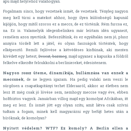
apu majd helyrehoz valahogyan.
Fogalmam sincs, hogy vezetnek ismét, de vezetnek. Tényleg nagyon
meg kell túrni a matekot ahhoz, hogy ilyen különbségű kapunál
kijöjjön, hogy mitől szoros ez a meccs, de ez történik. Rém furcsa ez,
na. Ez is. Valamelyik idegenbelinken már leírtam idén ugyanezt,
remélem azon nyertünk. Befeszültünk, és ez egyáltalán nem jó, plusz
annyira tördelt lett a játél, és olyan faszságok történtek, hogy
elképesztő. Remili fejlövése a kétvédéses kisfiúnak, aki menten
kivédett egy hetest,
Descat, bazmeg
, majd ugyanez a kapuska a földről
felkelve elkezdte felcukkolni a berliniereket, édesistenem.
Nagyon rossz üteme, dinamikája, hullámzása van ennek a
meccsnek,
de ne legyen igazam. Ha pedig valaki nem veszi le
sürgősen a csapatkapitányi terhet Elderaaról, akkor az életben nem
lesz itt még csak jó lövése sem, nemhogy meccse vagy éve, ebben
holtbiztos vagyok. Januárban villog majd egy komolyat Afrikában, itt
meg ez lesz. És ismét jött egy olyan szitu, amit látva csak szívni
tudtam a fogam, minek kell magyarázni egy befújt hetes után a
bíróknak, de komolyan?
Nyitott védelem? WTF? Ez komoly? A Berlin ellen a