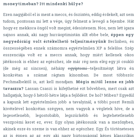
moneytimeban? Itt mindenki hülye?
Ezen nagyjából el is ment a meccs, és őszintén, eddig érdekelt, azt sem
tudom, pontosan mi lett a vége, úgy felment a levegő a fejembe. Hát
hogy ez mekkora öngól volt megint, édesistenem. Nos, nem lett igaza
sajnos annak, aki nagy hurráoptimistán állt ebbe bele,
éppen egy
negyedóráig volt értékelhető teljesítményünk
Berlinben, és
összességében ennek számomra egyértelműen XP a felelőse. Szép
esszenciája volt ez a meccs annak, hogy miért kellenek okos
játékosok is ehhez az egészhez, ide már rég nem elég egy jó csukló
(de még az sincsen), néhány
egyiptomi
teljesítményt látva én
konkrétan a számat rágtam kínomban. De most többször
Pechmalbektől is, azt kell mondjam.
Mégis mitől lenne ez jobb
tavaszra?
Lassan Csaszi is kifejthetné ezt bővebben, mert csak azt
hallgatjuk, hogy ő hétről-hétre látja a fejlődést. De hol? Miben? Egyedül
a kapunk lett egyértelműen jobb a tavalyinál, a többi poszt Remili
kivételével konkrétan szégyen, nem vagyok a végletek híve, de a
legesetlenebb, legostobább, legszürkébb és legtehetetlenebb
veszprémi keret ez, ever. Egy olyan játékosunk van a mezőnyben,
akinek esze és szeme is van ehhez az egészhez. Egy. És történetesen
az is éppen az az egy, aki nagy biztonsággal képes klasszikus