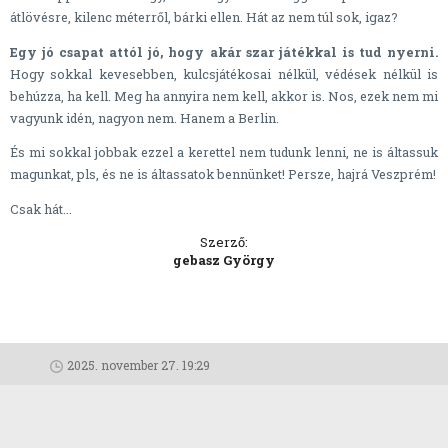
átlövésre, kilenc méterről, bárki ellen. Hát az nem túl sok, igaz?
Egy jó csapat attól jó, hogy akár szar játékkal is tud nyerni.
Hogy sokkal kevesebben, kulcsjátékosai nélkül, védések nélkül is
behúzza, ha kell. Meg ha annyira nem kell, akkor is. Nos, ezek nem mi
vagyunk idén, nagyon nem. Hanem a Berlin.
És mi sokkal jobbak ezzel a kerettel nem tudunk lenni, ne is áltassuk
magunkat, pls, és ne is áltassatok bennünket! Persze, hajrá Veszprém!
Csak hát...
Szerző:
gebasz György
2025. november 27. 19:29