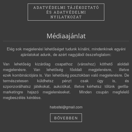
ADATVÉDELMI TÁJÉKOZTATÓ
ÉS ADATVÉDELMI
NYILATKOZAT
Médiaajánlat
Elég sok megjelenési lehetőséget tudunk kínálni, mindenkinek egyéni
ajánlatokat adunk, de azért nagyjából összefoglalom:
Van lehetőség kizárólag csapathoz (városhoz) köthető aloldali
megjelenésre. Van lehetőség főoldali megjelenésre, illetve
ezek kombinációjára is. Van lehetőség posztokban való megjelenésre. De
természetesen küldhetsz pénzt csak úgy is, és
szponzorálhatsz játékokat, aukciókat, illetve kérhetsz tőlünk gerilla-
marketingre hajazó megjelenéseket. Minden csupán megfelelő
megbeszélés kérdése.
hatosfal@gmail.com
BŐVEBBEN