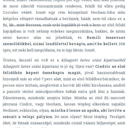
de most sikerült visszazárnunk rendesen, felállt fal ellen pedig
Corrales védett. Ismét egy rém könnyelmű Hesham-hiba után
kétgólos előnyért támadhatnak a berliniek, hááát, nem túl okos ez a
fiú,
kb., mint Borozan, csak neki legalább jó volt a keze
az első félidő
hajrájában is volt néhány érdekes megmozdulása, bakker, de aztán
némi kavarc után mi jöhettünk, és
Remili összevont
szemöldökkel, óriási lendülettel bevágta, amit be kellett.
Hát
igen, ezt neki kell megoldania, én is úgy látom. Ismét.
Úristen, iksznél mi volt ez a
kihagyott hetes utáni kipattanóból
kihagyott hetes utáni kipattanó
, te jó ég. Ilyen van?
Cindric az első
félidőhöz képest összekapta magát,
jóval hasznosabbnak
bizonyult már az első 7 perc alatt, mint az első félidőben bármikor, de
persze mire leírtam, megtörtént a horvát idő előtti kirohanása, amiből
a passzív utolsó másodpercében tudtak extra gólt lőni a hazaiak.
Édesistenem, mindenki annyira hülye. Mintha az első BL-meccsét
játszaná Cindric, vagy Hesham, lassan tényleg elkezdem sajnálni
Nedimet, esküszöm, olyan,
mintha ő lenne az apuka, aki levitte a
srácait a telepi pályára.
De nem olyan? Most tényleg. Terelgeti
őket, de futnak szanaszéjjel, mindenki csinál valami hülyeséget, amit