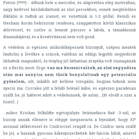
Petrus (!!!!!!!!) - álltunk bele a meccsbe, és alapvetően elég motiváltan,
nagy kedvvel kézilabdáztunk az első percekben, ennek megfelelően
diktálni is tudtuk az iramot, és vezettünk is 1-2 góllal. Remili és
Hesham korán beköszönt rendesen, szaggatotton kívüli klasszikus
átlövéssel, és szélre is lement párszor a labda, a támadásunk
dinamikájával, és a kreativitással nem volt gond.
A védelem is egészen működőképesnek bizonyult, szépen mentek
faultolni a lövőkre a srácok, valóban az eddigi legjobb negyedórát
láthattuk magunktól, és tényleg jól láthatóan árnyéka volt önmagának
ez a Berlin most. Ergo
van ma keresnivalónk, az első negyedóra
után már annyira nem tűnik bonyolultnak egy potenciális
győzelem,
sőt, inkább azt kellene vizsgálni, hogyan tudunk nem
nyerni ma. Corrales jött a félidő felénél kábé, és egészen parádésan
szállt be, jó hátteret adott a védelemnek, de aztán....(itt elvált a szar a
fostól...)
...mikor Krickau felküldte egészpályás letámadásra fiait -3-nál, az
bizony annak ellenére is eléggé megzavarta a fejeinket, hogy XP
azonnal időkéréssel és Cindriccsel reagált rá. De Cindric nem szállt
be jól, a hazaiak gyorsan kikényszerítettek két-három hibát, amivel