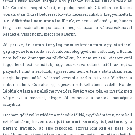
ismét a nyakunkban lihegtek, a 22. percben 13:14-nél álltak a felek, és
bár Corrales megint védett, mi pedig mentünk 7:6 ellen, de Descat
vonala után Gidsel betörését követő hetessel inkább kiegyenlítettek.
XP időkérései nem annyira ülnek,
ez nem a véleményem, hanem
tény, nem számoltam pontosan meg, de azzal a válaszreakcióval
kezdett el visszajönni meccsbe a Berlin.
Jó, persze,
én aztán tényleg nem számítottam egy start-cél
gigagyőzelemre,
de azért valóban elég gyehena volt eddig a Berlin,
nem kellene önmagunkat tökönbökni, ha nem muszáj. Viszont ettől
függetlenül ezt csináltuk, úgy összezavarodtunk attól az egész
pályástól, mint a serdülők, egyszerűen nem értem a statisztikát sem,
mégis hogyan tud két védéssel vezetni a Berlin 19:18-ra a félidőben, a
mikor nálunk Corrales (5) egészen értékelhetően védett. Na de,
lépjünk vissza az első negyedóra ösvényére,
pls, és nyerjük meg
végre ezt a meccset, eléggé jól jönnének a pontok, maradjunk
annyiban.
Hesham góljával kezdődött a második félidő, egyébként igen, nem kell
ezt túlcifrázni, hiszen
nem jött semmi komoly teljesítmény a
berlini kapuból
az első félidőben, szóval lőni kell és kész. Na
tessék, mikor rámentettem, rögtön jött egy védés, ami után jöhettek,