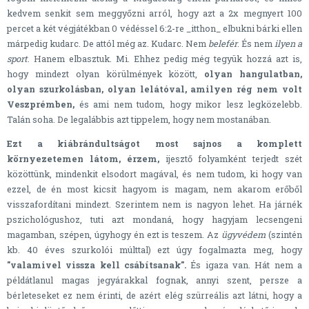
kedvem senkit sem meggyőzni arról, hogy azt a 2x megnyert 100
percet a két végjátékban 0 védéssel 6:2-re _itthon_ elbukni bárki ellen
márpedig kudarc. De attól még az. Kudarc. Nem
belefér
. És nem
ilyen a
sport
. Hanem elbasztuk. Mi. Ehhez pedig még tegyük hozzá azt is,
hogy mindezt olyan körülmények között,
olyan hangulatban,
olyan szurkolásban, olyan lelátóval, amilyen rég nem volt
Veszprémben,
és ami nem tudom, hogy mikor lesz legközelebb.
Talán soha. De legalábbis azt tippelem, hogy nem mostanában.
Ezt a kiábrándultságot most sajnos a komplett
környezetemen látom, érzem,
ijesztő folyamként terjedt szét
közöttünk, mindenkit elsodort magával, és nem tudom, ki hogy van
ezzel, de én most kicsit hagyom is magam, nem akarom erőből
visszafordítani mindezt. Szerintem nem is nagyon lehet. Ha járnék
pszichológushoz, tuti azt mondaná, hogy hagyjam lecsengeni
magamban, szépen, úgyhogy én ezt is teszem. Az
ügyvédem
(szintén
kb. 40 éves szurkolói múlttal) ezt úgy fogalmazta meg, hogy
"valamivel vissza kell csábítsanak".
És igaza van. Hát nem a
példátlanul magas jegyárakkal fognak, annyi szent, persze a
bérleteseket ez nem érinti, de azért elég szürreális azt látni, hogy a