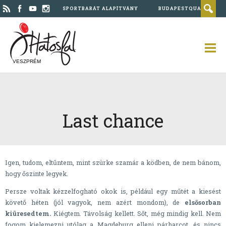
SPORTBARÁT ALAPÍTVÁNY
BUDAPESTQUAD
VESZPRÉM
Last chance
Igen, tudom, eltűntem, mint szürke szamár a ködben, de nem bánom,
hogy őszinte legyek.
Persze voltak kézzelfogható okok is, például egy műtét a kiesést
követő héten (jól vagyok, nem azért mondom), de
elsősorban
kiüresedtem.
Kiégtem. Távolság kellett. Sőt, még mindig kell. Nem
fogom kielemezni utólag a Magdeburg elleni párharcot, és nincs