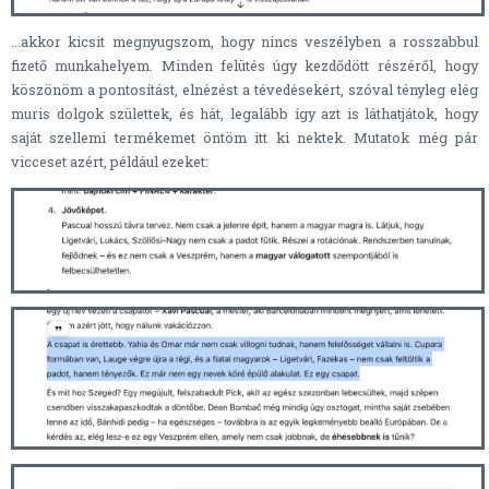
...akkor kicsit megnyugszom, hogy nincs veszélyben a rosszabbul
fizető munkahelyem. Minden felütés úgy kezdődött részéről, hogy
köszönöm a pontosítást, elnézést a tévedésekért, szóval tényleg elég
muris dolgok születtek, és hát, legalább így azt is láthatjátok, hogy
saját szellemi termékemet öntöm itt ki nektek. Mutatok még pár
vicceset azért, például ezeket: