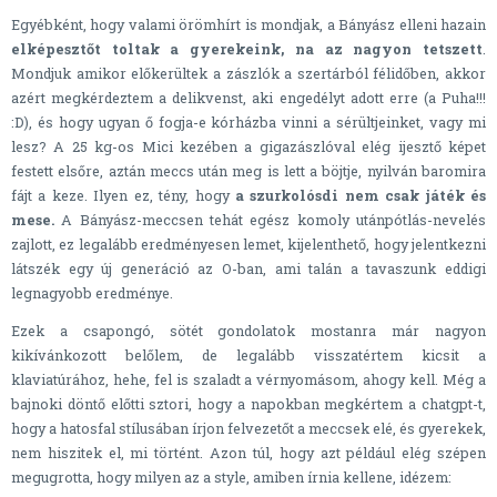
Egyébként, hogy valami örömhírt is mondjak, a Bányász elleni hazain
elképesztőt toltak a gyerekeink, na az nagyon tetszett
.
Mondjuk amikor előkerültek a zászlók a szertárból félidőben, akkor
azért megkérdeztem a delikvenst, aki engedélyt adott erre (a Puha!!!
:D), és hogy ugyan ő fogja-e kórházba vinni a sérültjeinket, vagy mi
lesz? A 25 kg-os Mici kezében a gigazászlóval elég ijesztő képet
festett elsőre, aztán meccs után meg is lett a böjtje, nyilván baromira
fájt a keze. Ilyen ez, tény, hogy
a szurkolósdi nem csak játék és
mese.
A Bányász-meccsen tehát egész komoly utánpótlás-nevelés
zajlott, ez legalább eredményesen lemet, kijelenthető, hogy jelentkezni
látszék egy új generáció az O-ban, ami talán a tavaszunk eddigi
legnagyobb eredménye.
Ezek a csapongó, sötét gondolatok mostanra már nagyon
kikívánkozott belőlem, de legalább visszatértem kicsit a
klaviatúrához, hehe, fel is szaladt a vérnyomásom, ahogy kell. Még a
bajnoki döntő előtti sztori, hogy a napokban megkértem a chatgpt-t,
hogy a hatosfal stílusában írjon felvezetőt a meccsek elé, és gyerekek,
nem hiszitek el, mi történt. Azon túl, hogy azt például elég szépen
megugrotta, hogy milyen az a style, amiben írnia kellene, idézem: