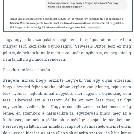
...úgyhogy a közszolgálatot megtettem, felvilágosítottam az AI-t a
magyar férfi kézilabda bajnokságról. Szívesen! Biztos lesz ez még
jobb is, de nekem komoly melóm volt már ennyiben is, és még mindig
nem tanult meg mindent rendesen.
És akkor mi lesz a döntőn.
Fingom nincs, hogy őszinte legyek.
Van egy olyan érzésem,
hogy a Szeged fejben sokkal jobban képben van jelenleg, rajtuk nem
lesz nyomás, rajtunk annál nagyobb, mert ugyan a bajnokság sem
teszi sikeressé ezt a szezont, de ha ez sem lesz meg, az úgy
egyszerűen védhetetlen. Nagyon csodálkoznék, ha két meccs elég
lenne, én számítok a harmadikra is, egyszerűen nincs meg az a
különbség, aminek a játékosok minősége alapján lennie kellene.
Persze régen láttuk már mindkét csapatot értelmezhető ellenfél ellen,
de a Szeged kiesése a Barca ellen volt annyira szoros - és hát a kupát