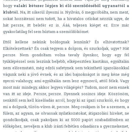
hogy
valaki kétszer lépjen ki élő szerződéséből ugyanattól a
klubtól.
Na, itt sikerül ilyesmi is. Nyilván, ő megpróbálta, nem ment,
sokat hozzátenni nem tudott, ha a hivatalos célokat nézzük ugye, de
hát persze, itt belefér ez is. Ááá, teljesen kiéget ez. Erre már
gyakorlatilag fel sem húztam a szemöldökömet.
Ettől kellene nekünk boldognak lennünk? És elhivatottnak?
Elkötelezettnek? Én csak tegyem a dolgom, és szurkoljak, ugye? Hát
persze. Nem gondoltam volna tavaly ilyenkor, hogy egy fél
tyúklépéssel sem leszünk beljebb, elképesztően kaotikus, egyáltalán
nem előremutató, még edzői safetynek sem tekinthető igazolásokkal
vágunk neki a jövő évnek, és az idei bajnokságot is meg kéne még
nyerni valahogy, ami egyáltalán nem lesz egyszerű, attól félek. Vagy
most már mindegy, akkor legyen világégés? Tudom, most nem ennek
van itt az ideje. Persze, persze. Ilyennek sosincs ideje. Köszönöm,
senkitől sem kell kiselőadás arról, hogy ki az igazi szurkoló, és hogy
mi a dolgunk, tűzön-vízen át, persze. Meg csukjam is be a szemem, a
fülem, az agyam, ne olvassak nyilatkozatokat, átigazolási híreket, ne
gondolkodjak, csak pakoljam ki az 5000 papírt szabadidőmben az
élőképhez, neveljem a klub iránti feltétlen odaadásra a gyermekemet,