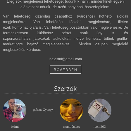
Elég sok megjelenési lehetőséget tudunk kínálni, mindenkinek egyéni
ajánlatokat adunk, de azért nagyjából összefoglalom:
Van lehetőség kizárólag csapathoz (városhoz) köthető aloldali
megjelenésre. Van lehetőség főoldali megjelenésre, illetve
ezek kombinációjára is. Van lehetőség posztokban való megjelenésre. De
természetesen küldhetsz pénzt csak úgy is, és
szponzorálhatsz játékokat, aukciókat, illetve kérhetsz tőlünk gerilla-
marketingre hajazó megjelenéseket. Minden csupán megfelelő
megbeszélés kérdése.
hatosfal@gmail.com
BŐVEBBEN
Szerzők
gebasz György
björni
momirCsilics
room303