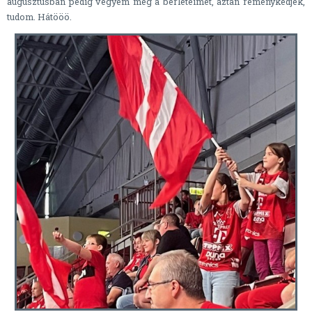
augusztusban pedig vegyem meg a bérleteimet, aztán reménykedjek,
tudom. Hátööö.