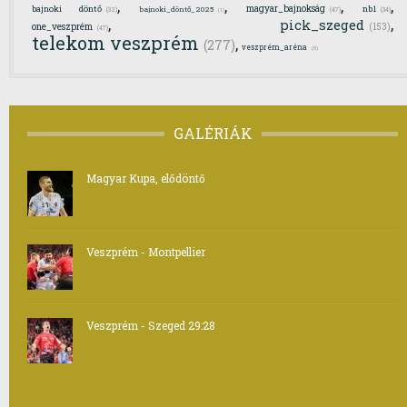
,
,
,
,
magyar_bajnokság
bajnoki döntő
nb1
bajnoki_döntő_2025
(32)
(47)
(34)
(1)
,
,
pick_szeged
one_veszprém
(153)
(47)
telekom veszprém
,
(277)
veszprém_aréna
(5)
GALÉRIÁK
Magyar Kupa, elődöntő
Veszprém - Montpellier
Veszprém - Szeged 29:28