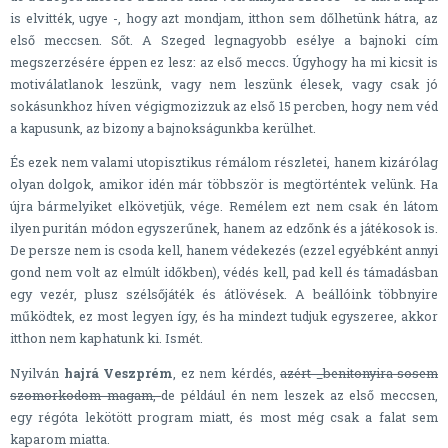
is elvitték, ugye -, hogy azt mondjam, itthon sem dőlhetünk hátra, az
első meccsen. Sőt. A Szeged legnagyobb esélye a bajnoki cím
megszerzésére éppen ez lesz: az első meccs. Úgyhogy ha mi kicsit is
motiválatlanok leszünk, vagy nem leszünk élesek, vagy csak jó
sokásunkhoz híven végigmozizzuk az első 15 percben, hogy nem véd
a kapusunk, az bizony a bajnokságunkba kerülhet.
És ezek nem valami utopisztikus rémálom részletei, hanem kizárólag
olyan dolgok, amikor idén már többször is megtörténtek velünk. Ha
újra bármelyiket elkövetjük, vége. Remélem ezt nem csak én látom
ilyen puritán módon egyszerűnek, hanem az edzőnk és a játékosok is.
De persze nem is csoda kell, hanem védekezés (ezzel egyébként annyi
gond nem volt az elmúlt időkben), védés kell, pad kell és támadásban
egy vezér, plusz szélsőjáték és átlövések. A beállóink többnyire
működtek, ez most legyen így, és ha mindezt tudjuk egyszeree, akkor
itthon nem kaphatunk ki. Ismét.
Nyilván
hajrá Veszprém
, ez nem kérdés,
azért _benitonyira sosem
szomorkodom magam,
de például én nem leszek az első meccsen,
egy régóta lekötött program miatt, és most még csak a falat sem
kaparom miatta.