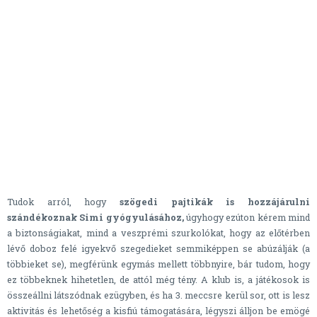
Tudok arról, hogy
szögedi pajtikák is hozzájárulni
szándékoznak Simi gyógyulásához,
úgyhogy ezúton kérem mind
a biztonságiakat, mind a veszprémi szurkolókat, hogy az előtérben
lévő doboz felé igyekvő szegedieket semmiképpen se abúzálják (a
többieket se), megférünk egymás mellett többnyire, bár tudom, hogy
ez többeknek hihetetlen, de attól még tény. A klub is, a játékosok is
összeállni látszódnak ezügyben, és ha 3. meccsre kerül sor, ott is lesz
aktivitás és lehetőség a kisfiú támogatására, légyszi álljon be emögé