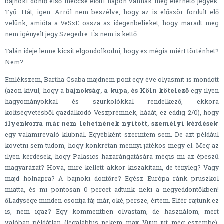
bajnoki döntő első meccse előtti napon vannak még elérhető jegyek.
Tyű. Hát, igen. Arról nem beszélve, hogy az is először fordult elő
velünk, amióta a VeSzE ossza az idegenbelieket, hogy maradt meg
nem igényelt jegy Szegedre. És nem is kettő.
Talán ideje lenne kicsit elgondolkodni, hogy ez mégis miért történhet?
Nem?
Emlékszem, Bartha Csaba majdnem pont egy éve olyasmit is mondott
(azon kívül, hogy a
bajnokság, a kupa, és Köln kötelező
egy ilyen
hagyományokkal és szurkolókkal rendelkező, ekkora
költségvetésből gazdálkodó Veszprémnek, hááát, ez eddig 2/0), hogy
ilyenkorra már nem lehetnének nyitott, személyi kérdések
egy valamirevaló klubnál. Egyébként szerintem sem. De azt például
követni sem tudom, hogy konkrétan mennyi játékos megy el. Meg az
ilyen kérdések, hogy Palasics hazarángatására mégis mi az épeszű
magyarázat? Hova, mire kellett akkor kiszakítani, de tényleg? Vagy
majd holnapra? A bajnoki döntőre? Egész Európa ránk prüszköl
miatta, és mi pontosan 0 percet adtunk neki a negyeddöntőkben!
őLadysége minden csontja fáj már, oké, persze, értem. Elfér rajtunk ez
is, nem igaz? Egy kommentben olvastam, de használom, mert
valóban példátlan (legalábbis nekem max Vujin jut még eszembe),