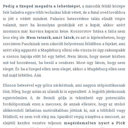
Pedig a Szeged megadta a lehetőséget,
a második félidő közepe
felé haladva egyre több technikai hibát vétett, de a fiatal svéd továbbra
is jött s védett mindent. Palasics hetesvédése talán elindít végre
valamit, mert ha komolyan gondoljuk ezt a kupát, akkor azért
mostanra már kurvára kaparni kéne. Koszorotov futása a falra nem
lesz elég ide.
Nem tetszik, amit látok,
és azt is kijelenthetem, hogy
szerintem Paszkinak nem sikerült helyretenni félidőben a fejeket, ami
azért elég aggasztó a Magdeburg elleni oda-vissza és úgy cakumpakk
a szezon hajrája előtt bő egy héttel. Nem látom, hogy menet közben
mit tud hozzátenni, ha besül a rendszer. Most úgy látom, hogy nem
eleget. És ha a Szeged ellen nem eleget, akkor a Magdeburg ellen sem
tud majd feltétlen. Ááá.
Elisson hetesével egy gólra zárkóztunk, ami nagyon utópisztikusnak
tűnt, főleg, hogy aztán az izlandi ki is egyenlített. A legjobb játékosunk
egyértelműen ő, de Remili gólja is tekinthető egy potenciális
fordulópontnak ezen a meccsen, de annak ellenére, hogy az utolsó
időkérésből láthatóan motiváltabban jöttünk ki, mit a többiből vagy
félidőről, ez nem volt elég ma. Igazából végig irányítva a meccset, az
elejétől kezdve vezetve teljesen
megérdemelten nyert a Pick