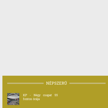
NÉPSZERŰ
KP - Négy csapat 55
fontos órája