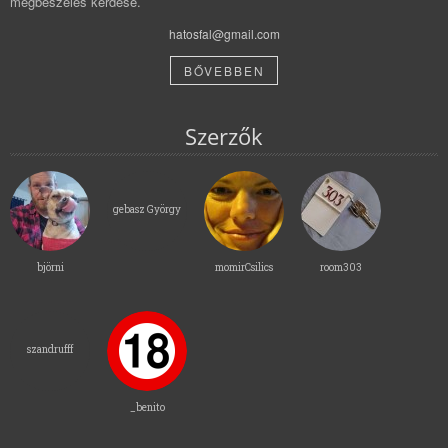
megbeszélés kérdése.
hatosfal@gmail.com
BŐVEBBEN
Szerzők
gebasz György
björni
momirCsilics
room303
szandrufff
_benito