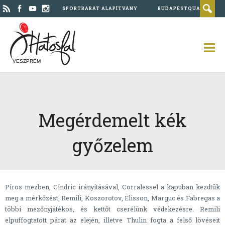
SPORTBARÁT ALAPÍTVÁNY
BUDAPESTQUAD
VESZPRÉM
Megérdemelt kék
győzelem
Piros mezben, Cindric irányításával, Corralessel a kapuban kezdtük
meg a mérkőzést, Remili, Koszorotov, Elisson, Marguc és Fabregas a
többi mezőnyjátékos, és kettőt cserélünk védekezésre. Remili
elpuffogtatott párat az elején, illetve Thulin fogta a felső lövéseit