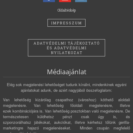
Oldaltérkép
IMPRESSZUM
ADATVÉDELMI TÁJÉKOZTATÓ
ÉS ADATVÉDELMI
NYILATKOZAT
Médiaajánlat
Elég sok megjelenési lehetőséget tudunk kínálni, mindenkinek egyéni
ajánlatokat adunk, de azért nagyjából összefoglalom:
Van lehetőség kizárólag csapathoz (városhoz) köthető aloldali
megjelenésre. Van lehetőség főoldali megjelenésre, illetve
ezek kombinációjára is. Van lehetőség posztokban való megjelenésre. De
természetesen küldhetsz pénzt csak úgy is, és
szponzorálhatsz játékokat, aukciókat, illetve kérhetsz tőlünk gerilla-
marketingre hajazó megjelenéseket. Minden csupán megfelelő