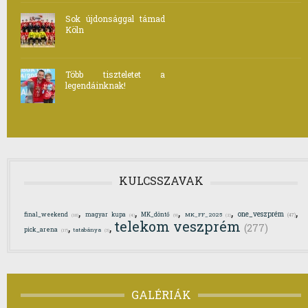
Sok újdonsággal támad
Köln
Több tiszteletet a
legendáinknak!
KULCSSZAVAK
,
,
,
,
,
one_veszprém
final_weekend
magyar kupa
MK_döntő
MK_FF_2025
(47)
(10)
(4)
(9)
(2)
telekom veszprém
,
,
(277)
pick_arena
tatabánya
(17)
(3)
GALÉRIÁK