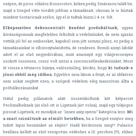
szépen, de piros oldalon Koszorotov, kéken pedig Smárason talált be,
majd a Szeged vitte tovább jobban a támadásait, okosan le is húztak
mindent Sostaricnak szélre, így el is tudtak húzni 1:4-re. Sőt.
Elképesztően dekoncentrált kezdést produkáltunk,
ugyan
kívánságomnak megfelelően feltoltuk a védelmünket, de nem igazán
vettük jól fel az embereket, kapuból sem jött semmi plusz, ez pedig a
támadásainkat is elbizonytalanította, de rendesen. Remili annyi labdát
adott el az első negyedórában, mint amennyit egy világversenyen
szokott összesen, rossz volt nézni a szerencsétlenkedésünket. Most
üt vissza a tétmeccs hiánya, valószínűleg, kérdés, hogy
ki tudunk-e
jönni ebből még időben.
Egyelőre nem látom a fényt, és az időkérés
sem sokat segített ezen, a szögedi védelem elég masszívan állta a
próbálkozásainkat.
Hátul pedig pillanatok alatt összetákoltunk két kétpercet
Pechmalbeknek (az első ott is Ligetnek járt volna), majd egy tökjogos
pirosat Ligetnek, ez mondjuk az
"innen szép nyerni"
kategória lesz.
Mi
a szart csináltunk az elmúlt hetekben,
ha a Szeged ennyire meg
tudott lepni bennünket az elején? Hadd kérdezzem meg!? Palasics
beállása kellett az első veszprémi védéshez a 15. percben (!!!), ehhez