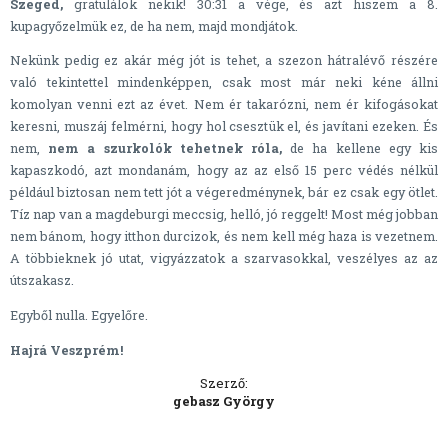
Szeged,
gratulálok nekik! 30:31 a vége, és azt hiszem a 8.
kupagyőzelmük ez, de ha nem, majd mondjátok.
Nekünk pedig ez akár még jót is tehet, a szezon hátralévő részére
való tekintettel mindenképpen, csak most már neki kéne állni
komolyan venni ezt az évet. Nem ér takarózni, nem ér kifogásokat
keresni, muszáj felmérni, hogy hol csesztük el, és javítani ezeken. És
nem,
nem a szurkolók tehetnek róla,
de ha kellene egy kis
kapaszkodó, azt mondanám, hogy az az első 15 perc védés nélkül
például biztosan nem tett jót a végeredménynek, bár ez csak egy ötlet.
Tíz nap van a magdeburgi meccsig, helló, jó reggelt! Most még jobban
nem bánom, hogy itthon durcizok, és nem kell még haza is vezetnem.
A többieknek jó utat, vigyázzatok a szarvasokkal, veszélyes az az
útszakasz.
Egyből nulla. Egyelőre.
Hajrá Veszprém!
Szerző:
gebasz György