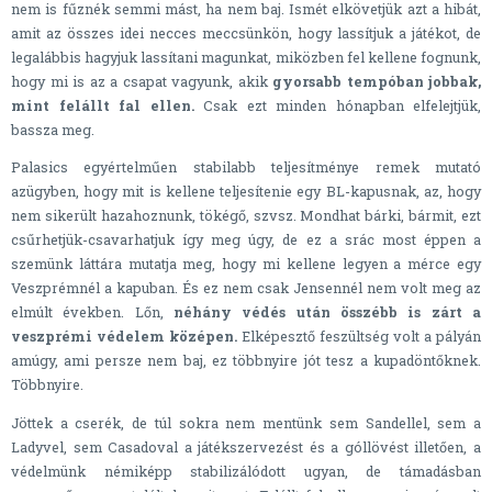
nem is fűznék semmi mást, ha nem baj. Ismét elkövetjük azt a hibát,
amit az összes idei necces meccsünkön, hogy lassítjuk a játékot, de
legalábbis hagyjuk lassítani magunkat, miközben fel kellene fognunk,
hogy mi is az a csapat vagyunk, akik
gyorsabb tempóban jobbak,
mint felállt fal ellen.
Csak ezt minden hónapban elfelejtjük,
bassza meg.
Palasics egyértelműen stabilabb teljesítménye remek mutató
azügyben, hogy mit is kellene teljesítenie egy BL-kapusnak, az, hogy
nem sikerült hazahoznunk, tökégő, szvsz. Mondhat bárki, bármit, ezt
csűrhetjük-csavarhatjuk így meg úgy, de ez a srác most éppen a
szemünk láttára mutatja meg, hogy mi kellene legyen a mérce egy
Veszprémnél a kapuban. És ez nem csak Jensennél nem volt meg az
elmúlt években. Lőn,
néhány védés után összébb is zárt a
veszprémi védelem középen.
Elképesztő feszültség volt a pályán
amúgy, ami persze nem baj, ez többnyire jót tesz a kupadöntőknek.
Többnyire.
Jöttek a cserék, de túl sokra nem mentünk sem Sandellel, sem a
Ladyvel, sem Casadoval a játékszervezést és a góllövést illetően, a
védelmünk némiképp stabilizálódott ugyan, de támadásban