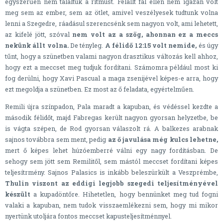
egyszerűen nem találtuk a ritmust. Felállt fal ellen nem igazán volt
meg sem az ember, sem az ötlet, amivel veszélyesek tudtunk volna
lenni a Szegedre, ráadásul szerencsénk sem nagyon volt, ami lehetett,
az kifelé jött, szóval
nem volt az a szög, ahonnan ez a meccs
nekünk állt volna.
De tényleg.
A félidő 12:15 volt nemide,
és úgy
tűnt, hogy a szünetben valami nagyon drasztikus változás kell ahhoz,
hogy ezt a meccset meg tudjuk fordítani. Számomra például most ki
fog derülni, hogy Xavi Pascual a maga zsenijével képes-e arra, hogy
ezt megoldja a szünetben. Ez most az ő feladata, egyértelműen.
Remili újra színpadon, Pala maradt a kapuban, és védéssel kezdte a
második félidőt, majd Fabregas került nagyon gyorsan helyzetbe, be
is vágta szépen, de Rod gyorsan válaszolt rá. A balkezes arabnak
sajnos továbbra sem ment, pedig
az ő javulása még kulcs lehetne,
mert ő képes lehet húzóemberré válni egy nagy fordításban. De
sehogy sem jött sem Remilitől, sem mástól meccset fordítani képes
teljesítrmény. Sajnos Palasics is inkább beleszürkült a Veszprémbe,
Thulin viszont az eddigi legjobb szegedi teljesítményével
készült
a kupadöntőre. Hihetetlen, hogy bennünket meg tud fogni
valaki a kapuban, nem tudok visszaemlékezni sem, hogy mi mikor
nyertünk utoljára fontos meccset kapusteljesítménnyel.