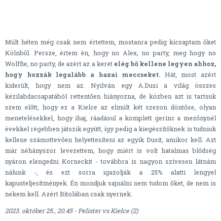
Múlt héten még csak nem értettem, mostanra pedig kicsaptam őket
Kölnből. Persze, értem én, hogy no Alex, no party, meg hogy no
Wolffie, no party, de azért az a keret
elég bő kellene legyen ahhoz,
hogy hozzák legalább a hazai meccseket.
Hát, most azért
kiderült, hogy nem az. Nyilván egy A.Dusi a világ összes
kézilabdacsapatából rettentően hiányozna, de közben azt is tartsuk
szem előtt, hogy ez a Kielce az elmúlt két szezon döntőse, olyan
menetelésekkel, hogy ihaj, ráadásul a komplett gerinc a mezőnynél
évekkel régebben játszik együtt, így pedig a kiegészítőknek is tudniuk
kellene számottevően helyettesíteni az egyik Dusit, amikor kell. Azt
már néhányszor levezettem, hogy miért is volt hatalmas blődség
nyáron elengedni Korneckit - továbbra is nagyon szívesen látnám
nálunk -, és ezt sorra igazolják a 25% alatti lengyel
kapusteljesítmények. Én mondjuk sajnálni nem tudom őket, de nem is
nekem kell. Azért Bitolában csak nyernek.
2023. október 25., 20.45 - Pelister vs Kielce (2)