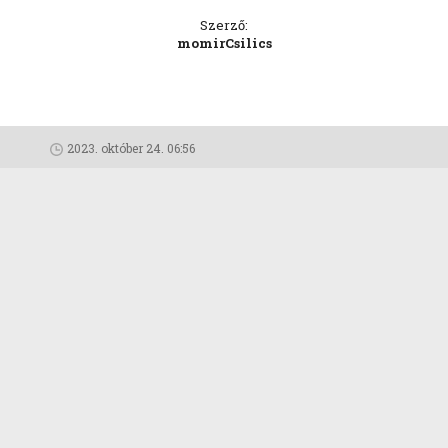
Szerző:
momirCsilics
2023. október 24. 06:56