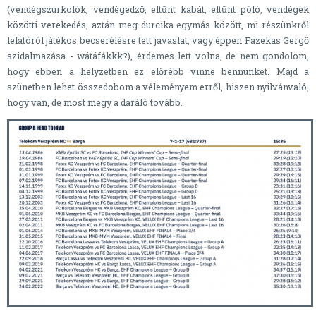
(vendégszurkolók, vendégedző, eltűnt kabát, eltűnt póló, vendégek
közötti verekedés, aztán meg durcika egymás között, mi részünkről
lelátóról játékos becserélésre tett javaslat, vagy éppen Fazekas Gergő
szidalmazása - wátáfákkk?), érdemes lett volna, de nem gondolom,
hogy ebben a helyzetben ez előrébb vinne bennünket. Majd a
szünetben lehet összedobom a véleményem erről, hiszen nyilvánvaló,
hogy van, de most megy a daráló tovább.