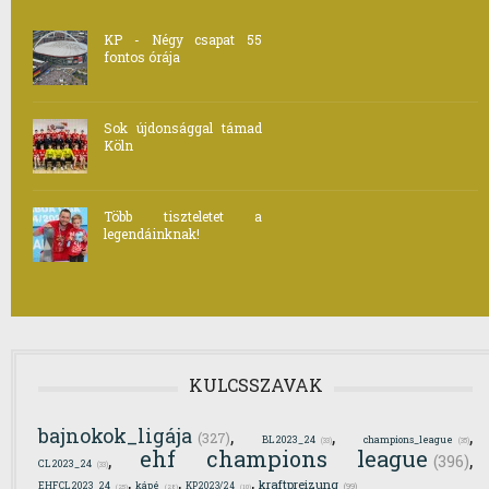
KP - Négy csapat 55
fontos órája
Sok újdonsággal támad
Köln
Több tiszteletet a
legendáinknak!
KULCSSZAVAK
bajnokok_ligája
,
,
,
(327)
BL2023_24
champions_league
(33)
(35)
ehf champions league
,
,
(396)
CL2023_24
(33)
,
,
,
kraftpreizung
EHFCL2023_24
kápé
KP2023/24
(99)
(25)
(28)
(10)