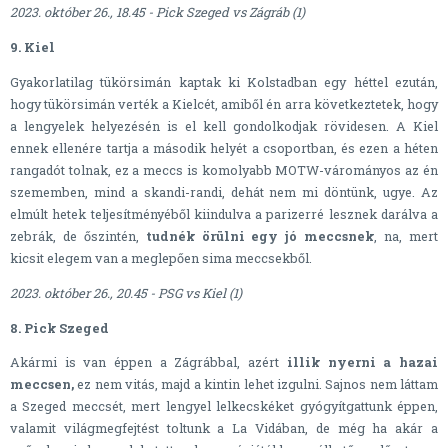
2023. október 26., 18.45 - Pick Szeged vs Zágráb (1)
9. Kiel
Gyakorlatilag tükörsimán kaptak ki Kolstadban egy héttel ezután,
hogy tükörsimán verték a Kielcét, amiből én arra következtetek, hogy
a lengyelek helyezésén is el kell gondolkodjak rövidesen. A Kiel
ennek ellenére tartja a második helyét a csoportban, és ezen a héten
rangadót tolnak, ez a meccs is komolyabb MOTW-várományos az én
szememben, mind a skandi-randi, dehát nem mi döntünk, ugye. Az
elmúlt hetek teljesítményéből kiindulva a parizerré lesznek darálva a
zebrák, de őszintén,
tudnék örülni egy jó meccsnek
, na, mert
kicsit elegem van a meglepően sima meccsekből.
2023. október 26., 20.45 - PSG vs Kiel (1)
8. Pick Szeged
Akármi is van éppen a Zágrábbal, azért
illik nyerni a hazai
meccsen,
ez nem vitás, majd a kintin lehet izgulni. Sajnos nem láttam
a Szeged meccsét, mert lengyel lelkecskéket gyógyítgattunk éppen,
valamit világmegfejtést toltunk a La Vidában, de még ha akár a