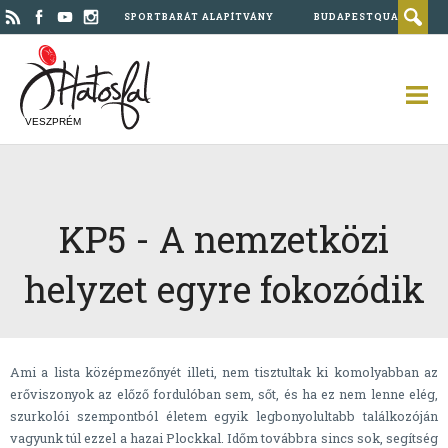
SPORTBARÁT ALAPÍTVÁNY
BUDAPESTQUAD
VESZPRÉM
KP5 - A nemzetközi
helyzet egyre fokozódik
Ami a lista középmezőnyét illeti, nem tisztultak ki komolyabban az
erőviszonyok az előző fordulóban sem, sőt, és ha ez nem lenne elég,
szurkolói szempontból életem egyik legbonyolultabb találkozóján
vagyunk túl ezzel a hazai Plockkal. Időm továbbra sincs sok, segítség