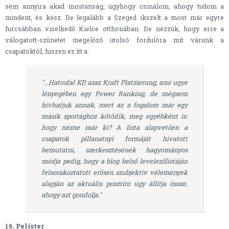
sem annyira akad mostanság, úgyhogy csinálom, ahogy tudom a
mindent, és kész. De legalább a Szeged ikszelt a most már egyre
furcsábban viselkedő Kielce otthonában. De nézzük, hogy erre a
válogatott-szünetet megelőző utolsó fordulóra mit várunk a
csapatoktól, hiszen ez itt a:
"...Hatosfal KP, azaz Kraft Platzierung, ami ugye
lényegében egy Power Ranking, de mégsem
hívhatjuk annak, mert az a fogalom már egy
másik sportághoz kötődik, meg egyébként is:
hogy nézne már ki? A lista alapvetően a
csapatok pillanatnyi formáját hivatott
bemutatni, szerkesztésének hagyományos
módja pedig, hogy a blog belső levelezőlistáján
felsorakoztatott erősen szubjektív vélemények
alapján az aktuális posztíró úgy állítja össze,
ahogy azt gondolja."
16. Pelister