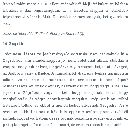
kivétel talán most a PSG elleni második félideji játékukat, miközben
hibátlan a dán bajnokságban, de a keretük alapján is stabilabb
teljesítményt várnék tőlük. Rettentő türelmes vagyok, két gyerekem
van!
2023. október 25., 18.45 - Aalborg vs Kolstad (2)
10. Zágráb
Rég nem látott teljesítmények egymás után
szakadnak ki a
Zágrábból, ami mindenképpen jó, nem véletlenül állnak stabilan a
csoport negyedik helyén, megelőzve olyan csapatokat, mint a Szeged,
az Aalborg vagy a Kielce. A második KP-ban egy lyukas garast nem
adtam volna erre a mondatra, de szerintem ti sem. Igaz?
Mindenesetre én örülök ennek, beszéltük is itt, hogy vagy le kellene
fejezni a Zágrábot, vagy el kell hogy induljanak, lehet, hogy
meghallották, és végre összekapták magukat. Szép, amit az utóbbi
hetekben toltak, és ebből a menetelésből érkeznek Szegedre. Az ő
szempontjukból sajnos a kékek is éppen bravúros pontszerzésből
jönnek, szóval várhatóan össze fognak feszülni a pozitív energiák, ez
pedig kilengeti a "jó meccs"-szenzort, de ez nem rossz hír nekünk!