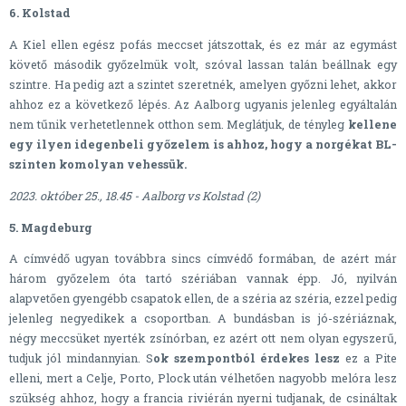
6. Kolstad
A Kiel ellen egész pofás meccset játszottak, és ez már az egymást
követő második győzelmük volt, szóval lassan talán beállnak egy
szintre. Ha pedig azt a szintet szeretnék, amelyen győzni lehet, akkor
ahhoz ez a következő lépés. Az Aalborg ugyanis jelenleg egyáltalán
nem tűnik verhetetlennek otthon sem. Meglátjuk, de tényleg
kellene
egy ilyen idegenbeli győzelem is ahhoz, hogy a norgékat BL-
szinten komolyan vehessük.
2023. október 25., 18.45 - Aalborg vs Kolstad (2)
5. Magdeburg
A címvédő ugyan továbbra sincs címvédő formában, de azért már
három győzelem óta tartó szériában vannak épp. Jó, nyilván
alapvetően gyengébb csapatok ellen, de a széria az széria, ezzel pedig
jelenleg negyedikek a csoportban. A bundásban is jó-szériáznak,
négy meccsüket nyerték zsínórban, ez azért ott nem olyan egyszerű,
tudjuk jól mindannyian. S
ok szempontból érdekes lesz
ez a Pite
elleni, mert a Celje, Porto, Plock után vélhetően nagyobb melóra lesz
szükség ahhoz, hogy a francia riviérán nyerni tudjanak, de csináltak