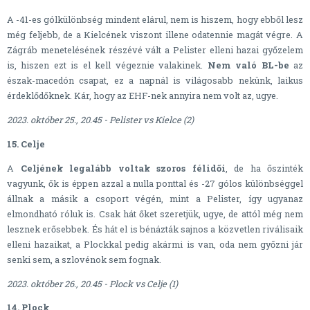
A -41-es gólkülönbség mindent elárul, nem is hiszem, hogy ebből lesz
még feljebb, de a Kielcének viszont illene odatennie magát végre. A
Zágráb menetelésének részévé vált a Pelister elleni hazai győzelem
is, hiszen ezt is el kell végeznie valakinek.
Nem való BL-be
az
észak-macedón csapat, ez a napnál is világosabb nekünk, laikus
érdeklődőknek. Kár, hogy az EHF-nek annyira nem volt az, ugye.
2023. október 25., 20.45 - Pelister vs Kielce (2)
15. Celje
A
Celjének legalább voltak szoros félidői
, de ha őszinték
vagyunk, ők is éppen azzal a nulla ponttal és -27 gólos különbséggel
állnak a másik a csoport végén, mint a Pelister, így ugyanaz
elmondható róluk is. Csak hát őket szeretjük, ugye, de attól még nem
lesznek erősebbek. És hát el is bénázták sajnos a közvetlen riválisaik
elleni hazaikat, a Plockkal pedig akármi is van, oda nem győzni jár
senki sem, a szlovénok sem fognak.
2023. október 26., 20.45 - Plock vs Celje (1)
14. Plock