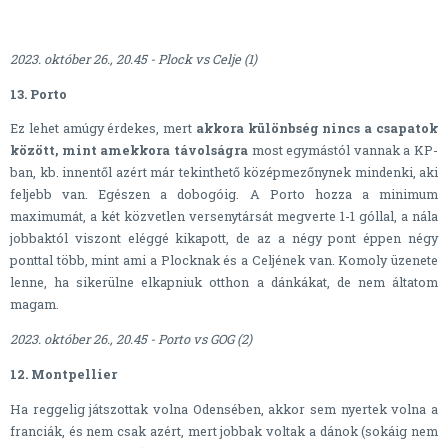
2023. október 26., 20.45 - Plock vs Celje (1)
13. Porto
Ez lehet amúgy érdekes, mert
akkora különbség nincs a csapatok
között, mint amekkora távolságra
most egymástól vannak a KP-
ban, kb. innentől azért már tekinthető középmezőnynek mindenki, aki
feljebb van. Egészen a dobogóig. A Porto hozza a minimum
maximumát, a két közvetlen versenytársát megverte 1-1 góllal, a nála
jobbaktól viszont eléggé kikapott, de az a négy pont éppen négy
ponttal több, mint ami a Plocknak és a Celjének van. Komoly üzenete
lenne, ha sikerülne elkapniuk otthon a dánkákat, de nem áltatom
magam.
2023. október 26., 20.45 - Porto vs GOG (2)
12. Montpellier
Ha reggelig játszottak volna Odensében, akkor sem nyertek volna a
franciák, és nem csak azért, mert jobbak voltak a dánok (sokáig nem