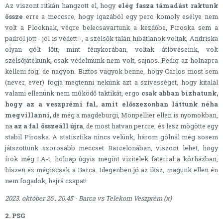
Az viszont ritkán hangzott el, hogy
elég fasza támadást raktunk
össze
erre a meccsre, hogy igazából egy perc komoly esélye nem
volt a Plocknak, végre belecsavartunk a kezdőbe, Piroska sem a
padról jött - jól is védett -, a szélsők talán hibátlanok voltak, Andriska
olyan gólt lőtt, mint fénykorában, voltak átlövéseink, volt
szélsőjátékunk, csak védelmünk nem volt, sajnos. Pedig az holnapra
kelleni fog, de nagyon. Biztos vagyok benne, hogy Carlos most sem
(never, ever) fogja megtenni nekünk azt a szívességet, hogy kitalál
valami ellenünk nem működő taktikát, ergo
csak abban bízhatunk,
hogy az a veszprémi fal, amit előszezonban láttunk néha
megvillanni,
de még a magdeburgi, Monpellier ellen is nyomokban,
na
az a fal összeáll újra
, de most hatvan percre, és lesz mögötte egy
stabil Piroska. A statisztika nincs velünk, három gólnál még sosem
játszottunk szorosabb meccset Barcelonában, viszont lehet, hogy
írok még LA-t, holnap úgyis megint vizitelek faterral a kórházban,
hiszen ez mégiscsak a Barca. Idegenben jó az iksz, magunk ellen én
nem fogadok, hajrá csapat!
2023. október 26., 20.45 - Barca vs Telekom Veszprém (x)
2. PSG