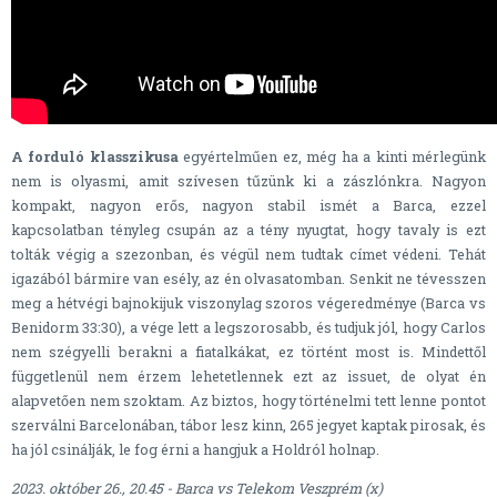
A forduló klasszikusa
egyértelműen ez, még ha a kinti mérlegünk
nem is olyasmi, amit szívesen tűzünk ki a zászlónkra. Nagyon
kompakt, nagyon erős, nagyon stabil ismét a Barca, ezzel
kapcsolatban tényleg csupán az a tény nyugtat, hogy tavaly is ezt
tolták végig a szezonban, és végül nem tudtak címet védeni. Tehát
igazából bármire van esély, az én olvasatomban. Senkit ne tévesszen
meg a hétvégi bajnokijuk viszonylag szoros végeredménye (Barca vs
Benidorm 33:30), a vége lett a legszorosabb, és tudjuk jól, hogy Carlos
nem szégyelli berakni a fiatalkákat, ez történt most is. Mindettől
függetlenül nem érzem lehetetlennek ezt az issuet, de olyat én
alapvetően nem szoktam. Az biztos, hogy történelmi tett lenne pontot
szerválni Barcelonában, tábor lesz kinn, 265 jegyet kaptak pirosak, és
ha jól csinálják, le fog érni a hangjuk a Holdról holnap.
2023. október 26., 20.45 - Barca vs Telekom Veszprém (x)