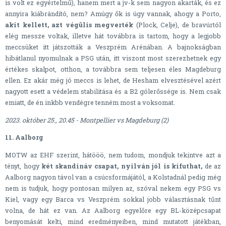
is volt ez egyértelmű), hanem mert a jv-k sem nagyon akarták, és ez
annyira kiábrándító, nem? Amúgy ők is úgy vannak, ahogy a Porto,
akit kellett, azt végülis megverték
(Plock, Celje), de bravúrtól
elég messze voltak, illetve hát továbbra is tartom, hogy a legjobb
meccsüket itt játszották a Veszprém Arénában. A bajnokságban
hibátlanul nyomulnak a PSG után, itt viszont most szerezhetnek egy
értékes skalpot, otthon, a továbbra sem teljesen éles Magdeburg
ellen. Ez akár még jó meccs is lehet, de Hesham elvesztésével azért
nagyott esett a védelem stabilitása és a B2 gólerőssége is. Nem csak
emiatt, de én inkbb vendégre tenném most a voksomat.
2023. október 25., 20.45 - Montpellier vs Magdeburg (2)
11. Aalborg
MOTW az EHF szerint, hátööö, nem tudom, mondjuk tekintve azt a
tényt, hogy
két skandináv csapat, nyilván jól is kifuthat,
de az
Aalborg nagyon távol van a csúcsformájától, a Kolstadnál pedig még
nem is tudjuk, hogy pontosan milyen az, szóval nekem egy PSG vs
Kiel, vagy egy Barca vs Veszprém sokkal jobb választásnak tűnt
volna, de hát ez van. Az Aalborg egyelőre egy BL-középcsapat
benyomását kelti, mind eredményeiben, mind mutatott játékban,