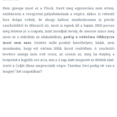
Rém gyenge most ez a Plock, Xavit meg egyszerűen nem értem,
emlékszem a veszprémi pályafutásának a végére, akkor is rettentő
fura dolgai voltak, de ahogy hallom mindenhonnan (a plocki
szurkolóktól és itthonról is), most is égnek áll a hajam. Ettől persze
még lehetne jó a csapata, mint mondjuk tavaly, de messze nincs meg
most az a stabilitás az alakulatában,
pedig a védelme többnyire
most sem szar.
Szintén nulla ponttal kiesőhelyen, hááát, nem
mondanám, hogy ezt vártam tőlük, kicsit csalódtam. A szurkolói
terefere amúgy nem volt rossz, az sosem az, még ha tényleg a
bonyolult a legjobb szó arra, ami a 2 nap alatt megesett az ittlétük alatt.
Azért a Celjét illene megverniük végre. Fazekas Geri pedig ott van a
lengyel "hét csapatában"!