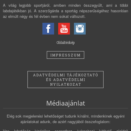
A világ legjobb sportjáról, amiben minden összegyűlt, ami a többi
labdajátékban jó. A szerzőgárda a sportág népszerűségéhez hasonlóan
az elmúlt négy és fél évben nem sokat változott.
Oldaltérkép
IMPRESSZUM
ADATVÉDELMI TÁJÉKOZTATÓ
ÉS ADATVÉDELMI
NYILATKOZAT
Médiaajánlat
Elég sok megjelenési lehetőséget tudunk kínálni, mindenkinek egyéni
ajánlatokat adunk, de azért nagyjából összefoglalom:
Van lehetőség kizárólag csapathoz (városhoz) köthető aloldali