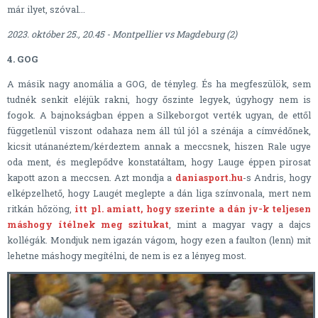
már ilyet, szóval...
2023. október 25., 20.45 - Montpellier vs Magdeburg (2)
4. GOG
A másik nagy anomália a GOG, de tényleg. És ha megfeszülök, sem
tudnék senkit eléjük rakni, hogy őszinte legyek, úgyhogy nem is
fogok. A bajnokságban éppen a Silkeborgot verték ugyan, de ettől
függetlenül viszont odahaza nem áll túl jól a szénája a címvédőnek,
kicsit utánanéztem/kérdeztem annak a meccsnek, hiszen Rale ugye
oda ment, és meglepődve konstatáltam, hogy Lauge éppen pirosat
kapott azon a meccsen. Azt mondja a
daniasport.hu
-s Andris, hogy
elképzelhető, hogy Laugét meglepte a dán liga színvonala, mert nem
ritkán hőzöng,
itt pl. amiatt, hogy szerinte a dán jv-k teljesen
máshogy ítélnek meg szitukat
, mint a magyar vagy a dajcs
kollégák. Mondjuk nem igazán vágom, hogy ezen a faulton (lenn) mit
lehetne máshogy megítélni, de nem is ez a lényeg most.