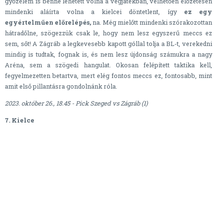
győzelem is benne lehetett volna a végjátékban, vélhetően előzetesen
mindenki aláírta volna a kielcei döntetlent, így
ez egy
egyértelműen előrelépés,
na. Még mielőtt mindenki szórakozottan
hátradőlne, szögezzük csak le, hogy nem lesz egyszerű meccs ez
sem, sőt! A Zágráb a legkevesebb kapott góllal tolja a BL-t, verekedni
mindig is tudtak, fognak is, és nem lesz újdonság számukra a nagy
Aréna, sem a szögedi hangulat. Okosan felépített taktika kell,
fegyelmezetten betartva, mert elég fontos meccs ez, fontosabb, mint
amit első pillantásra gondolnánk róla.
2023. október 26., 18.45 - Pick Szeged vs Zágráb (1)
7. Kielce