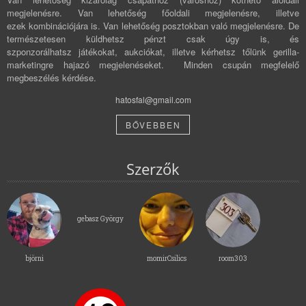
megjelenésre. Van lehetőség főoldali megjelenésre, illetve
ezek kombinációjára is. Van lehetőség posztokban való megjelenésre. De
természetesen küldhetsz pénzt csak úgy is, és
szponzorálhatsz játékokat, aukciókat, illetve kérhetsz tőlünk gerilla-
marketingre hajazó megjelenéseket. Minden csupán megfelelő
megbeszélés kérdése.
hatosfal@gmail.com
BŐVEBBEN
Szerzők
gebasz György
björni
momirCsilics
room303