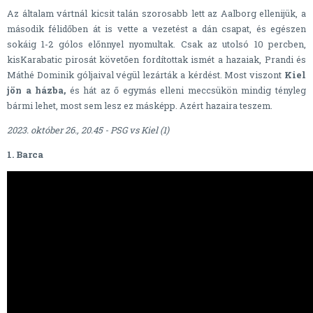
Az általam vártnál kicsit talán szorosabb lett az Aalborg ellenijük, a
második félidőben át is vette a vezetést a dán csapat, és egészen
sokáig 1-2 gólos előnnyel nyomultak. Csak az utolsó 10 percben,
kisKarabatic pirosát követően fordítottak ismét a hazaiak, Prandi és
Máthé Dominik góljaival végül lezárták a kérdést. Most viszont
Kiel
jön a házba,
és hát az ő egymás elleni meccsükön mindig tényleg
bármi lehet, most sem lesz ez másképp. Azért hazaira teszem.
2023. október 26., 20.45 - PSG vs Kiel (1)
1. Barca