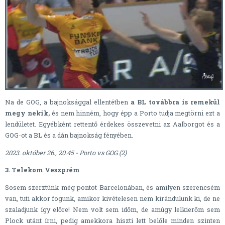
Na de GOG, a bajnoksággal ellentétben
a BL továbbra is remekül
megy nekik,
és nem hinném, hogy épp a Porto tudja megtörni ezt a
lendületet. Egyébként rettentő érdekes összevetni az Aalborgot és a
GOG-ot a BL és a dán bajnokság fényében.
2023. október 26., 20.45 - Porto vs GOG (2)
3. Telekom Veszprém
Sosem szerztünk még pontot Barcelonában, és amilyen szerencsém
van, tuti akkor fogunk, amikor kivételesen nem kirándulunk ki, de ne
szaladjunk így előre! Nem volt sem időm, de amúgy lelkierőm sem
Plock utánt írni, pedig amekkora hiszti lett belőle minden szinten